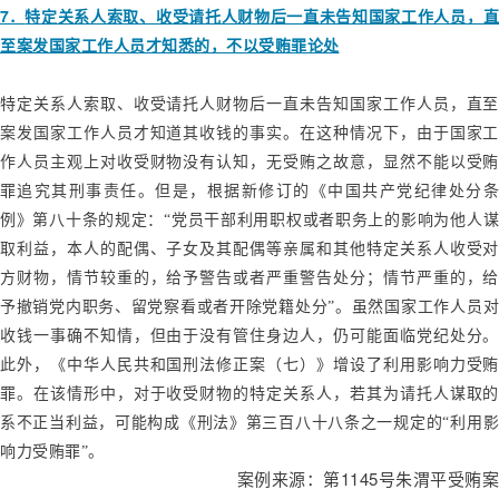
7
．
特定关系人索取、收受请托人财物后一直未告知国家工作人员，
至案发国家工作人员才知悉的，不以受贿罪论处
特定关系人索取、收受请托人财物后一直未告知国家工作人员，直至
案发国家工作人员才知道其收钱的事实。在这种情况下，由于国家工
作人员主观上对收受财物没有认知，无受贿之故意，显然不能以受贿
罪追究其刑事责任。但是，根据新修订的《中国共产党纪律处分条
例》第八十条的规定：“党员干部利用职权或者职务上的影响为他人谋
取利益，本人的配偶、子女及其配偶等亲属和其他特定关系人收受对
方财物，情节较重的，给予警告或者严重警告处分；情节严重的，给
予撤销党内职务、留党察看或者开除党籍处分”。虽然国家工作人员对
收钱一事确不知情，但由于没有管住身边人，仍可能面临党纪处分。
此外，《中华人民共和国刑法修正案（七）》增设了利用影响力受贿
罪。在该情形中，对于收受财物的特定关系人，若其为请托人谋取的
系不正当利益，可能构成《刑法》第三百八十八条之一规定的“利用影
响力受贿罪”。
1145
案例来源：第
号朱渭平受贿案