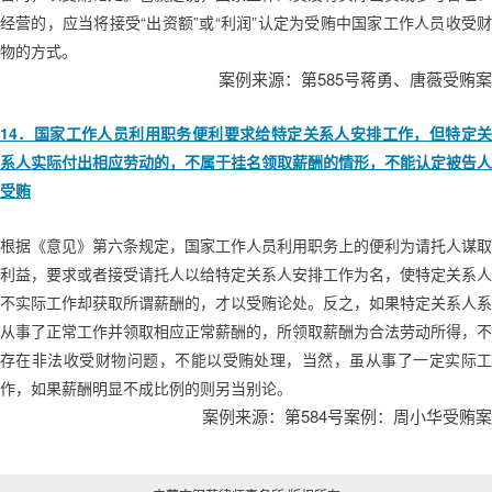
“
”
“
”
经营的，应当将接受
出资额
或
利润
认定为受贿中国家工作人员收受
物的方式。
585
案例来源：第
号蒋勇、唐薇受贿案
14
．国家工作人员利用职务便利要求给特定关系人安排工作，但特定关
系人实际付出相应劳动的，不属于挂名领取薪酬的情形，不能认定被告人
受贿
根据《意见》第六条规定，国家工作人员利用职务上的便利为请托人谋取
利益，要求或者接受请托人以给特定关系人安排工作为名，使特定关系人
不实际工作却获取所谓薪酬的，才以受贿论处。反之，如果特定关系人系
从事了正常工作并领取相应正常薪酬的，所领取薪酬为合法劳动所得，不
存在非法收受财物问题，不能以受贿处理，当然，虽从事了一定实际工
作，如果薪酬明显不成比例的则另当别论。
584
案例来源：第
号案例：周小华受贿案