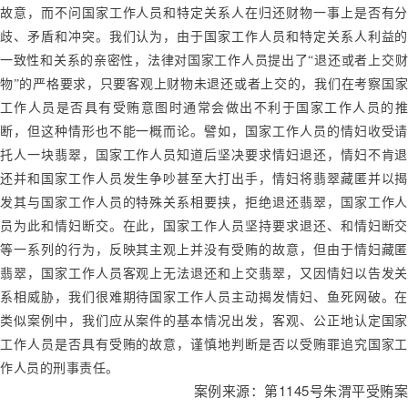
故意，而不问国家工作人员和特定关系人在归还财物一事上是否有分
歧、矛盾和冲突。我们认为，由于国家工作人员和特定关系人利益的
一致性和关系的亲密性，法律对国家工作人员提出了“退还或者上交财
物”的严格要求，只要客观上财物未退还或者上交的，我们在考察国家
工作人员是否具有受贿意图时通常会做出不利于国家工作人员的推
断，但这种情形也不能一概而论。譬如，国家工作人员的情妇收受请
托人一块翡翠，国家工作人员知道后坚决要求情妇退还，情妇不肯退
还并和国家工作人员发生争吵甚至大打出手，情妇将翡翠藏匿并以揭
发其与国家工作人员的特殊关系相要挟，拒绝退还翡翠，国家工作人
员为此和情妇断交。在此，国家工作人员坚持要求退还、和情妇断交
等一系列的行为，反映其主观上并没有受贿的故意，但由于情妇藏匿
翡翠，国家工作人员客观上无法退还和上交翡翠，又因情妇以告发关
系相威胁，我们很难期待国家工作人员主动揭发情妇、鱼死网破。在
类似案例中，我们应从案件的基本情况出发，客观、公正地认定国家
工作人员是否具有受贿的故意，谨慎地判断是否以受贿罪追究国家工
作人员的刑事责任。
1145
案例来源：第
号朱渭平受贿案