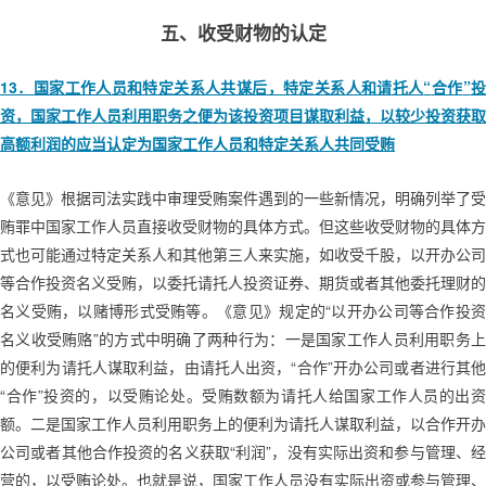
五、收受财物的认定
13
“
”
．国家工作人员和特定关系人共谋后，特定关系人和请托人
合作
资，国家工作人员利用职务之便为该投资项目谋取利益，以较少投资获取
高额利润的应当认定为国家工作人员和特定关系人共同受贿
《意见》根据司法实践中审理受贿案件遇到的一些新情况，明确列举了受
贿罪中国家工作人员直接收受财物的具体方式。但这些收受财物的具体方
式也可能通过特定关系人和其他第三人来实施，如收受千股，以开办公司
等合作投资名义受贿，以委托请托人投资证券、期货或者其他委托理财的
“
名义受贿，以赌博形式受贿等。《意见》规定的
以开办公司等合作投
”
名义收受贿赂
的方式中明确了两种行为：一是国家工作人员利用职务
“
”
的便利为请托人谋取利益，由请托人出资，
合作
开办公司或者进行其他
“
”
合作
投资的，以受贿论处。受贿数额为请托人给国家工作人员的出
额。二是国家工作人员利用职务上的便利为请托人谋取利益，以合作开办
“
”
公司或者其他合作投资的名义获取
利润
，没有实际出资和参与管理、经
营的，以受贿论处。也就是说，国家工作人员没有实际出资或参与管理、