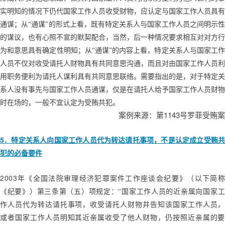
实明知的情况下仍代国家工作人员收受财物，应认定与国家工作人员具有
通谋；从“通谋”的形式上看，既有特定关系人与国家工作人员之间明示性
的谋议，也有心照不宣的默契配合，当然，后一种情况要求相互对对方行
为和意思具有确定性明知；从“通谋”的内容上看，特定关系人与国家工作
人员不仅对收受请托人财物具有共同意思沟通，而且对由国家工作人员利
用职务便利为请托人谋利具有共同意思联络。需要指出的是，对于特定关
系人没有事先与国家工作人员通谋，仅是在请托人给予国家工作人员财物
时在场的，一般不宜认定为受贿共犯。
1143
案例来源：第
号罗菲受贿案
5
．特定关系人向国家工作人员代为转达请托事项，不是认定成立受贿共
犯的必备要件
2003
年《全国法院审理经济犯罪案件工作座谈会纪要》（以下简称
《纪要》）第三条第（五）项规定：“国家工作人员的近亲属向国家工
作人员代为转达请托事项，收受请托人财物并告知该国家工作人员，
或者国家工作人员明知其近亲属收受了他人财物，仍按照近亲属的要