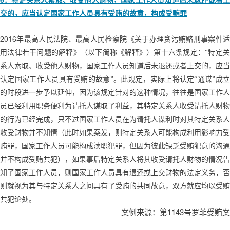
．特定关系人索取、收受他人财物，国家工作人员知道后未退还或者上
交的，应当认定国家工作人员具有受贿的故意，构成受贿罪
2016
年最高人民法院、最高人民检察院《关于办理贪污贿赂刑事案件适
用法律若干问题的解释》（以下简称《解释》）第十六条规定：“特定关
系人索取、收受他人财物，国家工作人员知道后未退还或者上交的，应当
认定国家工作人员具有受贿的故意”。此规定，实际上将认定“通谋”成立
的时段进一步予以延伸，因为该规定针对的这种情况，往往是国家工作人
员已经利用职务便利为请托人谋取了利益，其特定关系人收受请托人财物
的行为已经完成，只不过国家工作人员在为请托人谋利时对其特定关系人
收受财物并不知情（此时如果案发，则特定关系人可能构成利用影响力受
贿罪，国家工作人员可能构成渎职犯罪，但因为彼此缺乏受贿犯意的沟通
并不构成受贿共犯），如果事后特定关系人将其收受请托人财物的情况告
知了国家工作人员，则国家工作人员具有退还或上交财物的法定义务，否
则就视为其与特定关系人之间具有了受贿的共同故意，双方就应均以受贿
共犯论处。
1143
案例来源：第
号罗菲受贿案