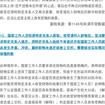
实际上持“还不还根本无所谓”的心态，事后也不再过问财物是否退还，
甚至在得知特定关系人又再次索要、收受请托人财物后仍默许和收受
的，应当认定其主观上具有受贿的故意。
1145
案例来源：第
号朱渭平受贿案
12
．国家工作人员知道特定关系人索取、收受请托人财物后，坚决要
求特定关系人退还，而特定关系人始终不肯退还并和国家工作人员就
此发生矛盾、冲突，最终财物未退还或者上交的，需要结合实际情况
审慎判断
此种情形中，国家工作人员要求退还财物的态度是明确的，表明收受
财物实质上违背了国家工作人员的意愿，但由于在利益共同体内部，
国家工作人员和特定关系人就是否退还财物发生了激烈的对抗冲突，
此时能否将特定关系人收受财物的结果归责于国家工作人员？此种情
形下认定国家工作人员是否具有受贿故意，容易产生较大分歧。《解
释》出台后，有意见认为，国家工作人员对收受财物知情而客观上未
退还或上交的，应直接适用《解释》，判定国家工作人员具有受贿的