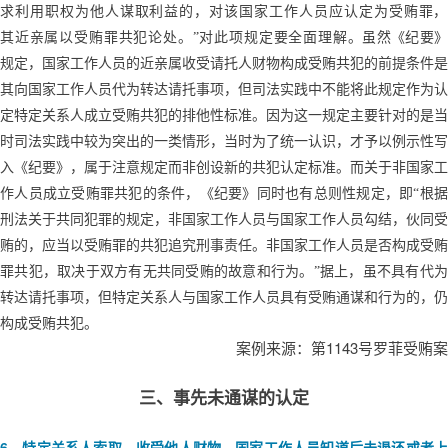
求利用职权为他人谋取利益的，对该国家工作人员应认定为受贿罪，
其近亲属以受贿罪共犯论处。”对此项规定要全面理解。
虽然《纪要
规定，国家工作人员的近亲属收受请托人财物构成受贿共犯的前提条件是
其向国家工作人员代为转达请托事项，但司法实践中不能将此规定作为认
定特定关系人成立受贿共犯的排他性标准。因为这一规定主要针对的是当
时司法实践中较为突出的一类情形，当时为了统一认识，才予以例示性写
入《纪要》，属于注意规定而非创设新的共犯认定标准。而关于非国家工
作人员成立受贿罪共犯的条件，《纪要》同时也有总则性规定，即“根据
刑法关于共同犯罪的规定，非国家工作人员与国家工作人员勾结，伙同受
贿的，应当以受贿罪的共犯追究刑事责任。非国家工作人员是否构成受贿
罪共犯，取决于双方有无共同受贿的故意和行为。”据上，虽不具有代为
转达请托事项，但特定关系人与国家工作人员具有受贿通谋和行为的，仍
构成受贿共犯。
1143
案例来源：第
号罗菲受贿案
三、事先未通谋的认定
6