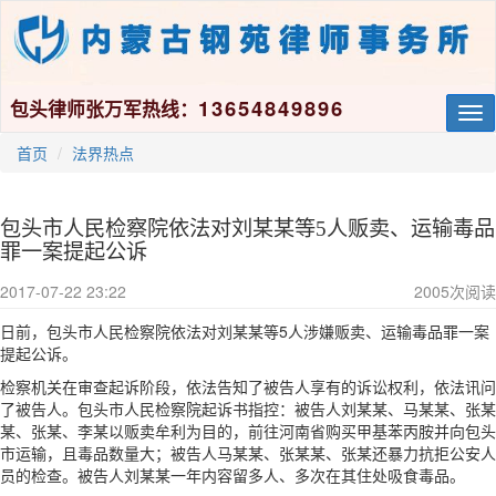
13654849896
包头律师张万军热线：
Tog
nav
首页
法界热点
包头市人民检察院依法对刘某某等5人贩卖、运输毒品
罪一案提起公诉
2017-07-22 23:22
2005
次阅读
日前，包头市人民检察院依法对刘某某等5人涉嫌贩卖、运输毒品罪一案
提起公诉。
检察机关在审查起诉阶段，依法告知了被告人享有的诉讼权利，依法讯问
了被告人。包头市人民检察院起诉书指控：被告人刘某某、马某某、张某
某、张某、李某以贩卖牟利为目的，前往河南省购买甲基苯丙胺并向包头
市运输，且毒品数量大；被告人马某某、张某某、张某还暴力抗拒公安人
员的检查。被告人刘某某一年内容留多人、多次在其住处吸食毒品。