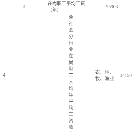
在岗职工平均工资
55903
3
（年）
全
社
会
分
行
业
在
岗
职
农、林、
工
34150
4
牧、渔业
人
均
年
平
均
工
资
收