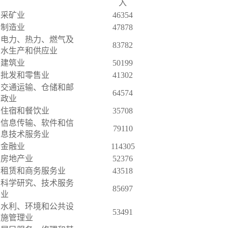
入
采矿业
46354
制造业
47878
电力、热力、燃气及
83782
水生产和供应业
建筑业
50199
批发和零售业
41302
交通运输、仓储和邮
64574
政业
住宿和餐饮业
35708
信息传输、软件和信
79110
息技术服务业
金融业
114305
房地产业
52376
租赁和商务服务业
43518
科学研究、技术服务
85697
业
水利、环境和公共设
53491
施管理业