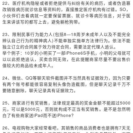
22
、医疗机构隐秘或者拒绝提供与纠纷有关的病历，或者伪造篡
改销毁病历就诊信息等资料的，直接推定医疗机构有过错。SO，
小伙伴们去看病就一定要保留票据、就诊卡等病历信息，对于医
生来讲该写的都写上去，避免躺枪狗带。
23
、限制民事行为能力人(包括8—18周岁未成年人以及不能完全
辨认自己行为的精神病人)不能单独实施单方法律行为。依法不能
独立订立的合同属于效力待定合同，需要法定代理人追认。
举个例子：10岁的小明买了一部iPhone6S手机，小明的父母就可
以以此拒绝追认，买卖合同无效，在此提醒商家尽量不要出售价
值较大的商品给未成年人。
24
、微信、QQ等聊天软件截图并不当然具有证据效力，因为只要
有两个账号都能很容易复制头像伪造截图，但是聊天记录千万不
要随意删除，聊天记录具有证据效力。
25
、商家进行有奖销售，法律规定最高的奖金金额不能超过5000
元，可以是5000元，否则就构成不正当有奖销售。是不是忽然明
白了有些商家送iPad而不送iPhone?
26
、电视购物大家经常看吧，其销售的商品消费者也是拥有7天无