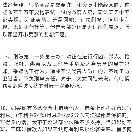
法经营罪，很多商品是需要许可和资质才能经营的，这
些东西千万不要抱着试一试的态度去卖，司法实务中无
证卖烟、无证卖盐、开黑网吧、有偿删帖、信用卡套
现、无证卖药等等，但是大部分还是无证出售卷烟，所
以家里开小卖部的要想清楚。
17、刑法第二十条第三款：对正在进行行凶、杀人、抢
劫、强奸、绑架以及其他严重危及人身安全的暴力犯
罪，采取防卫行为，造成不法侵害人伤亡的，不属于防
卫过当，不负刑事责任。对于广大女同胞来说，有时候
遇到危险该反抗的时候一定要反抗。
18
、如果你有多余资金出借给他人，借条上别不好意思写
利息，(年利率24%)月息2分及2分以内法律都是保护的，
写得多的话，大不了超过部分法院不予支持，但如果你不
写，开庭时借款人如果不认可有利息那你就哭吧。借条两