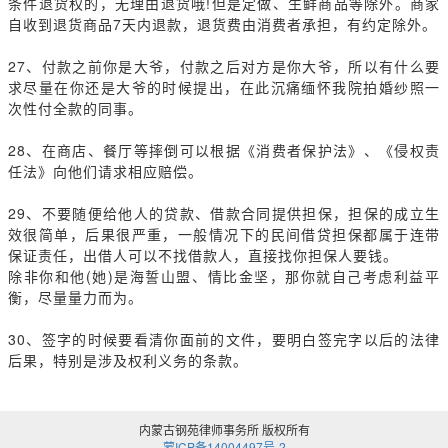
条件退货权的，无理由退货哦!但是定做、生鲜商品等除外。商家
自收到退货商品7天内退款，退货费由消费者承担，有约定除外。
27
、付款之前你是大爷，付款之后对方是你大爷，所以有什么要
求尽量在你还是大爷的时候提出，在此沉痛缅怀我院拍婚纱照一
次性付全款的同事。
28
、在商店、餐厅等摔倒可以根据《消费者保护法》、《侵权责
任法》向他们请求相应赔偿。
29
、不要随便给他人的贷款、借款合同提供担保，担保的成立生
效很简单，后果很严重，一般情况下的民间借贷担保都属于连带
保证责任，出借人可以不找借款人，直接找你担保人要钱。
除非你和他(她)是海誓山盟、情比金坚，那你就自己考虑利益平
衡，尽量量力而为。
30
、签字的时候要看清你面前的文件，要明白签完字以后的法律
后果，特别是涉及权利义务的条款。
内蒙古钢苑律师事务所 版权所有
蒙ICP备14004497号-2