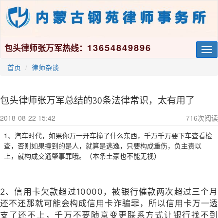
13654849896
包头律师张万军热线：
Tog
nav
首页
律师杂谈
包头律师张万军总结的30条法律常识，太有用了
2018-08-22 15:42
716
次阅读
1、汽车时代，如果你万一开车撞了什么东西，千万千万要下车查看检
查，否则如果撞到的是人，就算是逃逸，只要构成重伤，负主责以
上，就构成交通肇事罪哦。（本条土豪也不能无视）
2
、信用卡欠款超过10000，被银行催款两次超过三个月
还不还那就可能会构成信用卡诈骗罪，所以信用卡万一透
支了还不上，千万不要随意变更联系方式让银行找不到