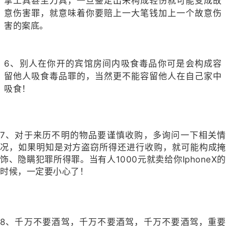
拿工具甚至刀具，一旦鉴定出来构成轻伤就可能变成故
意伤害罪，就意味着你要赔上一大笔钱加上一个故意伤
害的案底。
6、别人在你开的宾馆房间内吸食毒品你可是会构成容
留他人吸食毒品罪的，当然更不能容留他人在自己家中
吸食！
7、对于来历不明的物品要谨慎收购，多询问一下相关情
况，如果明知是对方盗窃所得还进行收购，就可能构成掩
饰、隐瞒犯罪所得罪。当有人1000元就卖给你IphoneX的
时候，一定要小心了！
8、千万不要酒驾，千万不要酒驾，千万不要酒驾，重要