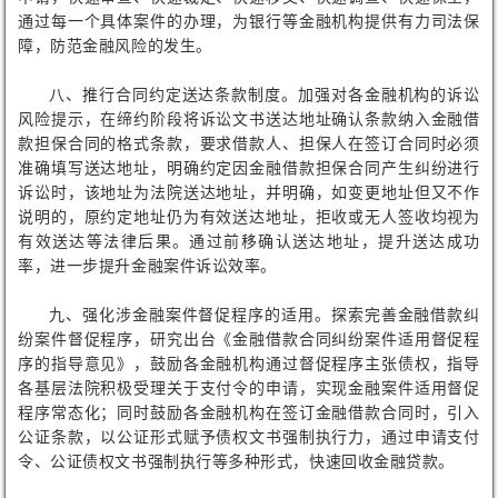
通过每一个具体案件的办理，为银行等金融机构提供有力司法保
障，防范金融风险的发生。
八、推行合同约定送达条款制度。加强对各金融机构的诉讼
风险提示，在缔约阶段将诉讼文书送达地址确认条款纳入金融借
款担保合同的格式条款，要求借款人、担保人在签订合同时必须
准确填写送达地址，明确约定因金融借款担保合同产生纠纷进行
诉讼时，该地址为法院送达地址，并明确，如变更地址但又不作
说明的，原约定地址仍为有效送达地址，拒收或无人签收均视为
有效送达等法律后果。通过前移确认送达地址，提升送达成功
率，进一步提升金融案件诉讼效率。
九、强化涉金融案件督促程序的适用。探索完善金融借款纠
纷案件督促程序，研究出台《金融借款合同纠纷案件适用督促程
序的指导意见》，鼓励各金融机构通过督促程序主张债权，指导
各基层法院积极受理关于支付令的申请，实现金融案件适用督促
程序常态化；同时鼓励各金融机构在签订金融借款合同时，引入
公证条款，以公证形式赋予债权文书强制执行力，通过申请支付
令、公证债权文书强制执行等多种形式，快速回收金融贷款。