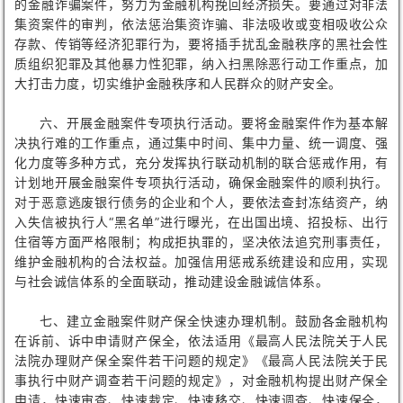
的金融诈骗案件，努力为金融机构挽回经济损失。要通过对非法
集资案件的审判，依法惩治集资诈骗、非法吸收或变相吸收公众
存款、传销等经济犯罪行为，要将插手扰乱金融秩序的黑社会性
质组织犯罪及其他暴力性犯罪，纳入扫黑除恶行动工作重点，加
大打击力度，切实维护金融秩序和人民群众的财产安全。
六、开展金融案件专项执行活动。要将金融案件作为基本解
决执行难的工作重点，通过集中时间、集中力量、统一调度、强
化力度等多种方式，充分发挥执行联动机制的联合惩戒作用，有
计划地开展金融案件专项执行活动，确保金融案件的顺利执行。
对于恶意逃废银行债务的企业和个人，要依法查封冻结资产，纳
入失信被执行人“黑名单”进行曝光，在出国出境、招投标、出行
住宿等方面严格限制；构成拒执罪的，坚决依法追究刑事责任，
维护金融机构的合法权益。加强信用惩戒系统建设和应用，实现
与社会诚信体系的全面联动，推动建设金融诚信体系。
七、建立金融案件财产保全快速办理机制。鼓励各金融机构
在诉前、诉中申请财产保全，依法适用《最高人民法院关于人民
法院办理财产保全案件若干问题的规定》《最高人民法院关于民
事执行中财产调查若干问题的规定》，对金融机构提出财产保全
申请，快速审查、快速裁定、快速移交、快速调查、快速保全，