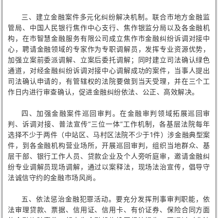
三、建立金融案件多元化纠纷解决机制。联合市地方金融监
管局、中国人民银行焦作中心支行、焦作银监分局以及各金融机
构，在市智慧金融服务有限公司成立焦作市金融纠纷诉调对接中
心，聘请金融领域的专家作为专职调解员，发挥专业资源优势，
加强立案前委派调解、立案后委托调解；同时建立司法确认绿色
通道，对经金融纠纷诉调对接中心调解成功的案件，当事人提出
司法确认申请的，有管辖权的法院要做到当天受理，并在三个工
作日内进行审查确认，促进金融纠纷依法、公正、高效解决。
四、加强金融案件巡回审判。在金融审判领域拓展巡回审
判、诉调对接、普法宣传“三位一体”工作机制，各基层法院每年
选择不少于两件（中站区、马村区法院不少于1件）涉金融典型案
件，到各金融机构营业场所，开展巡回审判，组织当地群众、基
层干部、银行工作人员、贷款企业及个人旁听庭审，邀请金融纠
纷专业调解员现场调解，通过以案释法，现场法治宣传，倡导守
法诚信守约的金融市场风尚。
五、依法惩治金融犯罪活动。要充分发挥刑事审判职能，依
法审理贷款、票据、信用证、信用卡、有价证券、保险合同方面