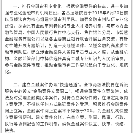
一、推行金融审判专业化。根据金融案件的特点，进一步加
强专业化金融审判机构建设，各基层法院要于2018年6月20日前
以员额法官为核心组建金融审判团队。加强金融审判队伍专业化
建设，探索具有金融审判特色的专业人才培养机制，与市地方金
融监管局、中国人民银行焦作中心支行、焦作银监分局、市智慧
金融服务有限公司以及各主要商业银行联合开展业务交流，有针
对性地开展专题培训，打造一支既懂法律、又懂金融的高素质金
融审判队伍。建立涉金融案件人民陪审员专业人才库，从金融机
构、金融监管部门中择优选任具有金融专业知识的人民陪审员，
参与金融案件审理，推动金融审判工作更加趋向于专业化、规范
化。
二、建立金融案件办理“快速通道”。全市两级法院要在诉讼
服务中心设立“金融案件立案窗口”，畅通金融案件立案渠道，依
法及时受理金融类民事案件，对符合立案条件的，在法定期限内
立案受理，不得以任何方式拖延案件的受理。积极推行金融案件
网上立案，金融案件网上立案率不得低于70%，为金融机构快速
立案提供便利。建立案件台账，完善立案、刑事、民事、行政、
执行等协调配合的工作机制，确保金融案件快立、快审、快结、
快执。