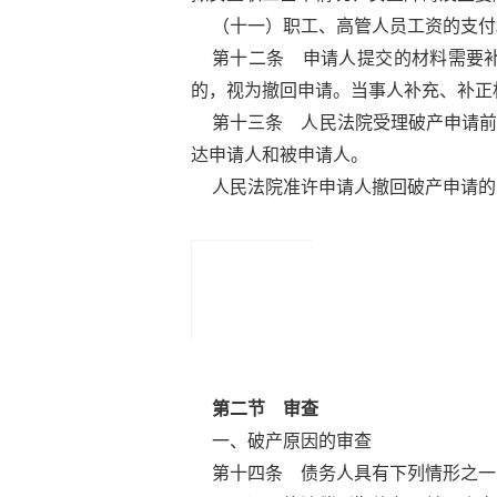
（十一）职工、高管人员工资的支付
第十二条 申请人提交的材料需要
的，视为撤回申请。当事人补充、补正
第十三条 人民法院受理破产申请
达申请人和被申请人。
人民法院准许申请人撤回破产申请的
非诉讼法律实务与操作
第二节 审查
作者：冯军，姚淑媛
一、破产原因的审查
京东
第十四条 债务人具有下列情形之一