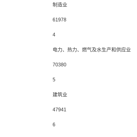
制造业
61978
4
电力、热力、燃气及水生产和供应业
70380
5
建筑业
47941
6