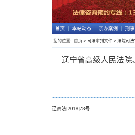
首页
本站动态
亲办案例
刑事
您的位置:
首页
>
司法审判文件
>
法院司法
辽宁省高级人民法院
辽高法[2018]78号