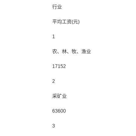
行业
平均工资(元)
1
农、林、牧、渔业
17152
2
采矿业
63600
3