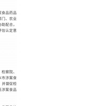
案食品药品
部门、农业
协助配合，
评估认定意
、检察院、
本市涉案食
，并督促检
托涉案食品