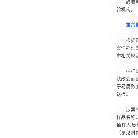
必要时，
验机构。
第六
根据刑事
案件办理
市相关规
抽样送检
状改变而
于易腐败
送检。
涉案物品
样品名称
抽样人员
（参见附