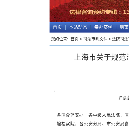
首页
本站动态
亲办案例
刑事
您的位置:
首页
>
司法审判文件
>
法院司法
上海市关于规范
沪食药
各区食药安办，各中级人民法院、
输检察院，各公安分局、市公安局