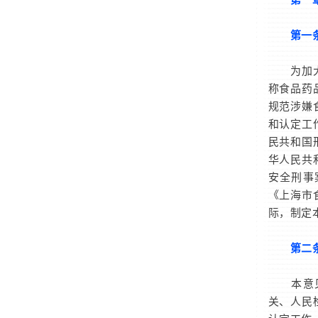
第一
为加大食
称食品药
规范涉嫌
和认定工
民共和国
华人民共
安全刑事
《上海市
际，制定
第二
本意见适
关、人民