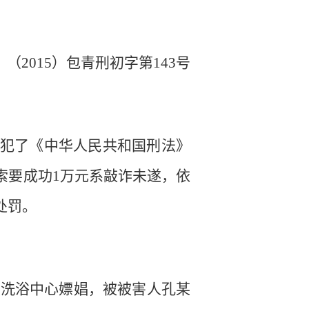
（
2015
）包青刑初字第
143
号
犯了《中华人民共和国刑法》
索要成功
1
万元系敲诈未遂，依
处罚。
某洗浴中心嫖娼，被被害人孔某