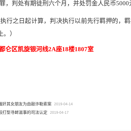
罪，判处有期徒刑六个月，并处罚金人民币
5000
决执行之日起计算，判决执行以前先行羁押的，羁
止。）
都仑区凯旋银河线
2A
座
18
楼
1807
室
强奸其女朋友为由敲诈勒索案
2019-04-14
殴打型寻衅滋事的司法认定
2019-04-17