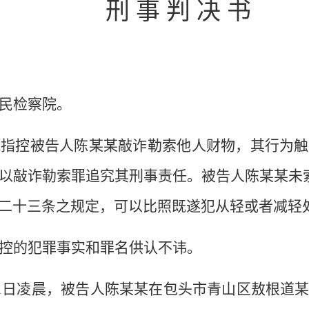
刑
事
判
决
书
民检察院。
院指控被告人陈某某敲诈勒索他人财物，其行为触
以敲诈勒索罪追究其刑事责任。被告人陈某某未
二十三条之规定，可以比照既遂犯从轻或者减轻
控的犯罪事实和罪名供认不讳。
1
日凌晨，被告人陈某某在包头市青山区敖根道