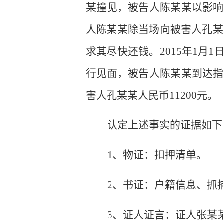
某撞见，被告人陈某某以影
人陈某某除当场向被害人孔某
求其尽快还钱。
2015
年
1
月
1
行见面，被告人陈某某到达
害人孔某某人民币
11200
元。
认定上述事实的证据如下
1
、物证：扣押清单。
2
、书证：户籍信息、抓
3
、证人证言：证人张某