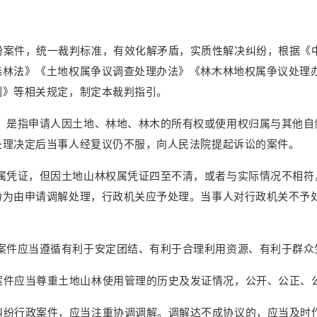
纷案件，统一裁判标准，有效化解矛盾，实质性解决纠纷，根据《
森林法》《土地权属争议调查处理办法》《林木林地权属争议处理
例》等相关规定，制定本裁判指引。
，是指申请人因土地、林地、林木的所有权或使用权归属与其他自
处理决定后当事人经复议仍不服，向人民法院提起诉讼的案件。
属凭证，但因土地山林权属凭证四至不清，或者与实际情况不相符
纷为由申请调解处理，行政机关应予处理。当事人对行政机关不予
案件应当遵循有利于安定团结、有利于合理利用资源、有利于群众
案件应当尊重土地山林使用管理的历史及发证情况，公开、公正、
纠纷行政案件，应当注重协调调解。调解达不成协议的，应当及时