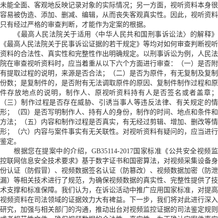
未能全面、客观地反映记录对象的实际情况；另一方面，视听资料本身很
容易被伪造、添加、删减、编辑，从而丧失客观真实性。因此，视听资料
只有经过严格的审查判断，才能作为定案的根据。
《最高人民法院关于适用〈中华人民共和国刑事诉讼法〉的解释》
《最高人民法院关于民事诉讼证据的若干规定》等均对如何审查判断视听
资料的合法性、真实性和完整性作出明确规定。以刑事诉讼为例，人民法
院在审查视听资料时，应当着重从以下六个方面进行审查：（一）是否附
有提取过程的说明，来源是否合法；（二）是否为原件，有无复制及复制
份数；是复制件的，是否附有无法调取原件的原因、复制件制作过程和原
件存放地点的说明，制作人、原视听资料持有人是否签名或者盖章；
（三）制作过程是否存在威胁、引诱当事人等违反法律、有关规定的情
形；（四）是否写明制作人、持有人的身份，制作的时间、地点和条件和
方法；（五）内容和制作过程是否真实，有无经过剪辑、增加、删改等情
形；（六）内容与案件事实有无关联性。对视听资料有疑问的，应当进行
鉴定。
根据您在提案中的介绍，GB35114-2017国家标准《公共安全视频监
控联网信息安全技术要求》基于数字证书和国密算法，对视频采集设备身
份认证（防假冒）、视频数据签名认证（防篡改）、视频数据加密（防泄
漏）等相关技术进行了规范，为确保视频数据的真实性、完整性提供了技
术支撑和标准保障。我们认为，在诉讼活动中推广应用国家标准，对提高
视频资料在司法领域的证据效力大有裨益。下一步，我们将对此进行深入
研究，加强与相关部门的沟通，推动出台对视频监控证据的司法鉴定规则