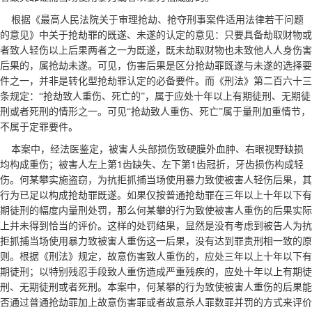
根据《最高人民法院关于审理抢劫、抢夺刑事案件适用法律若干问题
的意见》中关于抢劫罪的既遂、未遂的认定的意见：只要具备劫取财物或
者致人轻伤以上后果两者之一为既遂，既未劫取财物也未致他人人身伤害
后果的，属抢劫未遂。可见，伤害后果是区分抢劫罪既遂与未遂的选择要
件之一，并非是转化型抢劫罪认定的必备要件。而《刑法》第二百六十三
条规定：“抢劫致人重伤、死亡的”，属于应处十年以上有期徒刑、无期徒
刑或者死刑的情形之一。可见“抢劫致人重伤、死亡”属于量刑加重情节，
不属于定罪要件。
本案中，经法医鉴定，被害人头部损伤致硬膜外血肿、右眼视野缺损
1
1
均构成重伤；被害人左上第
齿缺失、左下第
齿冠折，牙齿损伤构成轻
伤。何某攀实施盗窃，为抗拒抓捕当场使用暴力致使被害人轻伤后果，其
行为已足以构成抢劫罪既遂。如果仅按普通抢劫罪在三年以上十年以下有
期徒刑的幅度内量刑处罚，那么何某攀的行为致使被害人重伤的后果实际
上并未得到恰当的评价。这样的处罚结果，显然是没有考虑到被告人为抗
拒抓捕当场使用暴力致被害人重伤这一后果，没有达到罪责刑相一致的原
则。根据《刑法》规定，故意伤害致人重伤的，应处三年以上十年以下有
期徒刑；以特别残忍手段致人重伤造成严重残疾的，应处十年以上有期徒
刑、无期徒刑或者死刑。本案中，何某攀的行为致使被害人重伤的后果能
否通过普通抢劫罪加上故意伤害罪或者故意杀人罪数罪并罚的方式来评价