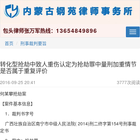
13654849896
包头律师张万军热线：
Tog
nav
首页
刑事裁判要旨
转化型抢劫中致人重伤认定为抢劫罪中量刑加重情节
是否属于重复评价
2016-09-25 20:41
3777
次阅读
何某攀抢劫案
【案件基本信息】
1
．裁判书字号
( 2014)
154
广西壮族自治区南宁市中级人民法院
刑二终字第
号刑事裁
定书