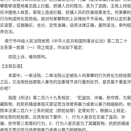
攀能够清楚地看见路上拦截、抓捕人员的情况，其为了逃跑，主观上持放
任冲撞他人故意，客观上造成拦截、抓捕人员的伤害结果发生。何某攀的
行为构成转化型抢劫。故对何某攀称的上诉理由不予采纳。原判认定的事
实清楚，证据确实、充分，定性准确，适用法律正确，量刑适当，审判程
序合法。
南宁市中级人民法院依照《中华人民共和国刑事诉讼法》第二百二十
五条第一款第（一）项之规定，作出如下裁定：
驳回上诉，维持原判。
【法官后语】
本案中，一审法院、二审法院认定被告人何某攀的行为转化为抢劫罪
之后，又适用抢劫罪致人重伤的加重情节进行量刑处罚，是否属于重复评
价呢？
我国《刑法》第二百六十九条规定：
“犯盗窃、诈骗、抢夺罪，为窝
藏赃物、抗拒抓捕或者毁灭罪证而当场使用暴力或者以暴力相威胁的，依
照本法第二百六十三条的规定（即抢劫罪）定罪处罚”。根据以上规定，
1
转化型的抢劫罪，应具有如下要件：
．行为人是否在实施了盗窃、诈
2
骗、抢夺罪三类罪的行为，
．行为人是否是为了窝藏赃物、抗拒抓捕或
者毁灭罪证而当场使用暴力或者以暴力相威胁的。