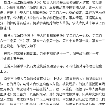
横县人民法院经审理认为：被告人何某攀合伙盗窃他人财物，被发现
后，为抗拒抓捕而当场使用暴力，驾驶机动车冲撞抓捕人员，致一人重
伤，根据《中华人民共和国刑法》第二百六十九条的规定，其行为已构成
抢劫罪。公诉机关指控被告人何某攀犯抢劫罪，事实清楚，证据确实充
分，指控的罪名成立。何某攀实施抢劫致人重伤，依法应判处十年以上有
期徒刑。
横县人民法院依照《中华人民共和国刑法》第二百六十九条、第二百
六十三条第（五）项、第五十六条第一款、第五十五条第一款、第五十三
条之规定，作出判决如下：
被告人何某攀犯抢劫罪，判处有期徒刑十一年，剥夺政治权利一年，
并处罚金五千元。
上诉人何某攀以其行为应构成交通肇事罪，不构成抢劫罪等理由提出
上诉。
南宁市中级人民法院经审理认为：上诉人（原审被告人）何某攀以非
法占有为目的，与他人合伙盗窃他人财物，被发现后，为抗拒抓捕而当场
使用暴力，驾驶机动车冲撞抓捕人员，致一人重伤，根据《中华人民共和
国刑法》第二百六十九条的规定，其行为已构成抢劫罪。何某攀实施抢劫
致人重伤，依法应判处十年以上有期徒刑。何某攀到案后如实供述自己的
罪行，依法可以从轻处罚。结合案发地况、月盈气象及本案的证据，何某