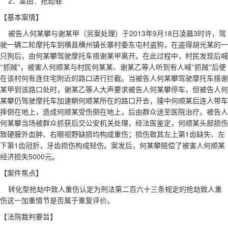
2
．案由：抢劫罪
【基本案情】
2013
9
18
3
被告人何某攀与谢某甲（另案处理）于
年
月
日
凌晨
时许，驾
驶一辆二轮摩托车到横县横州镇长寨村委东屯村盗狗，在盗得胡光某的一
只狗后，由何某攀驾驶摩托车搭谢某甲离开。在此过程中，村民发现后喊
“抓贼”，被害人何顺某与村民何某某、谢某乙等人听到有人喊“抓贼”后便
在该村何有连住宅附近的路口进行拦截。当被告人何某攀驾驶摩托车搭谢
某甲到该路口处时，谢某乙等人大声要求被告人何某攀停车，但被告人何
某攀仍驾驶摩托车加速朝何顺某所在的路口开去，撞中何顺某后连人带车
摔倒在地上，造成何顺某受伤倒在地上，后由群众送至医院治疗。被告人
何某攀当场被群众抓获后交公安机关处理，经法医鉴定，何顺某头部损伤
1
致硬膜外血肿、右眼视野缺损均构成重伤；损伤致其左上第
齿缺失、左
1
下第
齿冠折，牙齿损伤构成轻伤。案发后，何某攀赔偿了被害人何顺某
5000
经济损失
元。
【案件焦点】
转化型抢劫中致人重伤认定为刑法第二百六十三条规定的抢劫致人重
伤这一加重情节是否属于重复评价。
【法院裁判要旨】