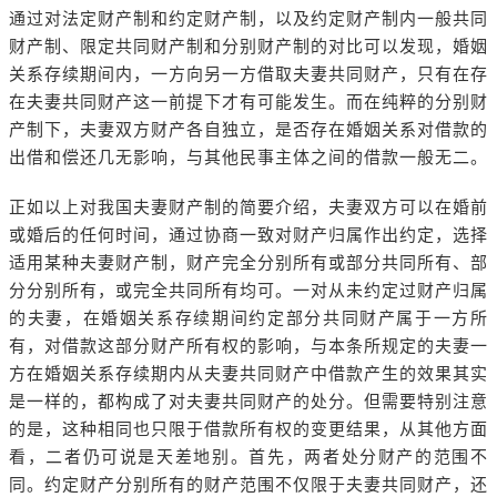
通过对法定财产制和约定财产制，以及约定财产制内一般共同
财产制、限定共同财产制和分别财产制的对比可以发现，婚姻
关系存续期间内，一方向另一方借取夫妻共同财产，只有在存
在夫妻共同财产这一前提下才有可能发生。而在纯粹的分别财
产制下，夫妻双方财产各自独立，是否存在婚姻关系对借款的
出借和偿还几无影响，与其他民事主体之间的借款一般无二。
正如以上对我国夫妻财产制的简要介绍，夫妻双方可以在婚前
或婚后的任何时间，通过协商一致对财产归属作出约定，选择
适用某种夫妻财产制，财产完全分别所有或部分共同所有、部
分分别所有，或完全共同所有均可。一对从未约定过财产归属
的夫妻，在婚姻关系存续期间约定部分共同财产属于一方所
有，对借款这部分财产所有权的影响，与本条所规定的夫妻一
方在婚姻关系存续期内从夫妻共同财产中借款产生的效果其实
是一样的，都构成了对夫妻共同财产的处分。但需要特别注意
的是，这种相同也只限于借款所有权的变更结果，从其他方面
看，二者仍可说是天差地别。首先，两者处分财产的范围不
同。约定财产分别所有的财产范围不仅限于夫妻共同财产，还