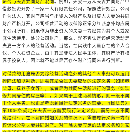
是否与夫妻共同财产混同
。例如，夫妻一方从夫妻共同财产中
借款投资开办了一家一人有限责任公司，按照法律规定，公司
作为法人，其财产应当与出资人的财产以及出资人夫妻的共同
财产严格分开，公司经营活动的收益除正常分红派息外均应属
于公司所有，如果作为非出资人的夫妻一方经常为其个人或家
庭生活使用、处分公司财产，那么，就不宜认定该经营活动是
夫妻一方个人的经营活动。当然，在实践中大量存在的个人合
伙、个人独资企业，由于其是非法人民事主体，其财产所有权
属于投资人，因此就不能以是否存在财产混同来进行判断。
对借款的用途是否为除经营活动之外的其他个人事务可以运用
排除法加以判断，即看其是否是夫妻应尽的法定义务（如赡养
父母、抚养子女等），或者是为共同生活所进行的事务（如装
修共同居住的房屋等）。如果属于上述两种情形，则一般不属
于个人事务。也正是考虑到履行法定义务的需要，《民法典》
第1066条规定在夫妻一方需要履行法定义务，而另一方不同
意给付时，在不解除婚姻关系的情况下，需要履行义务一方有
权请求分割夫妻共同财产。对于除夫妻应尽的法定义务和为家