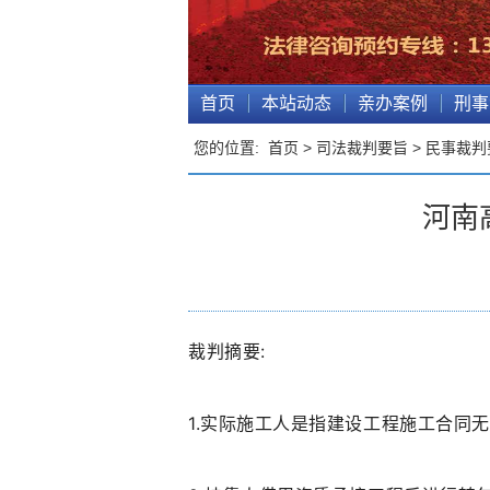
首页
本站动态
亲办案例
刑事
您的位置:
首页
>
司法裁判要旨
>
民事裁判
河南
裁判摘要:
1.实际施工人是指建设工程施工合同