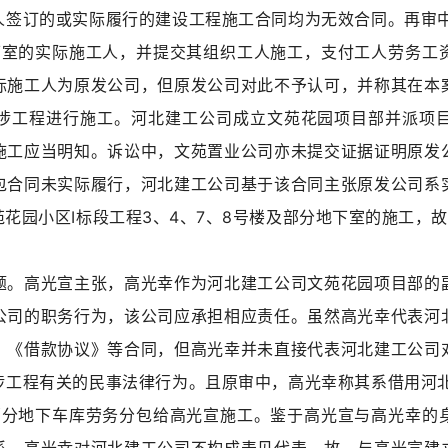
人签订的或实际履行的建设工程施工合同均为无效合同。再审中
地下室的实际施工人，并提交其组织工人施工，支付工人劳务工
际施工人为原发公司，但原发公司对此不予认可，并称其在本
涉工程进行施工。河北建工公司成立文苑花园项目部并派项
施工应当明知。诉讼中，文苑置业公司亦未提交证据证明原发
包合同未实际履行，河北建工公司基于该合同主张原发公司系
花园小区I标段工程3、4、7、8号楼及部分地下室的施工，
题。高光宣主张，高光幸作为河北建工公司文苑花园项目部的
公司的职务行为，该公司应承担相应责任。虽然高光幸代表河
》《借款协议》等合同，但高光幸并未直接代表河北建工公司
涉工程有关的民事法律行为。且原审中，高光幸称其系借用河北
及部分地下车库劳务分包给高光宣施工。鉴于高光宣与高光幸的