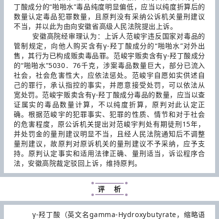
丁酸成分的“啪啪水”毒品纯度明显偏低，应当以纯度折算后的
数量认定毒品犯罪数量，且原判没有采纳公诉机关量刑建议
不当，并以此为由向安徽省高级人民法院提出上诉。
安徽高院经审理认为：上诉人范峻宇违反国家对毒品的
管制规定，向他人购买含有γ-羟丁酸成分的“啪啪水”对外出
售，其行为已构成贩卖毒品罪。范峻宇贩卖含有γ-羟丁酸成分
的“啪啪水”5030．76千克，涉案毒品数量巨大，部分已流入
社会，社会危害性大，应依法惩处。范峻宇自愿如实供述自
己的罪行，承认指控的事实，并愿意接受处罚，可以依法从
宽处罚。范峻宇贩卖含有γ-羟丁酸成分毒品的数量，应当以查
证属实的毒品数量计算，不以纯度折算，原判对此认定正
确。根据范峻宇的犯罪事实、犯罪的性质、情节和对于社会
的危害程度，原公诉机关提出对范峻宇判处有期徒刑15年，
并处罚金的量刑建议明显不当，且经人民法院通知后不调整
量刑建议，故原判对原诉机关的量刑建议不予采纳，应予支
持。原判认定事实和适用法律正确、量刑适当，诉讼程序合
法，安徽高院裁定驳回上诉，维持原判。
评 析
γ-羟丁酸（英文名gamma-Hydroxybutyrate，缩略语