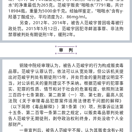
水”的净重最低为265克。范峻宇贩卖“啪啪水”7791箱，共计
18984瓶，重量为5000余千克。经抽样鉴定，“啪啪水”含有γ-
羟基丁酸成分，平均浓度为2．86mg/ml。
另查，2012年、2014年，被告人范峻宇曾因吸毒被行
政处罚。2015年5月12日，范峻宇因犯寻衅滋事罪、非法拘
禁罪被判处有期徒刑1年，缓刑2年。
审 判
铜陵中院经审理认为，被告人范峻宇的行为构成贩卖毒
品罪。范峻宇认罪认罚，依法可以从宽处理，但公诉机关提
出对范峻宇判处有期徒刑15年，并处罚金的量刑建议明显不
当，对公诉机关的量刑建议不予采纳。根据范峻宇的犯罪事
实、犯罪的性质、情节和对于社会的危害程度，依照刑法第
三百四十七条第款、第二款第（一）项、第七款，最高人民
法院《关于审理毒品犯罪案件适用法律若干问题的解释》
（以下简称《毒品解释》）第1条第（9）项，刑事诉讼法第
十五条、第二百零一条第二款之规定，以贩卖毒品罪判处被
告人范峻宇无期徒刑，剥夺政治权利终身，并处没收个人全
部财产。
一审宣判后，被告人范峻宇不服，认为其贩卖含有γ-羟