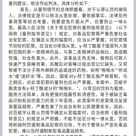
量刑建议，依法作出判决。具体分析如下：
首先，从量刑情节的总体把握看，对于认罪认罚的被告
人，法律规定是可以依法从宽处理，要依据事实、法律及刑
事政策等综合考量，既要避免片面从严，也要防止一味从
宽。最高人民法院《关于常见犯罪的量刑指导意见》（以下
简称《量刑指导意见》）规定，对毒品犯罪等严重危害社会
治安犯罪，在确定从宽的幅度时，应当从严掌握；对犯罪情
节较轻的犯罪，应当充分体现从宽。γ-羟丁酸属于国家列入管
制范围的第一类精神药品，与第二类精神药品相比，其成瘾
性强、社会危害大。此外，该毒品无色无味，服用后可致人
快速产生昏睡效果，苏醒后对昏睡过程出现记忆缺失，又常
常被不法分子用作麻醉药品或迷奸药物，俗称“啪啪水”“听话
水”或“迷奸水”等。因此，国家对γ-羟丁酸实施严格管制，与
之相应，对此类犯罪的量刑也应从严掌握。本案中，范峻宇
贩卖含有γ-羟丁酸成分的“啪啪水、”，以常见的饮料为载体，
服用方法简单，具有更强的隐蔽性和诱惑性，易于被缺乏毒
品识别和自控能力的青少年滥用，此类案件的发案情况呈逐
渐蔓延趋势，严重危害了社会治安和公民健康安全。因此，
对范峻宇认罪认罚情节确定从宽幅度时，应当依照《量刑指
导意见》的规定从严把握，不能不加区分地一律从宽，否则
将削弱刑罚遏制毒品犯罪的功效，不利于整体从严惩处毒品
犯罪，难以及时遏制新型毒品蔓延趋势。