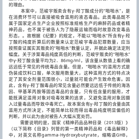
的理由。
本案中，范峻宇贩卖含有γ-羟丁酸成分的“啪啪水”，是
在消费环节可以直接被吸食滥用的液态毒品。此类毒品既不
属于国家定点生产企业按照标准规格生产的麻醉药品或者精
神药品，也不属于被告人为了隐蔽运输而临时故意改变毒品
形态，。故根据《纪要》的规定，不能以“啪啪水”所含有γ-羟
丁酸的纯度折算后的数量来认定范峻宇毒品犯罪数量，应当
按照查证属实其贩卖的“啪啪水”数量认定，并据此确定法定刑
幅度。关于涉案毒品纯度高低的判断，范峻宇贩卖的“啪啪水”
中γ-羟丁酸含量平均为2．86mg/ml，该含量从数值上看的确
远远低于常见的传统毒品含量。但是，“啪啪水”的滥用方式是
伪装成饮料口服，单次服用数量大，这种滥用方式的特点决
定了其安全剂量范围很小，过量就可能会产生致命危害。因
此，含有γ-羟丁酸毒品的常见含量必然要远远低于传统的海洛
因、甲基苯丙胺等固态毒品的含量，只有低含量的服用，才
能既满足滥用对象对吸毒效果的追求，又避免滥用对象因摄
入过量毒品而导致中毒死亡。故本案含有γ-羟丁酸的含量由其
滥用方式所决定，不能简单比较而得出毒品纯度明显偏低的
判断，并以此为由对被告人大幅从宽处罚。
需要说明的是，国家《精神药品品种目录（2013版）》
（以下简称《目录》列管的第一类精神药品和《毒品解释》
中，对英文名称gamma-Hydroxybutyrate，缩略语GHB，