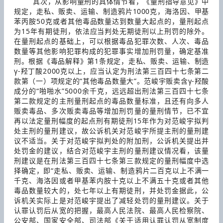
其次，从影响量刑的具体情节看，《量刑指导意见》中
规定，走私、贩卖、运输、制造鸦片1000克，海洛因、甲基
苯丙胺50克或者其他毒品数量达到数量大起点的，量刑起点
为15年有期徒刑，依法应当判处无期徒刑以上刑罚的除外。
在量刑起点的基础上，可以根据毒品犯罪次数、人次、毒品
数量等其他影响犯罪构成的犯罪事实增加刑罚量，确定基准
刑。根据《毒品解释》第1条规定，走私、贩卖、运输、制造
γ-羟丁酸2000克以上，应当认定为刑法第三百四十七条第二
款第（一）项规定的“其他毒品数量大”。范峻宇贩卖含γ-羟酸
成分的“啪啪水”5000余千克，远远超出刑法第三百四十七条
第二款规定的主刑量刑起点的毒品数量标准，且还有向多人
贩卖毒品、多次贩卖毒品等增加刑罚量的量刑情节，已不宜
再以法定量刑幅度的起点刑有期徒刑15年作为对范峻宇拟判
处主刑的量刑建议，故公诉机关对范峻宇所提主刑的量刑建
议不适当。关于对范峻宇拟判处的附加刑，公诉机关提出并
处罚金的建议，结合对范峻宇主刑的量刑建议情况看，该量
刑建议是在刑法第三百四十七条第三款规定的量刑幅度中选
择确定，即“走私、贩卖、运输、制造鸦片二百克以上不满一
千克、海洛因或者甲基苯内胺十克以上不满五十克或者其他
毒品数量较大的，处七年以上有期徒刑，并处罚金据此，公
诉机关实际上是对范峻宇提出了减轻处罚的量刑建议。关于
认罪认罚后从宽的把握，最高人民法院、最高人民检察院、
公安部、国家安全部、司法部《关于适用认罪认罚从宽制度