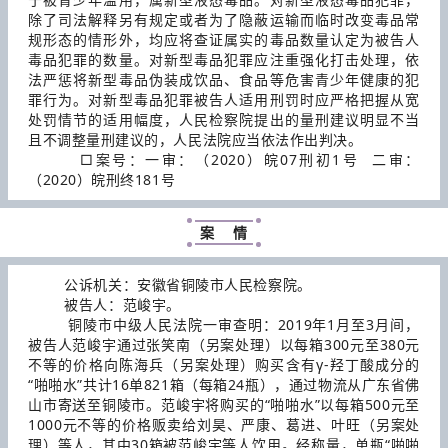
除了司法解释另有规定或者为了隐蔽运输而临时改变毒品常
规形态的情形外，均应将查证属实的毒品数量认定为被告人
毒品犯罪的数量。对新型毒品犯罪应注重强化打击处理，依
法严惩将新型毒品伪装成饮品、食品等危害青少年健康的犯
罪行为。对新型毒品犯罪被告人适用刑罚时应严格把握从宽
处罚情节的适用幅度，人民检察院提出的量刑建议明显不当
且不调整量刑建议的，人民法院应当依法作出判决。
□案号：一审：（2020）皖07刑初1号 二审：
（2020）皖刑终181号
案 情
公诉机关：安徽省铜陵市人民检察院。
被告人：范峻宇。
铜陵市中级人民法院一审查明：2019年1月至3月间，
被告人范峻宇通过张笑南（另案处理）以每箱300元至380元
不等的价格向陈海兵（另案处理）购买含有γ-羟丁酸成分的
“啪啪水”共计16单821箱（每箱24瓶），通过物流从广东省佛
山市寄送至铜陵市。范峻宇将购买的“啪啪水”以每箱500元至
1000元不等的价格贩卖给刘昊、严康、葛进、叶旺（另案处
理）等人，其中30箱被范峻宇等人饮用。经称量，单瓶“啪啪