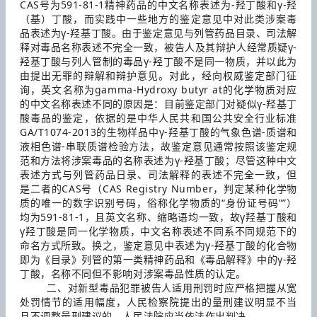
CAS号为591-81-1精神药品的中文名称表述为-羟丁酸和γ-羟
（基）丁酸，而实践中一些地方的鉴定意见中对此类涉案毒
品表述为γ-羟基丁酸。由于鉴定意见与列管药品目录、司法解
释对毒品名称表述不完全一致，被告人及其辩护人经常质疑γ-
羟基丁酸与列人管制的毒品γ-羟丁酸不是同一物质，并以此为
由提出无罪的辩解和辩护意见。对此，经向权威鉴定部门征
询，英文名称为gamma-Hydroxy butyr at的化学物质对应
的中文名称表述不同的原因是：目前鉴定部门对疑似γ-羟基丁
酸毒品的鉴定，依据的是中华人民共和国公共安全行业标准
GA/T1074-2013的生物样品中γ-羟基丁酸的气象色谱-质谱和
液相色谱-串联质谱检验方法，故鉴定意见通常按照该鉴定规
范和方法将涉案毒品的名称表述为γ-羟基丁酸；尽管这种中文
表述方式与列管药品日录、司法解释的表述不完全一致，但
是二者的CAS号（CAS Registry Number，判定某种化学物
质的唯一的数字识别号码，俗称化学物质的“身份证号码””）
均为591-81-1，且英文名称、缩略语均一致，故γ羟基丁酸和
γ羟丁酸是同一化学物质，中文名称表述不同系不同规范下的
命名方式所致。换之，鉴定意见中表述为γ-羟基丁酸的化合物
即为《目录》列管的第一类精神药品和《毒品解释》中的γ-羟
丁酸，名称不同但不影响对涉案毒品性质的认定。
二、对新型毒品犯罪被告人适用刑罚时应严格把握从宽
处罚情节的适用幅度，人民检察院提出的量刑建议明显不当
且不调整量刑建议的，人民法院应当依法作出判决