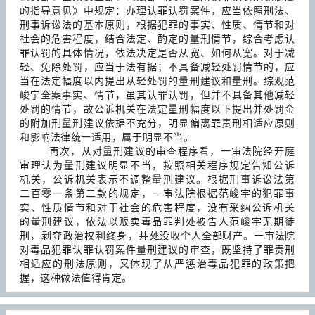
的指导意见》中规定：办理认罪认罚案件，应当依照刑法、
刑事诉讼法的基本原则，根据犯罪的事实、性质、情节和对
社会的危害程度，结合法定、酌定的量刑情节，综合考虑认
罪认罚的具体情况，依法决定是否从宽、如何从宽。对于减
轻、免除处罚，应当于法有据；不具备减轻处罚情节的，应
当在法定幅度以内提出从轻处罚的量刑建议和量刑。综观范
峻宇全案事实、情节，虽其认罪认罚，但并不具备其他减轻
处罚的情节，故公诉机关在法定量刑幅度以下提出并处罚金
的附加刑量刑建议依据不充分，明显偏离罪责刑相适应原则
和影响法律统一适用，属于明显不当。
再次，从对量刑建议的审查程序看，一审法院经开庭
审理认为量刑建议明显不当，按照相关程序规定告知公诉
机关，公诉机关表示不调整量刑建议。根据刑事诉讼法第
二百零一条第二款的规定，一审法院根据范峻宇的犯罪事
实、性质情节和对于社会的危害程度，没有采纳公诉机关
的量刑建议，依法以贩卖毒品罪判处被告人范峻宇无期徒
刑，剥夺政治权利终身，并处没收个人全部财产。一审法院
对毒品犯罪认罪认罚案件量刑建议的审查，既坚持了罪责刑
相适应的刑法原则，又体现了从严惩治毒品犯罪的政策把
握，这种做法值得肯定。