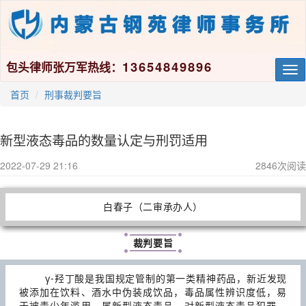
13654849896
包头律师张万军热线：
Tog
nav
首页
刑事裁判要旨
新型液态毒品的数量认定与刑罚适用
2022-07-29 21:16
2846
次阅读
白春子（二审承办人）
裁判要旨
γ-羟丁酸是我国规定管制的第一类精神药品，新近发现
被添加在饮料、酒水中伪装成饮品，毒品属性辨识度低，易
于被青少年滥用，属新型液态毒品。对新型液态毒品犯罪，