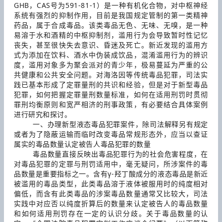
GHB，CAS号为591-81-1）是一种有机化合物，对中枢神经
系统有强烈的抑制作用，目前是我国规定管制的第一类精神
药品，属于合成毒品。该类毒品无色、无味、无嗅，是一种
易溶于水和酒精的中枢抑制剂，滥用行为会导致暂时性记忆
丧失，甚至很快失去意识、昏迷及死亡。新近发现的滥用方
式为添加在饮料、酒水中伪装成饮品，混淆滥用行为的辨识
度，滥用对象多为聚会派对的青少年，极易蔓延为严重的公
共健康和公共安全问题。对海洛因等传统毒品犯罪，司法实
践已基本形成了定罪量刑的共识和经验，但是对于新型毒品
犯罪，如何把握定罪量刑数量标准，如何在适用刑罚时贯彻
罪刑均衡原则和宽严相济的刑事政策，有必要结合具体案例
进行研究和探讨。
一、办理新型液态毒品犯罪案件，除司法解释另有规定
或者为了隐蔽运输而临时改变毒品常规形态外，应当以查证
属实的毒品数量认定被告人毒品犯罪的数量
毒品数量直接反映出毒品犯罪行为的社会危害程度，在
对毒品犯罪的定罪与刑罚适用中，毫无疑问，所涉案件的毒
品数量是重要指标之一。含有γ-羟丁酸成分的液态毒品是新近
被滥用的毒品类型，此类毒品溶于液体被服用时的纯度相对
偏低，而含有此类毒品的涉案毒品数量通常又比较大，司法
实践中对应否以纯度折算后的数量来认定被告人的毒品数量
和如何适用刑罚存在一定的认识分歧。关于毒品数量的认