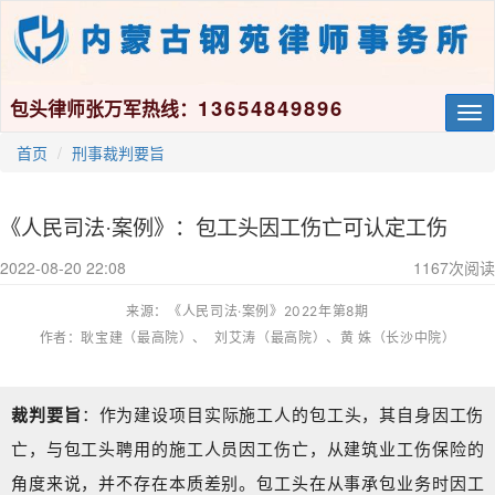
13654849896
包头律师张万军热线：
Tog
nav
首页
刑事裁判要旨
《人民司法·案例》：包工头因工伤亡可认定工伤
2022-08-20 22:08
1167
次阅读
来源：
《人民司法·案例》2022年第8期
作者：耿宝建（最高院）、
刘艾涛（最高院）、
黄 姝（长沙中院）
裁判要旨
：
作为建设项目实际施工人的包工头，其自身因工伤
亡，与包工头聘用的施工人员因工伤亡，从建筑业工伤保险的
角度来说，并不存在本质差别。包工头在从事承包业务时因工