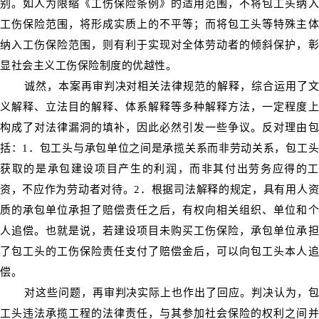
别。如人为限缩《工伤保险条例》的适用范围，不将包工头纳入
工伤保险范围，将形成实质上的不平等；而将包工头等特殊主体
纳入工伤保险范围，则有利于实现对全体劳动者的倾斜保护，彰
显社会主义工伤保险制度的优越性。
诚然，本案再审判决对相关法律规范的解释，综合运用了文
义解释、立法目的解释、体系解释等多种解释方法，一定程度上
构成了对法律漏洞的填补，因此必然引发一些争议。反对理由包
括：1．包工头与承包单位之间是承揽关系而非劳动关系，包工头
获取的是承包建设项目产生的利润，而非其付出劳务应得的工
资，不应作为劳动者对待。2．根据司法解释的规定，具有用人资
质的承包单位承担了赔偿责任之后，有权向相关组织、单位和个
人追偿。也就是说，若建设项目未购买工伤保险，承包单位承担
了包工头的工伤保险责任支付了赔偿金后，可以向包工头本人追
偿。
对这些问题，再审判决实际上也作出了回应。判决认为，包
工头违法承揽工程的法律责任，与其参加社会保险的权利之间并