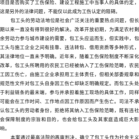
项目是否购买了工伤保险、建设工程施工中当事人的具体约定，
这是另外的法律问题，不能仅以此成为工伤认定的阻碍。
包工头的劳动法地位是社会广泛关注的重要热点问题，但长
期以来一直没有得到很好的解决。改革开放初期，为满足农村剩
余劳动力参与城市建设的需要，包工头应运而生，但实践中，包
工头与施工企业之间有挂靠、违法转包、借用资质等多种形式，
其法律地位一直未予明确。近年来，随着工伤保险制度不断深化
改革，包工头所聘用的农民工已经被纳入了工伤保险范畴，农民
工因工伤亡，由施工企业承担用工主体责任，但相关部委规章和
规范性文件对包工头自身因工伤亡却缺乏明确规定。而包工头处
于利益链条的最末端，参与并承担着施工现场的具体工作，同样
可能会在工作时间、工作地点因工作原因而产生伤亡。司法不承
认包工头的劳动者身份，拒绝将其纳入工伤保险范畴，既有违社
会保障制度的宗旨和目的，也会给包工头及其家庭造成巨大影
响。
本案通过最高法院的再审判决，确立了包工头作为社会主义