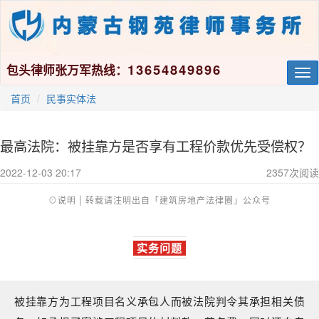
13654849896
包头律师张万军热线：
Tog
nav
首页
民事实体法
最高法院：被挂靠方是否享有工程价款优先受偿权？
2022-12-03 20:17
2357
次阅读
⊙
说明 | 转载请注明出自「建筑房地产法律圈」公众号
实务问题
被挂靠方为工程项目名义承包人而被法院判令其承担相关债