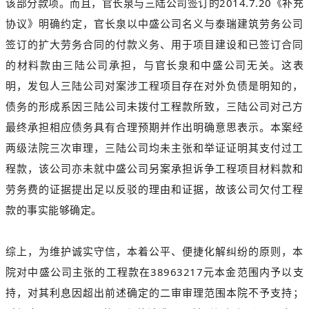
该部分款项。而且，官长泉与三陆公司签订的2014.7.20《补充
协议》明确约定，官长泉以中盛公司名义与泰瑞建筑劳务公司
签订的扩大劳务合同的付款义务、用于项目建设和已签订合同
的材料款由三陆公司承担，与官长泉和中盛公司无关。这表
明，发包人三陆公司对案涉工程项目存在对外负债是明知的，
债务的形成系因三陆公司未拨付工程款所致，三陆公司对己方
最终承担相应债务具有合理预期并作出明确意思表示。本案经
两级法院三次审理，三陆公司均未主张和举证证明其支付过工
程款，该公司亦未就中盛公司另案承担诉争工程项目材料款和
劳务费的证据提出足以反驳的理由和证据，故该公司欠付工程
款的事实能够确定。
综上，为维护诚实守信，本着公平、便捷化解纠纷的原则，本
院对中盛公司主张的工程款在38963217元本金范围内予以支
持，对其利息因超出前述确定的二审审理范围本院不予支持
；