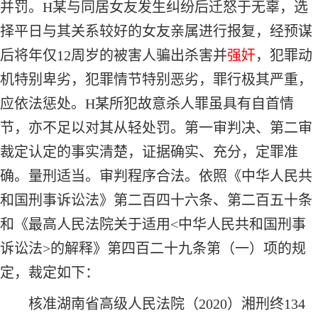
并罚。H某与同居女友发生纠纷后迁怒于无辜，选
择平日与其关系较好的女友亲属进行报复，经预谋
后将年仅12周岁的被害人骗出杀害并
强奸
，犯罪动
机特别卑劣，犯罪情节特别恶劣，罪行极其严重，
应依法惩处。H某所犯故意杀人罪虽具有自首情
节，亦不足以对其从轻处罚。第一审判决、第二审
裁定认定的事实清楚，证据确实、充分，定罪准
确。量刑适当。审判程序合法。依照《中华人民共
和国刑事诉讼法》第二百四十六条、第二百五十条
和《最高人民法院关于适用<中华人民共和国刑事
诉讼法>的解释》第四百二十九条第（一）项的规
定，裁定如下：
核准湖南省高级人民法院（2020）湘刑终134