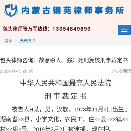
13654849896
包头律师张万军热线：
Tog
nav
首页
法界热点
包头律师咨询：故意杀人、强奸死刑复核刑事裁定书
2023-01-19 20:55
710
次阅读
中华人民共和国最高人民法院
刑 事 裁 定 书
被告人H某，男，汉族，1978年11月6日出生于
湖南省××县，小学文化，农民工，住××县×××镇××
村××组×号。2019年2月2日被逮捕。现在押。