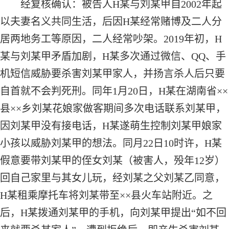
经复核确认：被告人H某与刘某甲自2002年起
以夫妻名义共同生活，后因H某经常赌博及二人分
居两地务工等原因，二人经常吵架。2019年初，H
某与刘某甲矛盾加剧，H某多次通过微信、QQ、手
机短信威胁要杀害刘某甲家人，并扬言杀人后只要
自首就不会判死刑。同年1月20日，H某在湖南省××
县××乡刘某花娘家做客期间多次电话联系刘某甲，
因刘某甲没有接电话，H某遂萌生控制刘某甲娘家
小孩以威胁刘某甲的想法。同月22日10时许，H某
假意要带刘某甲的侄女刘某（被害人，殁年12岁）
回自己家里与其女儿玩，经刘某之父刘某乙同意，
H某租乘摩托车将刘某带至××县火车站附近。之
后，H某拨通刘某甲的手机，向刘某甲提出“如不回