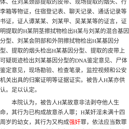
体、在刘某颈部提取的皮带、现场提取的烟头、行
李箱等物证，住宿登记表、聊天记录、通话记录等
书证，证人谭某某、刘某甲、吴某某等的证言，证
明提取的H某阴茎擦拭物检出H某与刘某的混合基因
分型、刘某会阴部和外阴擦拭物检出H某基因分
型、提取的烟头检出H某基因分型、提取的皮带上
可疑斑迹检出刘某基因分型的DNA鉴定意见、尸体
鉴定意见，现场勘验、检查笔录，监控视频和公安
机关出具的归案证明等证据证实。被告人H某亦供
认。足以认定。
本院认为，被告人H某故意非法剥夺他人生
命，其行为已构成故意杀人罪；H某奸淫未满十四
周岁的幼女，其行为又构成
强奸
罪，依法应当数罪