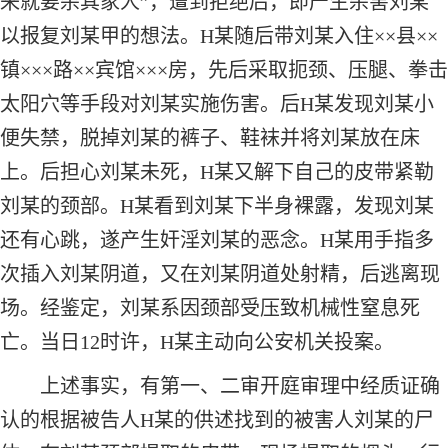
来就要杀其家人”，遭到拒绝后，即产生杀害刘某
以报复刘某甲的想法。H某随后带刘某入住××县××
镇×××路××宾馆×××房，先后采取扼颈、压腿、拳击
太阳穴等手段对刘某实施伤害。后H某发现刘某小
便失禁，脱掉刘某的裤子、鞋袜并将刘某放在床
上。后担心刘某未死，H某又解下自己的皮带紧勒
刘某的颈部。H某看到刘某下半身裸露，发现刘某
还有心跳，遂产生奸淫刘某的恶念。H某用手指多
次插入刘某阴道，又在刘某阴道处射精，后逃离现
场。经鉴定，刘某系因颈部受压致机械性窒息死
亡。当日12时许，H某主动向公安机关投案。
上述事实，有第一、二审开庭审理中经质证确
认的根据被告人H某的供述找到的被害人刘某的尸