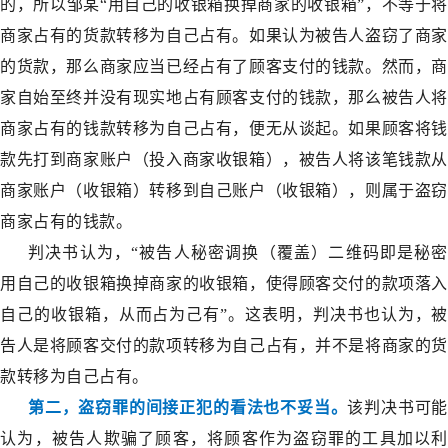
的，所以邹某“用自己的收银箱换掉商家的收银箱”，不等于将
商家占有的货款转移为自己占有。如果认为被告人盗窃了商家
的货款，那么商家应当已经占有了顾客支付的钱款。然而，商
家自始至终并没有现实地占有顾客支付的钱款，那么被告人将
商家占有的钱款转移为自己占有，便无从谈起。如果顾客将钱
款先打到商家账户（投入商家收银箱），被告人将该笔钱款从
商家账户（收银箱）转移到自己账户（收银箱），则属于盗窃
商家占有的钱款。
判决书认为，“被告人秘密调换（覆盖）二维码即是秘密
用自己的收银箱换掉商家的收银箱，使得顾客交付的款项落入
自己的收银箱，从而占为己有”。这表明，判决书也认为，被
告人是将顾客交付的款项转移为自己占有，并不是将商家的货
款转移为自己占有。
第二，盗窃罪的间接正犯的看法也不妥当。
该判决书可
认为，被告人欺骗了顾客，将顾客作为盗窃罪的工具加以利