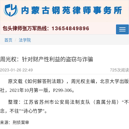
13654849896
包头律师张万军热线：
Tog
nav
首页
法学院
周光权：针对财产性利益的盗窃与诈骗
2023-01-26 22:49
725
次阅读
原文载《如何解答刑法题》，周光权主编，北京大学出版
社，2021年10月第一版，P299-306。
整理：江苏省苏州市公安局法制支队（直属分局）“不
念，不往”“诗心竹梦”。
来源：刑侦案审