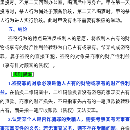
里投毒。乙第二天回到办公室，喝酒后中毒身亡。甲在第一天
投毒时，杀人行为尚处于预备阶段，第二天乙喝酒时，甲的杀
人行为进人实行阶段。此时甲没有也不需要有积极的举动。
五、结论
盗窃行为的特点是违反权利人的意愿，将权利人占有的财
物或享有的财产性利益转移为自己占有或享有。邹某构成盗窃
罪，属于盗窃的直接正犯，盗窃的对象是商家的财产性利益
（享有针对顾客的债权）。
［
规则提炼
］
1.盗窃罪的对象必须是他人占有的财物或享有的财产性利
益。
在偷换二维码案中，二维码偷换者没有盗窃商家现实占
的货款。商家的财产损失，不是指事先占有的一笔货款被转移
占有，而是指一笔应收账款（债权）无法实现。
2.认定某个人是否诈骗罪的受骗人，需要考察其有无审查
事项真实性的义务；若无审查义务，则不存在受骗问题。
在偷