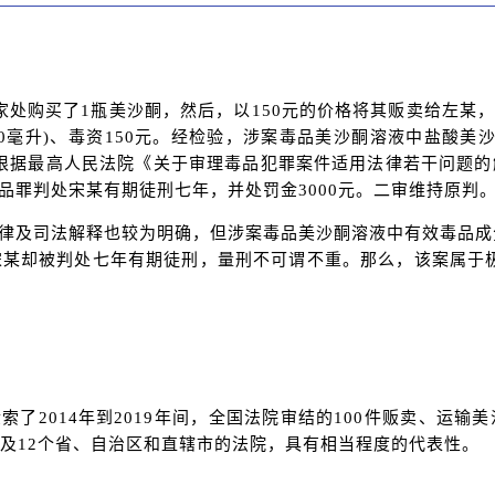
上家处购买了1瓶美沙酮，然后，以150元的价格将其贩卖给左
230毫升)、毒资150元。经检验，涉案毒品美沙酮溶液中盐酸美沙酮
克，根据最高人民法院《关于审理毒品犯罪案件适用法律若干问题的
品罪判处宋某有期徒刑七年，并处罚金3000元。二审维持原判
律及司法解释也较为明确，但涉案毒品美沙酮溶液中有效毒品成分
宋某却被判处七年有期徒刑，量刑不可谓不重。那么，该案属于
了2014年到2019年间，全国法院审结的100件贩卖、运输
涉及12个省、自治区和直辖市的法院，具有相当程度的代表性。