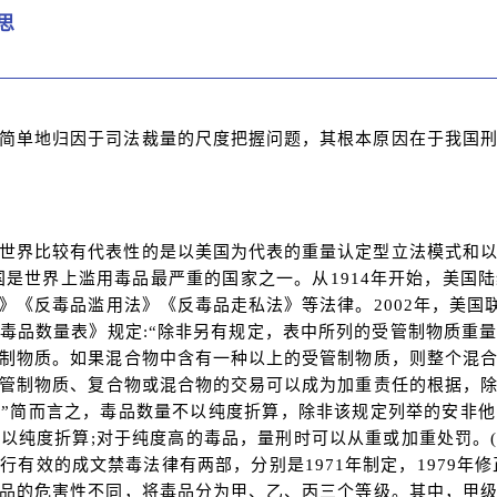
思
简单地归因于司法裁量的尺度把握问题，其根本原因在于我国
世界比较有代表性的是以美国为代表的重量认定型立法模式和
美国是世界上滥用毒品最严重的国家之一。从1914年开始，美国
》《反毒品滥用法》《反毒品走私法》等法律。2002年，美国
毒品数量表》规定:“除非另有规定，表中所列的受管制物质重
制物质。如果混合物中含有一种以上的受管制物质，则整个混
受管制物质、复合物或混合物的交易可以成为加重责任的根据，
”简而言之，毒品数量不以纯度折算，除非该规定列举的安非
以纯度折算;对于纯度高的毒品，量刑时可以从重或加重处罚。(
有效的成文禁毒法律有两部，分别是1971年制定，1979年修
品的危害性不同，将毒品分为甲、乙、丙三个等级。其中，甲