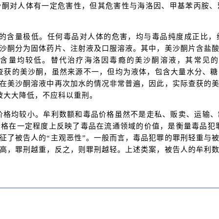
沙酮对人体有一定危害性，但其危害性与海洛因、甲基苯丙胺、
分的含量极低。任何毒品对人体的危害，均与毒品纯度成正比，
沙酮分为固体药片、注射液及口服溶液。其中，美沙酮片含盐
均较低。替代治疗海洛因毒瘾的美沙酮溶液，其常见的生产规格为
。司法实践中查获的美沙酮，虽然来源不一，但均为液体，包含大量水分
在美沙酮溶液中再次加水的情况非常普遍，因此，实际查获的
被大大降低，不应科以重刑。
价格均较小。牟利数额和毒品价格虽然不是走私、贩卖、运输、
格在一定程度上反映了毒品在流通领域的价值，是衡量毒品犯
征了被告人的“主观恶性”。一般而言，毒品犯罪的罪刑轻重与
高，罪刑越重，反之，则罪刑越轻。上述类案，被告人的牟利