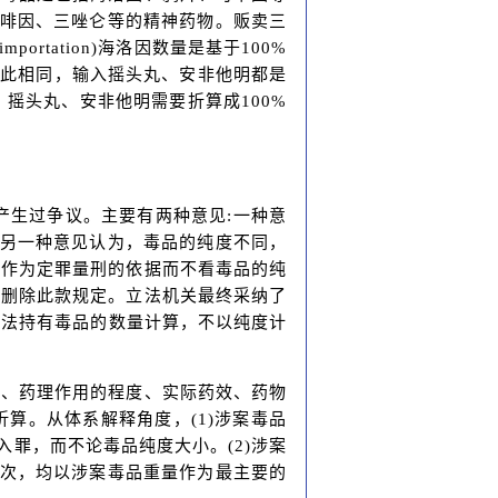
咖啡因、三唑仑等的精神药物。贩卖三
tation)海洛因数量是基于100%
。与此相同，输入摇头丸、安非他明都是
、摇头丸、安非他明需要折算成100%
产生过争议。主要有两种意见:一种意
。另一种意见认为，毒品的纯度不同，
量作为定罪量刑的依据而不看毒品的纯
议删除此款规定。立法机关最终采纳了
非法持有毒品的数量计算，不以纯度计
比、药理作用的程度、实际药效、药物
算。从体系解释角度，(1)涉案毒品
入罪，而不论毒品纯度大小。(2)涉案
档次，均以涉案毒品重量作为最主要的