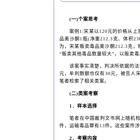
(一)个案思考
案例1:宋某以120元的价格从
品美沙酮1瓶(净重212.3克、体积
为，宋某贩卖毒品美沙酮212.3
“贩卖其他毒品数量较大”，以贩卖毒
该案事实清楚，判决所依据的法
元，牟利数额也仅有30元，被告人
笔者检索了相关类案。
(二)类案考察
1．样本选择
笔者在中国裁判文书网上随机检索
件，运输毒品罪有13件。这些案件
2．考察内容