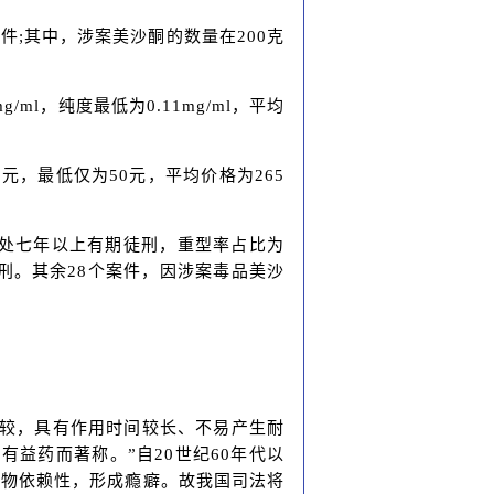
2件;其中，涉案美沙酮的数量在200克
ml，纯度最低为0.11mg/ml，平均
元，最低仅为50元，平均价格为265
被判处七年以上有期徒刑，重型率占比为
徒刑。其余28个案件，因涉案毒品美沙
比较，具有作用时间较长、不易产生耐
益药而著称。”自20世纪60年代以
药物依赖性，形成瘾癖。故我国司法将