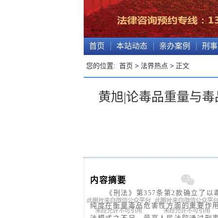
首页
本站动态
亲办案例
刑事
您的位置:
首页
>
法界热点
> 正文
黄旭|论毒品重量与
内容摘要
《刑法》第357条第2款确立了
纯度在衡量毒品危害性方面的重要作