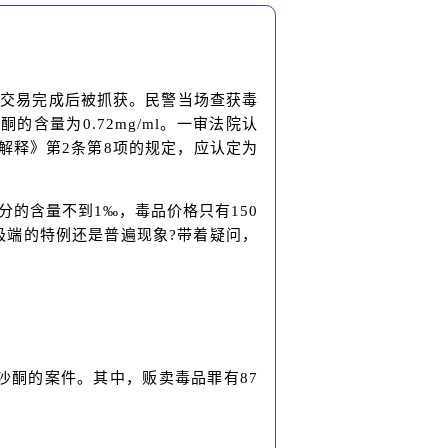
某，交易完成后被抓获。民警当场查获毒
的含量为0.72mg/ml。一审法院认
解释》第2条第8项的规定，应认定为
。
的含量不到1‰，毒品价格只有150
极端的特例还是普遍现象?带着疑问，
美沙酮的案件。其中，贩卖毒品罪有87