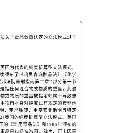
刑法关于毒品数量认定的立法模式过于
以英国为代表的纯度折算型立法模式。
陆续颁布了《哈里森麻醉品法》《化学
联邦法院量刑指南第二章D部分第一节
量是指任何混合物或物质的重量，此混
合物或物质的重量被指定归属于导致更
除本指南本身对纯度已有规定的安非他
他明、苯环哌啶、甲基安非他明等特定
2)英国的纯度折算型立法模式。英国
正的《滥用毒品法》和1986年颁布的
级毒品是包括海洛因、鸦片、可卡因等