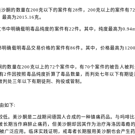
沙酮的数量在200克以下的案件有28件，200克以上的案件有7
最高为2015.16克。
书中明确载明毒品纯度的案件有22件。其中，纯度最高为0.94mg/
书明确载明毒品交易价格的案件有86件。其中，价格最高为1200
酮的数量在200克以上的72个案件中，有70个案件的被告人
月;有2件因按照毒品纯度折算了毒品数量，而判处七年以下有期
人被判处三年以下有期徒刑、拘役或管制。
由如下:
较低。美沙酮是二战期间德国人合成的一种镇痛药品。与吗啡
被长期当作麻醉止痛药，但美沙酮却因其作为治疗海洛因毒瘾的有
被广泛应用。临床实践证明，戒毒者长期服用美沙酮也会产生