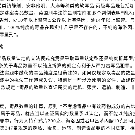
妥类镇静剂、安非他明、大麻等种类的软毒品;丙级毒品是包括
案毒品数量。英国刑事法院量刑指南和多个判例表明“输入(impor
洛因，处10年以上监禁;5公斤以上海洛因，处14年以上监禁
知，100%纯度的毒品在现实中几乎是不存在的，不纯的海洛因
罪量刑”。
式
于毒品数量认定的立法模式究竟是采取重量认定型还是纯度折算型
8条关于毒品数量不以纯度折算的规定有利于从严打击毒品犯罪
法实践中缴获的毒品纯度是很悬殊的，如果仅规定以毒品的数
践中的执法工作造成失误，特别是一些涉及死刑的案件，故建
第2款规定:“毒品的数量以查证属实的走私、贩卖、运输、制造、
度，毒品数量的计算，原则上不考虑毒品中有效药物成分的占
属于毒品，就应当以查证属实的数量予以认定，而不能以纯度折
中，行为人持有鸦片200克、海洛因或者甲基苯丙胺10克即可
第347条规定的走私、贩卖、运输、制造毒品罪的不同法定刑