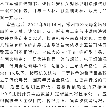
不立案理由通知书，督促公安机关对孙洪明涉嫌洗钱
一案立案侦查，并与王大林、钱金鹏走私、贩卖毒品
案一并起诉。
审查起诉 2022年6月14日，常州市公安局金坛分
局将王大林、钱金鹏走私、贩卖毒品案与孙洪明洗钱
案并案移送审查起诉。检察机关在审查时发现，本案
若简单套用传统毒品以毒品数量为依据定罪量刑将导
致罪责刑不相适应。合成大麻素“干花”等新型毒品，
有两大特点：一是伪装性强，常与烟丝、电子烟油混
用，借用合法包装掩饰非法目的；二是含量极低，通
常在1%以下。检察机关认为，同等数量的新型毒品较
之于传统毒品，因其毒品含量极低，在更易传播的同
时，危害性也明显降低，若根据依赖性折算按照
1:0.5比例计算毒品数量并定罪量刑将显示公平，应
根据被告人主观目的、传播范围、售卖次数等情况，