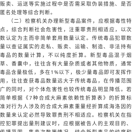
贩卖、运送等实施过程中是否需采取伪装措施、是否
匿名处理等综合判断。
（二）检察机关办理新型毒品案件，应根据毒性特
点，综合判断社会危害性，注重罪责刑相适应，以次
数认定为主而非简单套用数量认定。传统毒品犯罪数
量以查证属实的走私、贩卖、运输、制造、非法持有
毒品的数量计算，不以纯度折算。新型毒品混于烟
草、香囊中，往往含有大量杂质或者其他物质，通常
毒品含量极低，多在1%以下，极少量毒品即可发挥作
用，往往查获毒品数量远大于传统毒品，在传播范围
广的同时，对个体危害性也较传统毒品明显降低。若
简单根据《7种合成大麻素依赖性折算表》的折算标
准对行为人涉及的合成大麻素重量经折算成海洛因的
数量来认定必然导致罪责刑不相适应。检察机关在指
控犯罪提出量刑建议时，应根据被告人的主观目的、
传播范围、售卖次数等情况，结合新型毒品的纯度和