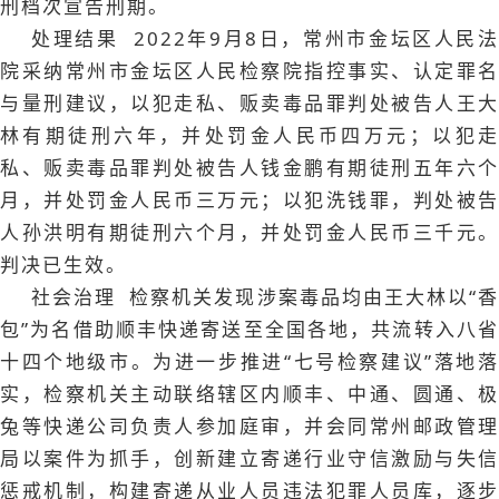
刑档次宣告刑期。
处理结果 2022年9月8日，常州市金坛区人民法
院采纳常州市金坛区人民检察院指控事实、认定罪名
与量刑建议，以犯走私、贩卖毒品罪判处被告人王大
林有期徒刑六年，并处罚金人民币四万元；以犯走
私、贩卖毒品罪判处被告人钱金鹏有期徒刑五年六个
月，并处罚金人民币三万元；以犯洗钱罪，判处被告
人孙洪明有期徒刑六个月，并处罚金人民币三千元。
判决已生效。
社会治理 检察机关发现涉案毒品均由王大林以“香
包”为名借助顺丰快递寄送至全国各地，共流转入八省
十四个地级市。为进一步推进“七号检察建议”落地落
实，检察机关主动联络辖区内顺丰、中通、圆通、极
兔等快递公司负责人参加庭审，并会同常州邮政管理
局以案件为抓手，创新建立寄递行业守信激励与失信
惩戒机制，构建寄递从业人员违法犯罪人员库，逐步