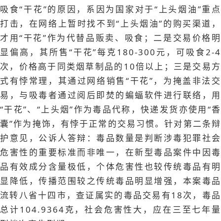
吸食“干花”的原因，系因为国家对于“上头烟油”重点
打击，在网络上暂时找不到“上头烟油”的购买渠道，
才用“干花”作为代替品贩卖、吸食；二是交易价格明
显偏高，其所售“干花”每克180-300元，可吸食2-4
次，价格高于同类烟草制品的10倍以上；三是交易方
式有悖常理，其通过网络销售“干花”，为掩盖非法交
易，与吸毒者通过阅后即焚的蝙蝠软件进行联络，用
“干花”、“上头烟”作为毒品代称，快递发货亦使用“香
囊”作为掩饰，有悖于正常的交易习惯。针对第二条辩
护意见，公诉人答辩：毒品数量是判断涉毒犯罪社会
危害性的重要标准而非唯一，在新型毒品案件中因毒
品有效成分含量极低，个体危害性也较传统毒品有明
显降低，传播范围较之传统毒品明显增强，本案毒品
流转八省十四市，查证属实的毒品交易有18次，毒品
总计104.9364克，社会危害性大，应在三至七年量