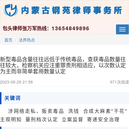
13654849896
包头律师张万军热线：
Tog
nav
首页
法界热点
新型毒品含量往往远低于传统毒品，查获毒品数量往
往较大，检察机关应注重罪责刑相适应，以次数认定
为主而非简单套用数量认定
2023-08-29 21:58
971
次阅读
关键词
涉网络走私、贩卖毒品 洗钱 合成大麻素“干花”
主观明知 量刑档次认定 立案监督 寄递安全治理