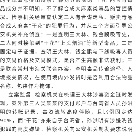
品成分并不明知，不了解合成大麻素类毒品的管控情
况。检察机关经审查认定二人有合谋走私、贩卖毒品
合成大麻素“干花”的犯罪行为，并从三个方面引导公
安机关补充侦查：一是查明王大林、钱金鹏吸毒史，
二人何时接触到“干花”“上头烟油”等新型毒品；二是
固定电子证据，查明王大林、钱金鹏与下线吸毒人员
的交易价格及交易模式，是否产生高额非法获利；三
是联合常州市海关联合办案，查明毒品传输途径、入
境报关情况，在使用境内外发货时是否利用合法物品
名称、包装作为掩饰。
立案监督 检察机关在梳理王大林涉毒资金链时发
现，案外第三人吴某某的支付账户与台湾省人员孙洪
明的转账记录、毒资流转高度伴随，且比例固定达
90%，而“干花”亦来自于台湾省，孙洪明有涉嫌洗钱
犯罪的高度嫌疑。检察机关向公安机关制发要求说明