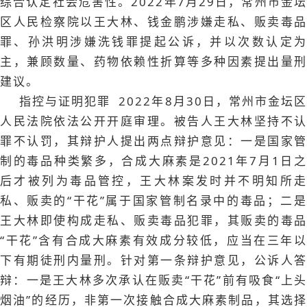
综合认定社会危害性。2022年7月29日，常州市金坛
区人民检察院以王大林、钱金鹏涉嫌走私、贩卖毒品
罪、孙洪明涉嫌洗钱罪提起公诉，并以次数认定为
主，兼顾数量、药物依赖性折算等多种因素提出量刑
建议。
指控与证明犯罪 2022年8月30日，常州市金坛区
人民法院依法公开开庭审理。被告人王大林坚持不认
罪不认罚，其辩护人提出两点辩护意见：一是国家管
制的毒品种类繁多，合成大麻素是2021年7月1日之
后才被列为毒品管控，王大林案发时并不明知所走
私、贩卖的“干花”属于国家管制名录中的毒品；二是
王大林即使构成走私、贩卖毒品犯罪，其贩卖的毒品
“干花”含有合成大麻素有效成分较低，应当在三年以
下有期徒刑内量刑。针对第一条辩护意见，公诉人答
辩：一是王大林多次承认在贩卖“干花”前有吸食“上头
烟油”的经历，非第一次接触合成大麻素制品，其选择