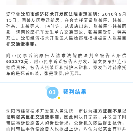
辽宁省沈阳市经济技术开发区法院审理查明
：2010年9月
15日，闫某友因乔迁新居，在会宾楼宴请张某臣、韩某、
孙某、宋某等人。14时许，从饭店出来，张某臣与韩某同
乘一辆两轮摩托车发生单方交通事故，张某臣受伤，韩某
死亡。沈阳经济技术开发区人民检察院指控被告人张某臣
犯
交通肇事罪。
附带民事诉讼原告人请求法院依法判令被告人赔偿
682272元
，附带民事诉讼被告人孙发、闫文友承担连带
赔偿责任。被告人张某臣和辩护人辩称，案发当时骑摩托
车的是死者韩某，张是乘员,应无罪。
裁判结果
03
沈阳市经济技术开发区人民法院一审认为
控方证据不足以
证明张某臣犯交通肇事罪
，因此判决其无罪，并驳回了附
带民事诉讼原告人的诉讼请求。公诉机关随后提出抗诉，
而附带民事诉讼原告人也提出上诉，均认为张某臣有罪并