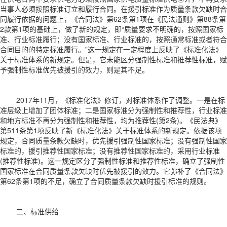
当事人必须按照标准订立和履行合同。在援引标准作为质量条款欠缺时合
同履行依据的问题上，《合同法》第62条第1项在《民法通则》第88条第
2款第1项的基础上，做了新的规定，即“质量要求不明确的，按照国家标
准、行业标准履行；没有国家标准、行业标准的，按照通常标准或者符合
合同目的的特定标准履行。”这一规定在一定程度上反映了《标准化法》
关于标准体系的新规定。但是，它未能区分强制性标准和推荐性标准，赋
予强制性标准优先被援引的效力，则是其不足。
2017年11月，《标准化法》修订，对标准体系作了调整。一是在标
准层级上增加了团体标准；二是国家标准分为强制性和推荐性，行业标准
和地方标准不再分为强制性和推荐性，均为推荐性(第2条)。《民法典》
第511条第1项反映了新《标准化法》关于标准体系的新规定。依据该项
规定，合同质量条款欠缺时，优先援引强制性国家标准；没有强制性国家
标准的，援引推荐性国家标准；没有推荐性国家标准的，采用行业标准
(推荐性标准)。这一规定区分了强制性标准和推荐性标准，确立了强制性
国家标准在合同质量条款欠缺时优先被援引的效力。它弥补了《合同法》
第62条第1项的不足，确立了合同质量条款欠缺时援引标准的规则。
二、标准供给