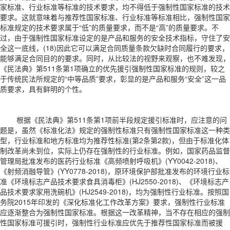
家标准、行业标准等标准的技术要求，均不得低于强制性国家标准的技术
要求。这就意味着与推荐性国家标准、行业标准等标准相比，强制性国家
标准规定的技术要求属于“低”的质量要求，而不是“高”的质量要求。不
过，由于强制性国家标准设定的是产品和服务的安全技术指标，守住了安
全这一底线，(18)因此它可以满足合同质量条款欠缺时合同履行的要求，
能够满足合同目的的要求。同时，从比较法的视野来观察，也不难发现，
《民法典》第511条第1项确立的优先援引强制性国家标准的规则，较之
于传统民法所规定的“中等品质”要求，彰显的是产品和服务“安全”这一品
质要求，具有鲜明的个性。
根据《民法典》第511条第1项前半段规定援引标准时，应注意的问
题是，虽然《标准化法》规定的强制性标准只有强制性国家标准这一种类
型，行业标准和地方标准均为推荐性标准(第2条第2款)，但由于标准化体
制改革尚未到位，实际上仍存在强制性的行业标准。例如，国家药品监督
管理局批准发布的医药行业标准《高频喷射呼吸机》(YY0042-2018)、
《射频消融导管》(YY0778-2018)，原环境保护部批准发布的环境行业标
准《环境标志产品技术要求食具消毒柜》(HJ2550-2018)、《环境标志产
品技术要求家用洗碗机》(HJ2549-2018)，均为强制性行业标准。按照国
务院2015年印发的《深化标准化工作改革方案》要求，强制性行业标准
应逐渐整合为强制性国家标准。根据这一改革精神，当不存在相应的强制
性国家标准可援引时，强制性行业标准应优先于推荐性国家标准而被援