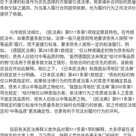
在于法律的标准作为优先选择的方案被引进法律，用来填补合同标的质量
条款欠缺之漏洞，为当事人履行合同提供依据，也为履约行为之司法评价
提供了依据。
与传统民法相比，《民法典》第511条第1项规定颇具特色。在传统
民法中，如果质量条款欠缺，法律一般只是原则性地要求债务人按照“中
等品质”履行，而不是援引标准，要求债务人按照一定的标准履行。例
如，《德国民法典》第243条第1款规定：“仅以种类确定的物为债务标的
物的，债务人应给付中等品质的物。”虽然德国民法未限定“给付中等品质
的物”仅适用于质量条款欠缺之情形，但依合同约定优先的原则，该款规
定自应作如此解释。相比之下，《日本民法典》和我国台湾地区“民法典”
的规定就十分明确。《日本民法典》第401条第1款规定：“债权的标的物
仅以种类指定时，如果依法律行为的性质或当事人的意思不能确定其品
质，债务人须以中等品质之物给付。”我国台湾地区“民法典”第200条第1
项也规定：“给付物仅以种类指示者，依法律行为之性质或当事人之意思
不能定其品质时，债务人应给以中等品质之物。”《民法典》第511条第1
项规定的援引标准作为质量条款欠缺时合同履行的依据，较之传统民法规
定的“中等品质”更具确定性，也更有利于司法对履约行为的评判。
目前有关民法典释义类作品对第511条第1项的解释，大多停留在该
项规定的文字上面，泛泛而论，除释义类作品外更无专门的研究。实际