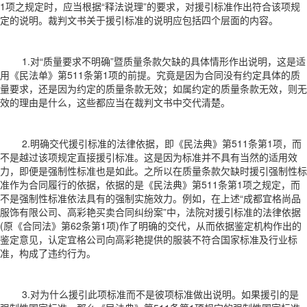
1项之规定时，应当根据“释法说理”的要求，对援引标准作出符合该项规
定的说明。裁判文书关于援引标准的说明应包括四个层面的内容。
1.对“质量要求不明确”暨质量条款欠缺的具体情形作出说明，这是适
用《民法单》第511条第1项的前提。究竟是因为合同没有约定具体的质
量要求，还是因为约定的质量条款无效；如属约定的质量条款无效，则无
效的理由是什么，这些都应当在裁判文书中交代清楚。
2.明确交代援引标准的法律依据，即《民法典》第511条第1项，而
不是越过该项规定直接援引标准。这是因为标准并不具有当然的适用效
力，即便是强制性标准也是如此。之所以在质量条款欠缺时援引强制性标
准作为合同履行的依据，依据的是《民法典》第511条第1项之规定，而
不是强制性标准依法具有的强制实施效力。例如，在上述“成都宜格尚品
服饰有限公司、高彩艳买卖合同纠纷案”中，法院对援引标准的法律依据
(原《合同法》第62条第1项)作了明确的交代，从而依据鉴定机构作出的
鉴定意见，认定宜格公司向高彩艳提供的服装不符合国家标准及行业标
准，构成了违约行为。
3.对为什么援引此项标准而不是彼项标准做出说明。如果援引的是