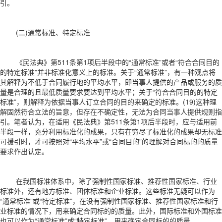
引。
(二)通常标准、特定标准
《民法典》第511条第1项后半段中的“通常标准”或者“符合合同目的
的特定标准”并非标准化意义上的标准。关于“通常标准”，有一种观点将
其解释为不低于合同履行地的平均水平，即当事人提供的产品或服务的质
量是合理的且最低质量要求要达到平均水平；关于“符合合同目的的特定
标准”，则解释为依据当事人订立合同的目的来确定的标准。(19)这种理
解固然符合立法的旨意，但存在不确定性，无法为合同当事人提供规则指
引。笔者认为，在适用《民法典》第511条第1项后半段时，应与适用前
半段一样，充分利用标准化的成果，只有在穷尽了标准化的成果却无标准
可援引时，才可按照对“平均水平”或“合同目的”的理解对合同标的的质量
要求作出认定。
在我国标准体系中，除了强制性国家标准、推荐性国家标准、行业
标准外，还有地方标准、团体标准和企业标准。这些标准无疑可以作为
“通常标准”或“特定标准”，在没有强制性国家标准、推荐性国家标准和行
业标准的情况下，用来确定合同标的的质量。此外，国际标准和外国标准
也可以作为“通常标准”或“特定标准”，用来确定合同标的的质量。