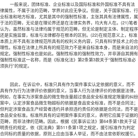
一般来说，团体标准、企业标准以及国际标准和外国标准不具有法
律属性，不属于法的范畴，学界对此应无争议。但是，关于国家标准、行
业标准和地方标准，尤其是其中的强制性标准，主张其具有法律属性，属
于法的范畴，无论是在理论界还是在法律实务界，均大有人在。(21)笔者
认为，虽然标准与法律均属于规范的范畴，但无论是制定主体、制定程序
还是实施监督，标准与法律都存在根本的区别。(22)在规范意义上，标准
本质上并不具有法律规范所具有的权利义务内容，只具有科学技术上的合
理性。标准在法律上所具有的规范效力不是来自标准本身，而是来自法的
规定。强制性标准也是如此。强制性标准的强制性效力，并非源自其拥有
强制性标准这一名称，而是《标准化法》第2条第3款关于“强制性标准必
须执行”的规定。
因此，在诉讼中，标准只具有作为案件事实认定依据的意义，而不
具有作为行为法律评价依据的意义，当事人行为法律评价的依据是法律。
例如，在事实为涉案食品的微生物含量超过食品安全标准规定限量的纠纷
案中，认定涉案食品微生物超标的依据是食品安全标准，而不是合同法；
但判定涉案食品生产经营者违约并承担违约责任的依据是合同法，而不是
食品安全标准。标准所具有的证明案件事实的意义，表明它应属于证据的
范畴，而非法律的范畴。因此，根据《民事诉讼法》第64条第1款关于证
明责任的规定，依《民法典》第511条第1项之规定，援引标准作为判定
合同标的质量的依据，原则上应由当事人举证，而不由法官依职权援引。