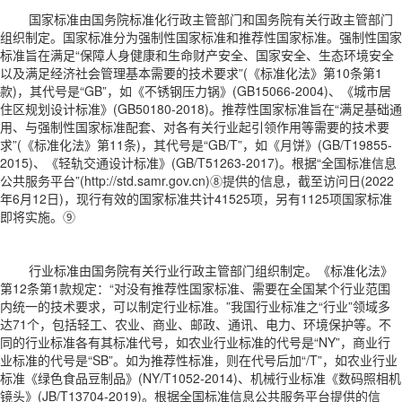
国家标准由国务院标准化行政主管部门和国务院有关行政主管部门
组织制定。国家标准分为强制性国家标准和推荐性国家标准。强制性国家
标准旨在满足“保障人身健康和生命财产安全、国家安全、生态环境安全
以及满足经济社会管理基本需要的技术要求”(《标准化法》第10条第1
款)，其代号是“GB”，如《不锈钢压力锅》(GB15066-2004)、《城市居
住区规划设计标准》(GB50180-2018)。推荐性国家标准旨在“满足基础通
用、与强制性国家标准配套、对各有关行业起引领作用等需要的技术要
求”(《标准化法》第11条)，其代号是“GB/T”，如《月饼》(GB/T19855-
2015)、《轻轨交通设计标准》(GB/T51263-2017)。根据“全国标准信息
公共服务平台”(http://std.samr.gov.cn)⑧提供的信息，截至访问日(2022
年6月12日)，现行有效的国家标准共计41525项，另有1125项国家标准
即将实施。⑨
行业标准由国务院有关行业行政主管部门组织制定。《标准化法》
第12条第1款规定：“对没有推荐性国家标准、需要在全国某个行业范围
内统一的技术要求，可以制定行业标准。”我国行业标准之“行业”领域多
达71个，包括轻工、农业、商业、邮政、通讯、电力、环境保护等。不
同的行业标准各有其标准代号，如农业行业标准的代号是“NY”，商业行
业标准的代号是“SB”。如为推荐性标准，则在代号后加“/T”，如农业行业
标准《绿色食品豆制品》(NY/T1052-2014)、机械行业标准《数码照相机
镜头》(JB/T13704-2019)。根据全国标准信息公共服务平台提供的信