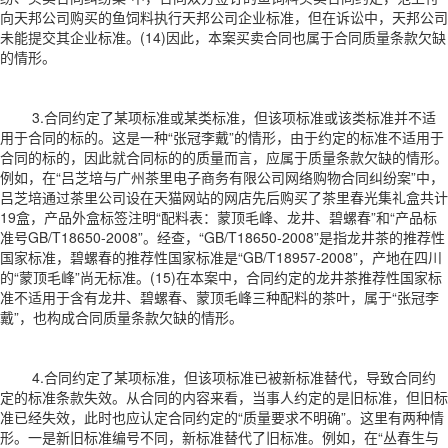
向天邦公司购买的鱼饲料执行天邦公司企业标准，但在诉讼中，天邦公司
未能提交其企业标准。(14)因此，本案买卖合同也属于合同质量条款欠缺
的情形。
3.合同约定了某项标准或某类标准，但该项标准或该类标准并不适
用于合同的标的。这是一种“张冠李戴”的情形，由于约定的标准不适用于
合同的标的，因此就合同标的的质量而言，应属于质量条款欠缺的情形。
例如，在“吕芝培与广州茶里电子商务有限公司网络购物合同纠纷案”中，
吕芝培通过茶里公司设在天猫网站的网店先后购买了茶里春光集礼盒共计
19盒，产品外盒标签注明“配料表：蒙顶毛峰、龙井、碧螺春”和“产品标
准号GB/T18650-2008”。经查，“GB/T18650-2008”是指龙井茶的推荐性
国家标准，碧螺春的推荐性国家标准是“GB/T18957-2008”，产地在四川
的“蒙顶毛峰”尚无标准。(15)在本案中，合同约定的龙井茶推荐性国家标
准不适用于含有龙井、碧螺春、蒙顶毛峰三种配料的茶叶，属于“张冠李
戴”，也构成合同质量条款欠缺的情形。
4.合同约定了某项标准，但该项标准已被新标准替代，导致合同约
定的标准条款失效。从合同的内容来看，当事人约定的是旧标准，但旧标
准已经失效，此时也应认定合同约定的“质量要求不明确”。这里有两种情
形。一是新旧标准编号不同，新标准替代了旧标准。例如，在“丛春生与