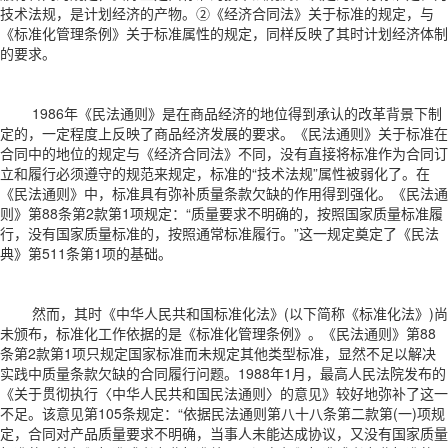
技术法规，是计划经济的产物。②《经济合同法》关于标准的规定，与
《标准化管理条例》关于标准属性的规定，同样反映了其时计划经济体制
的要求。
1986年《民法通则》是在商品经济的地位得到承认的改革背景下制
定的，一定程度上反映了商品经济发展的要求。《民法通则》关于标准在
合同中的地位的规定与《经济合同法》不同，没有直接将标准作为合同订
立和履行必须遵守的规范来规定，标准的“技术法规”属性被弱化了。在
《民法通则》中，标准具有弥补质量条款欠缺的作用得到强化。《民法通
则》第88条第2款第1项规定：“质量要求不明确的，按照国家质量标准履
行，没有国家质量标准的，按照通常标准履行。”这一规定奠定了《民法
典》第511条第1项的基础。
然而，其时《中华人民共和国标准化法》(以下简称《标准化法》)尚
未颁布，标准化工作依据的是《标准化管理条例》。《民法通则》第88
条第2款第1项只规定国家标准而未规定其他类型标准，显然不足以解决
实践中质量条款欠缺的合同履行问题。1988年1月，最高人民法院发布的
《关于贯彻执行〈中华人民共和国民法通则〉的意见》较好地弥补了这一
不足。该意见第105条规定：“依据民法通则第八十八条第二款第(一)项规
定，合同对产品质量要求不明确，当事人未能达成协议，又没有国家质量