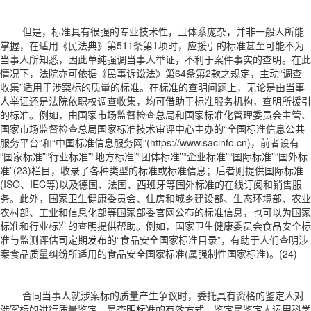
但是，标准具有很强的专业技术性，且体系庞杂，并非一般人所能
掌握，在适用《民法典》第511条第1项时，应援引的标准甚至可能不为
当事人所知悉，因此单纯强调当事人举证，不利于案件事实的查明。在此
情况下，法院亦可依据《民事诉讼法》第64条第2款之规定，主动“调查
收集”适用于涉案标的质量的标准。在标准的查明问题上，无论是由当事
人举证还是法院依职权调查收集，均可借助于标准服务机构，查明所援引
的标准。例如，由国家市场监督检查总局和国家标准化管理委员会主管、
国家市场监督检查总局国家标准技术审评中心主办的“全国标准信息公共
服务平台”和“中国标准信息服务网”(https://www.sacinfo.cn)，前者设有
“国家标准”“行业标准”“地方标准”“团体标准”“企业标准”“国际标准”“国外标
准”(23)栏目，收录了各种类型的标准或标准信息；后者则提供国际标准
(ISO、IEC等)以及德国、法国、西班牙等国外标准的在线订阅和销售服
务。此外，国家卫生健康委员会、住房和城乡建设部、生态环境部、农业
农村部、工业和信息化部等国家部委官网公布的标准信息，也可以为国家
标准和行业标准的查明提供帮助。例如，国家卫生健康委员会食品安全标
准与监测评估司定期发布的“食品安全国家标准目录”，有助于人们查明涉
案食品质量纠纷所适用的食品安全国家标准(属强制性国家标准)。(24)
合同当事人就涉案标的质量产生争议时，委托具有资格的鉴定人对
涉案标的进行质量鉴定，是查明标准的有效方式。鉴定是鉴定人运用科学