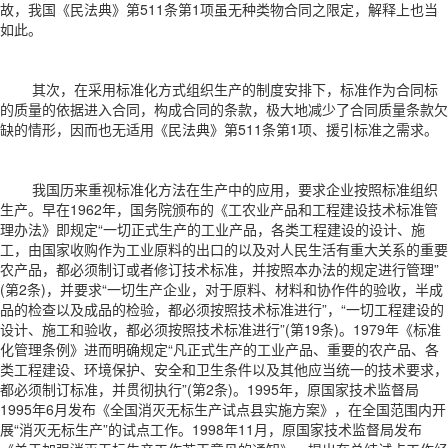
故，我国《民法典》第511条第1项虽无种类物合同之限定，解释上也当
如此。
其次，在采用标准化方式组织生产的制度安排下，标准作为合同标
的质量的依据进入合同，构成合同的条款，极大地减少了合同质量条款欠
缺的情形，因而也无适用《民法典》第511条第1项、援引标准之需求。
我国历来重视标准化方法在生产中的应用，要求企业按照标准组织
生产。早在1962年，国务院颁布的《工农业产品和工程建设技术标准管
理办法》即规定“一切正式生产的工业产品，各类工程建设的设计、施
工，由国家收购作为工业原料的出口的以及对人民生活有重大关系的重要
农产品，都必须制订或者修订技术标准，并按照本办法的规定进行管理”
(第2条)，并要求“一切生产企业，对于原料、材料和协作件的验收，半成
品的检查以及成品的检验，都必须按照技术标准进行”，“一切工程建设的
设计、施工和验收，都必须按照技术标准进行”(第19条)。1979年《标准
化管理条例》进而明确规定“凡正式生产的工业产品、重要的农产品、各
类工程建设、环境保护、安全和卫生条件以及其他应当统一的技术要求，
都必须制订标准，并贯彻执行”(第2条)。1995年，原国家技术监督局
1995年6月发布《全国消灭无标生产试点县实施方案》，在全国范围内开
展“消灭无标生产”的试点工作。1998年11月，原国家技术监督局发布