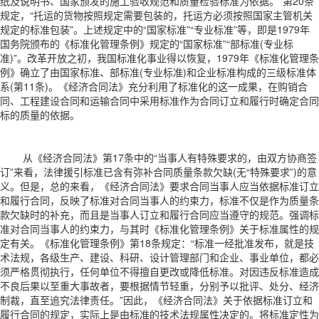
纸及说明书、国家颁发的施工验收规范和质量检验标准为依据。”第20条
规定，“托运的货物按照规定需要包装的，托运方必须按照国家主管机关
规定的标准包装”。上述规定中的“国家标准”“专业标准”等，即是1979年
国务院颁布的《标准化管理条例》规定的“国家标准”“部标准(专业标
准)”。改革开放之初，我国标准化事业得以恢复，1979年《标准化管理条
例》确立了由国家标准、部标准(专业标准)和企业标准构成的三级标准体
系(第11条)。《经济合同法》充分利用了标准化的这一成果，在购销合
同、工程建设合同和运输合同中采用标准作为合同订立和履行时确定合同
标的质量的依据。
从《经济合同法》第17条中的“当事人有特殊要求的，由双方协商签
订”来看，法律援引标准已含有弥补合同质量条款欠缺(无“特殊要求”)的意
义。但是，总的来看，《经济合同法》要求合同当事人应当依据标准订立
和履行合同，反映了标准对合同当事人的约束力，标准不仅是作为质量条
款欠缺时的补充，而且是当事人订立和履行合同应当遵守的规范。强调标
准对合同当事人的约束力，与其时《标准化管理条例》关于标准属性的规
定有关。《标准化管理条例》第18条规定：“标准一经批准发布，就是技
术法规，各级生产、建设、科研、设计管理部门和企业、事业单位，都必
须严格贯彻执行，任何单位不得擅自更改或降低标准。对因违反标准造成
不良后果以至重大事故者，要根据情节轻重，分别予以批评、处分、经济
制裁，直至追究法律责任。”因此，《经济合同法》关于依据标准订立和
履行合同的规定，实际上是由标准的技术法规属性决定的。将标准定性为