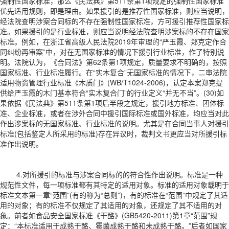
强制性国家标准，那么《民法典》第511条第1项规定的强制性国家标准
优先适用规则，即是理由。如果援引的是推荐性国家标准，则应当说明，
经法院查明涉案合同标的不存在强制性国家标准，方可援引推荐性国家标
准。如果援引的是行业标准，则应当说明经法院查明涉案标的不存在国家
标准。例如，在浙江省高级人民法院2019年审理的“严玉霞、郑克定作合
同纠纷再审案”中，对在无国家标准的情况下援引行业标准，作了特别说
明。法院认为，《合同法》第62条第1项规定，质量要求不明确的，按照
国家标准、行业标准履行。在“实木复合”无国家标准的情况下，二审法院
适用物资管理行业标准《木质门》(WB/T1024-2006)，认定本案郑克提
供给严玉霞的木门基本符合“实木复合门”的行业定义“并无不当”。(30)如
果依据《民法典》第511条第1项后半段之规定，援引地方标准、团体标
准、企业标准，或者在涉外合同中援引国际标准或国外标准，均应当对此
作出涉案标的无国家标准、行业标准的说明。尤其是在合同当事人对援引
标准(包括鉴定人所采用的标准)存在异议时，裁判文书更应当对所援引标
准作出说明。
4.对所援引的标准与涉案合同标的的符合性作出说明。标准是一种
规范性文件，每一项标准都有其特定的适用对象。标准的适用对象载明于
标准文本第一章“范围”(有的称为“总则”)，有的标准在“范围”中规定了其适
用的对象；有的标准不仅规定了其适用的对象，还规定了其不适用的对
象。前者如食品安全国家标准《干酪》(GB5420-2011)第1章“范围”规
定：“本标准适用于成熟干酪、霉菌成熟干酪和未成熟干酪。”后者如国家