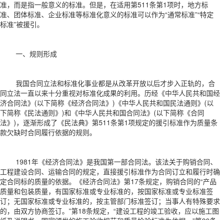
准，而是指一般意义的标准。但是，在适用第511条第1项时，地方标
准、团体标准、企业标准等标准化意义的标准可以作为“通常标准”“特定
标准”被援引。
一、规则形成
我国合同立法和标准化事业都是从改革开放以后才步入正轨的，合
同立法一直以来十分重视对标准化成果的利用。历经《中华人民共和国经
济合同法》(以下简称《经济合同法》)《中华人民共和国民法通则》(以
下简称《民法通则》)和《中华人民共和国合同法》(以下简称《合同
法》)，逐渐形成了《民法典》第511条第1项规定的援引标准作为质量条
款欠缺时合同履行依据的规则。
1981年《经济合同法》是我国第一部合同法。该法关于购销合同、
工程建设合同、运输合同的规定，直接援引标准作为合同订立和履行时确
定合同标的质量的依据。《经济合同法》第17条规定，购销合同的“产品
质量和包装质量，有国家标准或专业标准的，按国家标准或专业标准签
订；无国家标准或专业标准的，按主管部门标准签订；当事人有特殊要求
的，由双方协商签订。”第18条规定，“建设工程的竣工验收，应以施工图