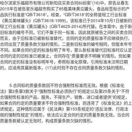
哈尔滨家乐福超市有限公司新阳店买卖合同纠纷案”(16)中，原告丛春生
2015年在被告家乐福超市购买了85瓶美味黄瓜罐头，食品标签标示的产
品执行标准是“QB/T3618”。经查，“QB/T3618”的全称是轻工行业标准
《黄瓜美味罐头》(QB/T3618-1999)，该标准已于2014年10月1日被新的
轻工行业标准《黄瓜罐头》(QB/T4625-2014)所代替。在本案中，由于新
旧标准的编号不同，它们不属于同一标准，因此就原被告之间的买卖合同
而言，由于旧标准已被新标准替代，合同约定的质量标准不应继续执行，
合同出现了质量条款欠缺的情形。二是新旧标准的编号相同，但版本年号
不同。如果合同约定的标准标明了年号，那么新标准替代旧标准时应认定
合同约定的旧标准已被废止，合同存在“质量要求不明确”的情形。但如果
合同约定的标准没有标明年号，参照标准化原理，引用标准未注明日期
的，应适用其最新版本，(17)此时则不存在合同质量条款欠缺的情形。
5.合同标的质量条款因不符合强制性标准而无效。根据《标准化
法》第2条第3款关于“强制性标准必须执行”的规定以及第25条关于“不符
合强制性标准的产品、服务，不得生产、销售、进口或者提供”的规定，
如果合同约定的质量要求不符合强制性标准，则违背了《标准化法》的上
述规定。这种情形应属于《民法典》第153条规定的“违反法律、行政法
规的强制性规定”的情形，依法应认定合同约定的质量条款无效。当合同
质量条款被认定无效时，构成质量条款欠缺的情形。