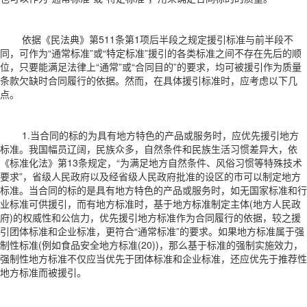
依据《民法典》第511条第1项后半段之规定援引标准与前半段不
同，可作为“通常标准”或“特定标准”援引的各类标准之间不存在先后的顺
位，只要能满足法律上“通常”或“合同目的”的要求，均可被援引作为质量
条款欠缺时合同履行的依据。然而，在具体援引标准时，应考虑以下几
点。
1.当合同的标的为具有地方特色的产品或服务时，应优先援引地方
标准。我国幅员辽阔，民族众多，自然条件和民族生活习惯差异大，依
《标准化法》第13条规定，“为满足地方自然条件、风俗习惯等特殊技术
要求”，省级人民政府以及经省级人民政府批准的设区的市可以制定地方
标准。当合同的标的是具有地方特色的产品或服务时，如无国家标准和行
业标准可供援引，而有地方标准时，基于地方标准制定主体(地方人民政
府)的权威性和公信力，优先援引地方标准作为合同履行的依据，较之援
引团体标准和企业标准，更符合“通常标准”的要求。如果地方标准属于强
制性标准(例如食品安全地方标准(20))，那么基于标准的强制实施效力，
强制性地方标准不仅应当优先于团体标准和企业标准，还应优先于推荐性
地方标准而被援引。