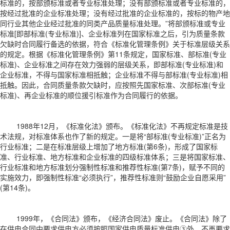
标准的，按部颁标准或者专业标准处理；没有部颁标准或者专业标准的，
按经过批准的企业标准处理；没有经过批准的企业标准的，按标的物产地
同行业其他企业经过批准的同类产品质量标准处理。”将部颁标准或专业
标准[即部标准(专业标准)]、企业标准列在国家标准之后，引为质量条款
欠缺时合同履行备选的依据，符合《标准化管理条例》关于标准层级关系
的规定。根据《标准化管理条例》第11条规定，国家标准、部标准(专业
标准)、企业标准之间存在效力强弱的层级关系，即部标准(专业标准)和
企业标准，不得与国家标准相抵触；企业标准不得与部标准(专业标准)相
抵触。因此，合同质量条款欠缺时，应按照先国家标准、次部标准(专业
标准)、再企业标准的顺位援引标准作为合同履行的依据。
1988年12月，《标准化法》颁布。《标准化法》不再规定标准是技
术法规，对标准体系也作了新的规定。一是将“部标准(专业标准)”正名为
行业标准；二是在标准层级上增加了地方标准(第6条)，形成了国家标
准、行业标准、地方标准和企业标准的四级标准体系；三是将国家标准、
行业标准和地方标准划分强制性标准和推荐性标准(第7条)，赋予不同的
实施效力，即强制性标准“必须执行”，推荐性标准则“鼓励企业自愿采用”
(第14条)。
1999年，《合同法》颁布，《经济合同法》废止。《合同法》除了
在供电合同中要求供电方必须按照国家供电质量标准供电③外，不再要求