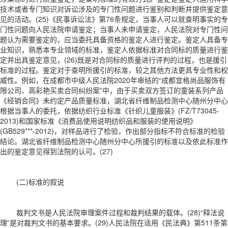
技术或者专门知识对诉讼涉及的专门性问题进行鉴别和判断并提供鉴定意
见的活动。(25)《民事诉讼法》第76条规定，当事人可以就查明事实的专
门性问题向人民法院申请鉴定；当事人未申请鉴定，人民法院对专门性问
题认为需要鉴定的，应当委托具备资格的鉴定人进行鉴定。鉴定人具备专
业知识，熟悉本专业领域的标准，鉴定人依据标准对合同标的质量进行鉴
定并出具鉴定意见，(26)既是对合同标的质量进行评判的过程，也是援引
标准的过程。鉴定对于查明所援引的标准，较之其他方法更具专业性和权
威性。例如，在成都市中级人民法院2020年审结的“成都宜格尚品服饰有
限公司、高彩艳买卖合同纠纷案”中，由于买卖双方签订的童装系列产品
《经销合同》未约定产品质量标准，湖北省纤维制品检测中心随州分中心
根据当事人的委托，依据纺织行业标准《针织儿童服装》(FZ/T73045-
2013)和国家标准《消费品使用说明纺织品和服装的使用说明》
(GB529***-2012)，对样品进行了检验，作出部分指标不符合标准的检验
结论。湖北省纤维制品检测中心随州分中心所援引的标准以及依此标准作
出的鉴定意见得到法院的认可。(27)
(二)标准的叙说
裁判文书是人民法院审理案件过程和裁判结果的载体。(28)“释法说
理”是对裁判文书的基本要求。(29)人民法院在适用《民法典》第511条第