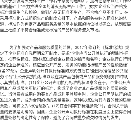
《关于加强消灭无标生产工作若干意见的通知》，提出在总结试点工作经
验的基础上“全力推进全国的消灭无标生产工作”，要求“企业应当严格按
标准组织生产和检验，做到产品无标准不生产，不合格产品不出厂”。在
采用标准化方式组织生产的制度安排下，产品和服务被纳入标准化的轨
道，标准作为判定产品和服务质量的基本依据的地位得以确立，从制度层
面上杜绝了不符合标准或无标准的产品和服务流入市场。
为了加强对产品和服务质量的监督，2017年修订的《标准化法》规
定了企业标准自我声明公开制度，要求“企业应当公开其执行的强制性标
准、推荐性标准、团体标准或者企业标准的编号和名称；企业执行自行制
定的企业标准的，还应当公开产品、服务的功能指标和产品的性能指标”
(第27条)。企业声明公开其执行标准的方式包括在“全国标准信息公共服
务平台”上公开其执行标准以及在其产品包装或产品和服务的说明书中明
示其执行标准。(11)企业公开声明执行标准的私法意义在于，企业公开声
明其产品或服务所执行的标准，构成了企业对其产品或服务的质量的承
诺。当消费者或用户购买其产品或利用其服务时，企业公开声明执行的标
准进入合同，成为合同的标的质量条款。这种以标准为其内容的标的质量
条款，可称之为“标准条款”。(12)在合同存在“标准条款”时，合同关于质
量的要求是明确的。因此，企业公开声明执行标准在制度层面上使得合同
质量条款的确定性有了保障，避免了合同质量条款欠缺情况的发生。