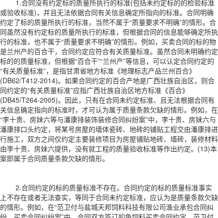
1.合同没有约定标的质量所执行的标准(包括未约定标的的检验标准
或验收标准)，并且无法依据合同有关信息确定所指向的标准。合同明确
约定了标的质量所执行的标准，当然不属于“质量要求不明确”的情形。合
同虽然没有约定标的质量所执行的标准，但根据合同的信息能够确定所执
行的标准，也不属于“质量要求不明确”的情形。例如，买卖合同的标的物
是兰州产的百合干，合同约定应符合有关质量标准。虽然合同未明确约定
标的的质量标准，但根据“百合干”“兰州产”等信息，可以认定合同约定的
“有关质量标准”，是指甘肃省地方标准《地理标志产品兰州百合》
(DB62/T412-2014)。如果合同约定的百合产地是广西壮族自治区，则合
同约定的“有关质量标准”应指广西壮族自治区地方标准《百合》
(DB45/T264-2005)。因此，只有在合同未约定标准、且无法根据合同有
关信息确定指向的标准时，才可认为属于质量条款欠缺的情形。例如，在
“李十贵、房妹六等与潘康排装饰装修合同纠纷案”中，李十贵、房妹六与
潘康排口头约定，将某号房屋的墙体瓷砖、地砖的铺贴工程交由潘康排进
行施工，双方之间仅约定主要装修项目为房屋铺贴地砖、墙砖，装修材料
由李十贵、房妹六提供，没有就工程的质量验收标准等作出约定。(13)本
案即属于合同质量条款欠缺的情形。
2.合同约定的标的质量标准不存在。合同约定的标的质量标准事实
上不存在或者无法查实，等同于合同未约定标准，应认为是质量条款欠缺
的情形。例如，在“范卫付与盐城天邦饲料科技有限公司渔业承包合同纠
纷、买卖合同纠纷案”中，合同双方签订的鱼饲料买卖合同约定，范卫付