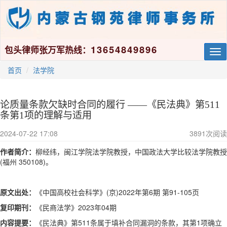
13654849896
包头律师张万军热线：
Tog
nav
首页
法学院
论质量条款欠缺时合同的履行 ——《民法典》第511
条第1项的理解与适用
2024-07-22 17:08
3891
次阅读
作者简介：
柳经纬，闽江学院法学院教授，中国政法大学比较法学院教授
(福州 350108)。
原文出处：
《中国高校社会科学》(京)2022年第6期 第91-105页
复印期刊：
《民商法学》
2023年04期
内容提要：
《民法典》第511条属于填补合同漏洞的条款，其第1项确立