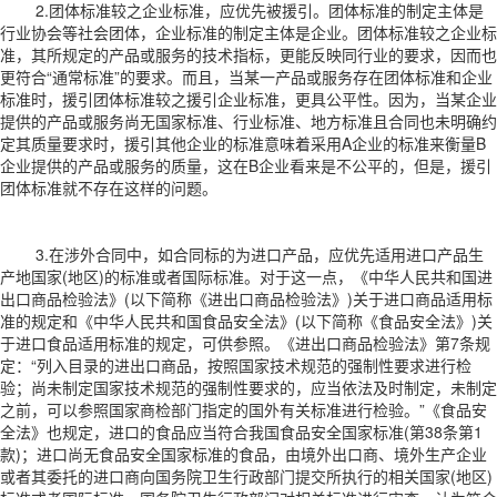
2.团体标准较之企业标准，应优先被援引。团体标准的制定主体是
行业协会等社会团体，企业标准的制定主体是企业。团体标准较之企业标
准，其所规定的产品或服务的技术指标，更能反映同行业的要求，因而也
更符合“通常标准”的要求。而且，当某一产品或服务存在团体标准和企业
标准时，援引团体标准较之援引企业标准，更具公平性。因为，当某企业
提供的产品或服务尚无国家标准、行业标准、地方标准且合同也未明确约
定其质量要求时，援引其他企业的标准意味着采用A企业的标准来衡量B
企业提供的产品或服务的质量，这在B企业看来是不公平的，但是，援引
团体标准就不存在这样的问题。
3.在涉外合同中，如合同标的为进口产品，应优先适用进口产品生
产地国家(地区)的标准或者国际标准。对于这一点，《中华人民共和国进
出口商品检验法》(以下简称《进出口商品检验法》)关于进口商品适用标
准的规定和《中华人民共和国食品安全法》(以下简称《食品安全法》)关
于进口食品适用标准的规定，可供参照。《进出口商品检验法》第7条规
定：“列入目录的进出口商品，按照国家技术规范的强制性要求进行检
验；尚未制定国家技术规范的强制性要求的，应当依法及时制定，未制定
之前，可以参照国家商检部门指定的国外有关标准进行检验。”《食品安
全法》也规定，进口的食品应当符合我国食品安全国家标准(第38条第1
款)；进口尚无食品安全国家标准的食品，由境外出口商、境外生产企业
或者其委托的进口商向国务院卫生行政部门提交所执行的相关国家(地区)