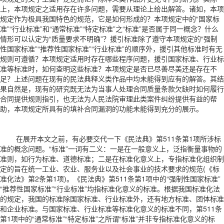
上，本项规定之适用存在许多问题，需要从理论上给出解答。诸如，本项
规定作为极具我国特色的规范，它是如何形成的？本项规定中的“国家标
准”“行业标准”和“通常标准”“特定标准”之“标准”是否属于同一概念？什么
情形可以认定为“质量要求不明确”？援引标准除了遵守本项规定的“强制
性国家标准”“推荐性国家标准”“行业标准”的顺序外，援引其他标准时有无
规则可遵循？本项规定适用时存在哪些程序问题，援引国家标准、行业标
准等标准时，如何查明这些标准？本项规定是否已尽善尽美还是存在不
足？上述问题在现有的民法典释义类作品中均未能得到应有的解答。其结
果自然是，现有的研究既无法为当事人处理合同质量条款欠缺时如何履行
合同提供规则指引，也无法为人民法院审理此类案件纠纷提供有益的帮
助，本项规定所具有的填补合同漏洞的功能未能得到充分的展示。
在展开本文之前，有必要交代一下《民法典》第511条第1项所涉标
准的概念问题。“标准”一词有二义：一是在一般意义上，泛指衡量事物的
准则，如行为标准、道德标准；二是在标准化意义上，专指标准化组织制
定的旨在统一工业、农业、服务业以及社会事业的技术要求的规范(《标
准化法》第2条第1项)。《民法典》第511条第1项中的“强制性国家标准”
“推荐性国家标准”“行业标准”均指标准化意义的标准。根据我国标准化法
的规定，我国的标准除国家标准、行业标准外，还有地方标准、团体标准
和企业标准。与国家标准、行业标准等标准化意义的标准不同，第511条
第1项中的“通常标准”“特定标准”之所谓“标准”并非专指标准化意义的标