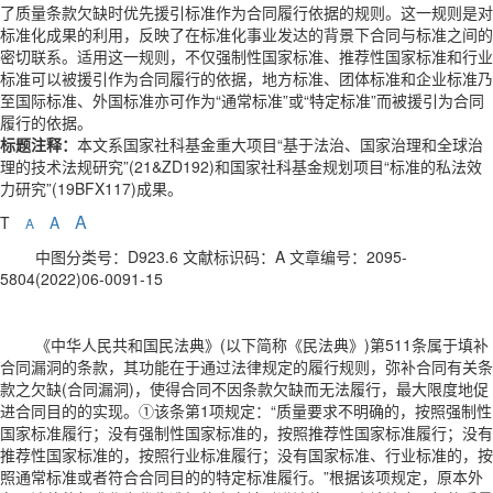
了质量条款欠缺时优先援引标准作为合同履行依据的规则。这一规则是对
标准化成果的利用，反映了在标准化事业发达的背景下合同与标准之间的
密切联系。适用这一规则，不仅强制性国家标准、推荐性国家标准和行业
标准可以被援引作为合同履行的依据，地方标准、团体标准和企业标准乃
至国际标准、外国标准亦可作为“通常标准”或“特定标准”而被援引为合同
履行的依据。
标题注释：
本文系国家社科基金重大项目“基于法治、国家治理和全球治
理的技术法规研究”(21&ZD192)和国家社科基金规划项目“标准的私法效
力研究”(19BFX117)成果。
A
T
A
A
中图分类号：D923.6 文献标识码：A 文章编号：2095-
5804(2022)06-0091-15
《中华人民共和国民法典》(以下简称《民法典》)第511条属于填补
合同漏洞的条款，其功能在于通过法律规定的履行规则，弥补合同有关条
款之欠缺(合同漏洞)，使得合同不因条款欠缺而无法履行，最大限度地促
进合同目的的实现。①该条第1项规定：“质量要求不明确的，按照强制性
国家标准履行；没有强制性国家标准的，按照推荐性国家标准履行；没有
推荐性国家标准的，按照行业标准履行；没有国家标准、行业标准的，按
照通常标准或者符合合同目的的特定标准履行。”根据该项规定，原本外