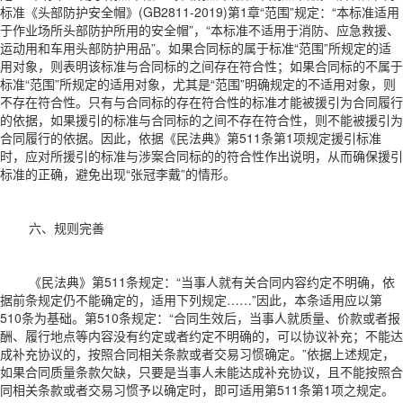
标准《头部防护安全帽》(GB2811-2019)第1章“范围”规定：“本标准适用
于作业场所头部防护所用的安全帽”，“本标准不适用于消防、应急救援、
运动用和车用头部防护用品”。如果合同标的属于标准“范围”所规定的适
用对象，则表明该标准与合同标的之间存在符合性；如果合同标的不属于
标准“范围”所规定的适用对象，尤其是“范围”明确规定的不适用对象，则
不存在符合性。只有与合同标的存在符合性的标准才能被援引为合同履行
的依据，如果援引的标准与合同标的之间不存在符合性，则不能被援引为
合同履行的依据。因此，依据《民法典》第511条第1项规定援引标准
时，应对所援引的标准与涉案合同标的的符合性作出说明，从而确保援引
标准的正确，避免出现“张冠李戴”的情形。
六、规则完善
《民法典》第511条规定：“当事人就有关合同内容约定不明确，依
据前条规定仍不能确定的，适用下列规定……”因此，本条适用应以第
510条为基础。第510条规定：“合同生效后，当事人就质量、价款或者报
酬、履行地点等内容没有约定或者约定不明确的，可以协议补充；不能达
成补充协议的，按照合同相关条款或者交易习惯确定。”依据上述规定，
如果合同质量条款欠缺，只要是当事人未能达成补充协议，且不能按照合
同相关条款或者交易习惯予以确定时，即可适用第511条第1项之规定。