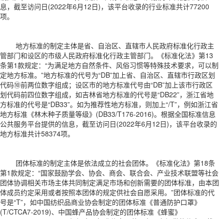
息，截至访问日(2022年6月12日)，该平台收录的行业标准共计77200
项。
地方标准的制定主体是省、自治区、直辖市人民政府标准化行政主
管部门和设区的市级人民政府标准化行政主管部门。《标准化法》第13
条第1款规定：“为满足地方自然条件、风俗习惯等特殊技术要求，可以制
定地方标准。”地方标准的代号为“DB”加上省、自治区、直辖市行政区划
代码⑩前两位数字组成；设区市的地方标准代号由“DB”加上该市行政区
划代码前四位数字组成，如吉林省地方标准的代号是“DB22”，浙江省地
方标准的代号是“DB33”。如为推荐性地方标准，则加上“/T”，例如浙江省
地方标准《林木种子质量等级》(DB33/T176-2016)。根据全国标准信息
公共服务平台提供的信息，截至访问日(2022年6月12日)，该平台收录的
地方标准共计58374项。
团体标准的制定主体是依法成立的社会团体。《标准化法》第18条
第1款规定：“国家鼓励学会、协会、商会、联合会、产业技术联盟等社会
团体协调相关市场主体共同制定满足市场和创新需要的团体标准，由本团
体成员约定采用或者按照本团体的规定供社会自愿采用。”团体标准的代
号是“T”，如中国纺织品商业协会制定的团体标准《普通防护口罩》
(T/CTCA7-2019)、中国蜂产品协会制定的团体标准《蜂蜜》