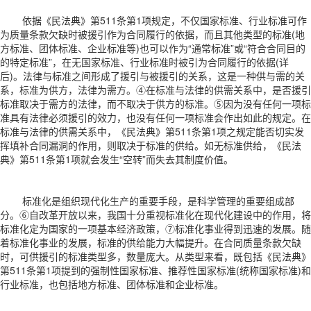
依据《民法典》第511条第1项规定，不仅国家标准、行业标准可作
为质量条款欠缺时被援引作为合同履行的依据，而且其他类型的标准(地
方标准、团体标准、企业标准等)也可以作为“通常标准”或“符合合同目的
的特定标准”，在无国家标准、行业标准时被引为合同履行的依据(详
后)。法律与标准之间形成了援引与被援引的关系，这是一种供与需的关
系，标准为供方，法律为需方。④在标准与法律的供需关系中，是否援引
标准取决于需方的法律，而不取决于供方的标准。⑤因为没有任何一项标
准具有法律必须援引的效力，也没有任何一项标准会作出如此的规定。在
标准与法律的供需关系中，《民法典》第511条第1项之规定能否切实发
挥填补合同漏洞的作用，则取决于标准的供给。如无标准供给，《民法
典》第511条第1项就会发生“空转”而失去其制度价值。
标准化是组织现代化生产的重要手段，是科学管理的重要组成部
分。⑥自改革开放以来，我国十分重视标准化在现代化建设中的作用，将
标准化定为国家的一项基本经济政策，⑦标准化事业得到迅速的发展。随
着标准化事业的发展，标准的供给能力大幅提升。在合同质量条款欠缺
时，可供援引的标准类型多，数量庞大。从类型来看，既包括《民法典》
第511条第1项提到的强制性国家标准、推荐性国家标准(统称国家标准)和
行业标准，也包括地方标准、团体标准和企业标准。