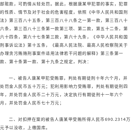
部赃款，可酌情从轻处罚。据此，根据唐某甲犯罪的事实，犯罪
的性质、情节及对于社会的危害程度，依照《中华人民共和国刑
法》第三百八十五条，第三百八十八条之一第一款，第三百八十
六条，第三百八十三条第一款第三项、第二款，第五十二条，第
六十四条，第六十七条第三款，第六十九条，《中华人民共和国
刑事诉讼法》第十五条，《最高人民法院、最高人民检察院关于
办理贪污贿赂刑事案件适用法律若干问题的解释》第三条第一
款、第十条第一款、第十九条之规定，判决：
一、被告人唐某甲犯受贿罪，判处有期徒刑十年六个月，并
处罚金人民币五十万元；犯利用影响力受贿罪，判处有期徒刑四
年，并处罚金人民币二十万元，决定执行有期徒刑十一年六个
月，并处罚金人民币七十万元；
二、对扣押在案的被告人唐某甲受贿所得人民币690.2314万
元予以没收，上缴国库。