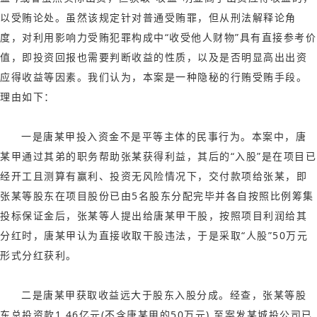
以受贿论处。虽然该规定针对普通受贿罪，但从刑法解释论角
度，对利用影响力受贿犯罪构成中“收受他人财物”具有直接参考价
值，即投资回报也需要判断收益的性质，以及是
否明显高出出资
应得收益等因素。我们认为，本案是一种隐秘的行贿受贿手段。
理由如下：
一是唐某甲投入资金不是平等主体的民事行为。本案中，唐
某甲通过其弟的职务帮助张某获得利益，其后的“入股”是在项目已
经开工且测算有赢利、投资无风险情况下，交付款项给张某，即
张某等股东在项目股份已由5名股东分配完毕并各自按照比例筹集
投标保证金后，张某等人提出给唐某甲干股，按照项目利润给其
分红时，唐某甲认为直接收取干股违法，于是采取“人股”50万元
形式分红获利。
二是唐某甲获取收益远大于股东入股分成。经查，张某等股
东总投资款1.46亿元(不含唐某甲的50万元),至案发某城投公司已