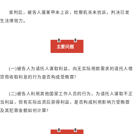
宣判后，被告人唐某甲未上诉，检察机关未抗诉。判决已发
生法律效力。
主要问题
(一)被告人为请托人谋取利益，向无实际用款需求的请托人借
贷而收取利息的行为是否构成受贿罪?
(二)被告人利用其他国家工作人员的行为，为请托人谋取不正
当利益，但有实际出资后获得利益，是否构成利用影响力受贿罪
及其犯罪金额如何计算?