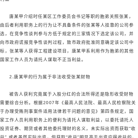
唐某甲介绍时任某区工作委员会书记等职的胞弟关照张某，
由后者利用职务上的行为让不具备条件的张某等人挂靠的公司参
选，在竞争性谈判参与方低于规定的三家情况下选定该公司，并
向市政府谎报竞争性谈判过程，致市政府批准同意确定该公司中
标，张某等人获得工程建设项目，唐某甲系利用作为胞弟的其他
国家工作人员为请托人谋取不正当利益。
2.唐某甲的行为属于非法收受张某财物
被告人获利究竟属于入股分红的合法所得还是隐形收受财物
需要综合分析。根据2007年《最高人民法院、最高人民检察院关
于办理受贿刑事案件适用法律若干问题的意见》第四条规定，国
家工作人员利用职务上的便利为请托人谋取利益，以委托请托人
投资证券、期货或者其他委托理财的名义，未实际出资而获取“收
益”,或者虽然实际出资，但获取“收益”明显高于出资应得收益的，