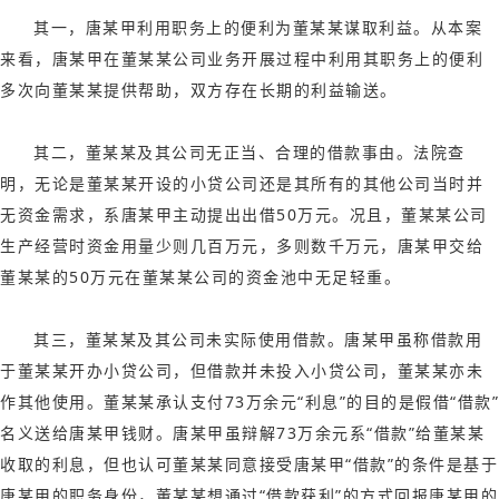
其一，唐某甲利用职务上的便利为董某某谋取利益。从本案
来看，唐某甲在董某某公司业务开展过程中利用其职务上的便利
多次向董某某提供帮助，双方存在长期的利益输送。
其二，董某某及其公司无正当、合理的借款事由。法院查
明，无论是董某某开设的小贷公司还是其所有的其他公司当时并
无资金需求，系唐某甲主动提出出借50万元。况且，董某某公司
生产经营时资金用量少则几百万元，多则数千万元，唐某甲交给
董某某的50万元在董某某公司的资金池中无足轻重。
其三，董某某及其公司未实际使用借款。唐某甲虽称借款用
于董某某开办小贷公司，但借款并未投入小贷公司，董某某亦未
作其他使用。董某某承认支付73万余元“利息”的目的是假借“借款”
名义送给唐某甲钱财。唐某甲虽辩解73万余元系“借款”给董某某
收取的利息，但也认可董某某同意接受唐某甲“借款”的条件是基于
唐某甲的职务身份，董某某想通过“借款获利”的方式回报唐某甲的