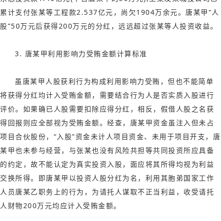
累计支付张某等工程款2.537亿元，尚欠1904万余元。唐某甲“人
股”50万元后获得200万元的分红，远远超过张某等人投资收益。
3. 唐某甲利用影响力受贿金额计算标准
虽唐某甲人股获利行为构成利用影响力受贿，但也不能简单
将获得分红均计入受贿金额，需要结合行为人是否实质入股进行
评价。如果确已人股需要扣除应得分红，相反，假借人股之名获
得回报则应全部视为受贿金额。经查，唐某甲资金虽注入但未占
项目合伙股份，“入股”资金未计人项目资金、未用于项目开支，唐
某甲也未参与经营，与张某也没有风险共担等共同投资所应具备
的约定，故不能认定为真实投资入股，面应将其所得均视为利益
交换所得。即唐某甲以投资人股分红为名，利用其胞弟国家工作
人员唐某乙职务上的行为，为请托人谋取不正当利益，收受请托
人财物200万元均应计入受贿金
额。