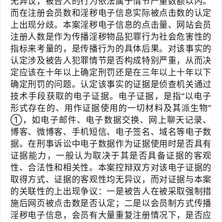
无异议，被告人的行为依法属于情节严重数额以内。
而在注册会员数和淫秽电子信息实际被点击数的认定
上出现分歧。本案淫秽电子信息的点击量、网站会员
注册人数是作为传播淫秽物品犯罪行为社会危害性的
指标来考量的，是传播行为的具体后果。对该事实的
认定涉及被告人犯罪情节是否构成特别严重，从而决
定应该在十年以上确定刑罚还是在三年以上十年以下
确定刑罚的问题。认定该事实的证据是侦查机关通过
技术手段获取的电子证据。电子证据，是指“以电子
形式存在的、用作证据使用的一切材料及其派生物”
①，如电子邮件、电子数据交换、网上聊天记录、
博客、微博客、手机短信、电子签名、域名等电子数
据。在刑事诉讼中电子数据作为证据使用时是否具有
证据能力，一般认为取决于其是否具备证据的客观
性、合法性和相关性。本案控辩双方对该电子证据的
取得方式、证据的客观性均无异议，而对证据与本案
的关联性的上出现争议：一是被告人在被采取强制措
施后网页被点击数是否认定；二是以会员制方式传播
淫秽电子信息，会员有大量重复注册情况下，是否应