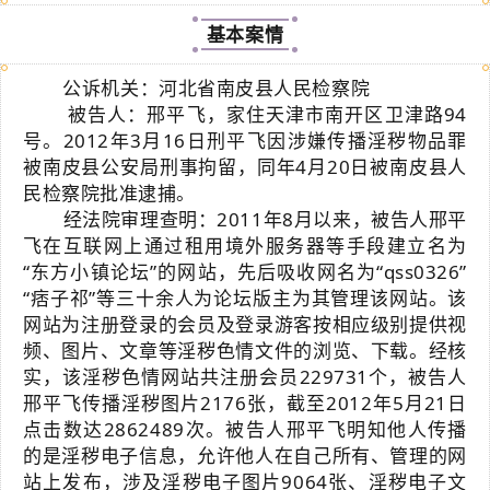
基本案情
公诉机关：河北省南皮县人民检察院
被告人：邢平飞，家住天津市南开区卫津路94
号。2012年3月16日刑平飞因涉嫌传播淫秽物品罪
被南皮县公安局刑事拘留，同年4月20日被南皮县人
民检察院批准逮捕。
经法院审理查明：2011年8月以来，被告人邢平
飞在互联网上通过租用境外服务器等手段建立名为
“东方小镇论坛”的网站，先后吸收网名为“qss0326”
“痞子祁”等三十余人为论坛版主为其管理该网站。该
网站为注册登录的会员及登录游客按相应级别提供视
频、图片、文章等淫秽色情文件的浏览、下载。经核
实，该淫秽色情网站共注册会员229731个，被告人
邢平飞传播淫秽图片2176张，截至2012年5月21日
点击数达2862489次。被告人邢平飞明知他人传播
的是淫秽电子信息，允许他人在自己所有、管理的网
站上发布，涉及淫秽电子图片9064张、淫秽电子文