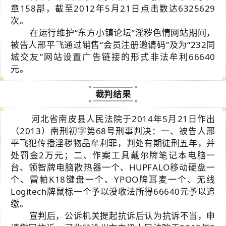
章158部，截至2012年5月21日点击数达6325629
次。
在运行维护“东方小镇论坛”淫秽色情网站期间，
被告人邢平飞通过销售“会员注册邀请码”及为“232同
城交友”网站设置广告链接的形式非法牟利66640
元。
裁判结果
河北省南皮县人民法院于2014年5月21日作出
（2013）南刑初字第68号刑事判决：一、被告人邢
平飞犯传播淫秽物品牟利罪，判处有期徒刑五年，并
处罚金2万元；二、作案工具戴尔牌笔记本电脑一
台、领智牌电脑散热器一个、HUPFALO移动硬盘一
个、雷帕K18键盘一个、YPOO牌耳麦一个、无线
Logitech牌鼠标一个予以没收法所得66640元予以追
缴。
宣判后，公诉机关提起抗诉后认为抗诉不当，申