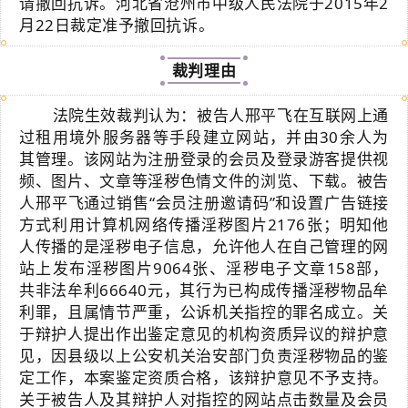
请撤回抗诉。河北省沧州市中级人民法院于2015年2
月22日裁定准予撤回抗诉。
裁判理由
法院生效裁判认为：被告人邢平飞在互联网上通
过租用境外服务器等手段建立网站，并由30余人为
其管理。该网站为注册登录的会员及登录游客提供视
频、图片、文章等淫秽色情文件的浏览、下载。被告
人邢平飞通过销售“会员注册邀请码”和设置广告链接
方式利用计算机网络传播淫秽图片2176张；明知他
人传播的是淫秽电子信息，允许他人在自己管理的网
站上发布淫秽图片9064张、淫秽电子文章158部，
共非法牟利66640元，其行为已构成传播淫秽物品牟
利罪，且属情节严重，公诉机关指控的罪名成立。关
于辩护人提出作出鉴定意见的机构资质异议的辩护意
见，因县级以上公安机关治安部门负责淫秽物品的鉴
定工作，本案鉴定资质合格，该辩护意见不予支持。
关于被告人及其辩护人对指控的网站点击数量及会员