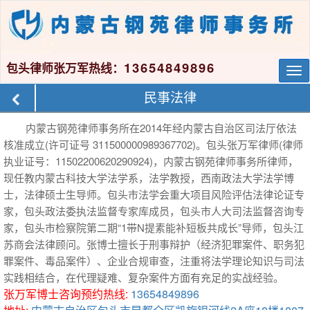
13654849896
包头律师张万军热线：
Tog
nav
民事法律
内蒙古钢苑律师事务所在2014年经内蒙古自治区司法厅依法
核准成立(许可证号 311500000989367702)。包头张万军律师(律师
执业证号：11502200620290924)，内蒙古钢苑律师事务所律师，
现任教内蒙古科技大学法学系，法学教授，西南政法大学法学博
士，法律硕士生导师。包头市法学会重大项目风险评估法律论证专
家，包头政法委执法监督专家库成员，包头市人大司法监督咨询专
家，包头市检察院第二期“1带N提素能补短板共成长”导师，包头江
苏商会法律顾问。张博士擅长于刑事辩护（经济犯罪案件、职务犯
罪案件、毒品案件）、企业合规审查，注重将法学理论知识与司法
实践相结合，在代理疑难、复杂案件方面有充足的实战经验。
张万军博士咨询预约热线:
13654849896