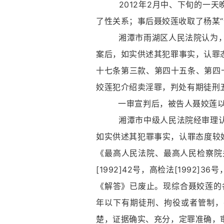
2012年2月中、下旬的一天晚
了性关系；事后聂姣莲收取了杨某“介
湘潭市雨湖区人民法院认为，被
案后，如实供述其犯罪事实，认罪
十七条第三款、第四十五条、第四十
姣莲犯介绍卖淫罪，判处有期徒刑
一审宣判后，被告人聂姣莲以原
湘潭市中级人民法院经审理认为
如实供述其犯罪事实，认罪态度较
《最高人民法院、最高人民检察院
[1992]42号，高检法[1992
《解答》已废止。现综合聂姣莲的
年以下有期徒刑、拘役或者管制，
楚，证据确实、充分，定罪准确，