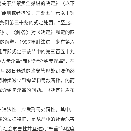
《关于严禁卖淫嫖娼的决定》（以下
期徒刑或者拘役，并处五千元以下罚
条例第三十条的规定处罚。”至此，
解答》。《解答》对《决定》规定的四
解释。1997年刑法进一步在第六
淫罪即规定于该节中的第三百五十九
人卖淫罪”简化为“介绍卖淫罪”，在
月28日通过的治安管理处罚法仍然
罚种类减少到拘留和罚款两种。简而
成介绍卖淫罪的问题。《决定》发布
违法性、应受刑罚处罚性。其中，
罪的法律特征，是从严重的社会危害
社会危害性并且达到“严重”的程度