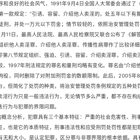
和良好的社会风气，1991年9月4日全国人大常委会通过了
第一款规定：“引诱、容留、介绍他人卖淫的，处五年以下有
徒刑，并处一万元以下罚金；情节较轻的，依照治安管理处罚
12月11日，最高人民法院、最高人民检察院又联合公布了《
组织他人卖淫罪、介绍他人卖淫罪、传播性病罪作了比较详细的
即第八节规定组织、强迫、引诱、容留、介绍卖淫罪，介绍卖
，1997年刑法规定的罪名和量刑均略有变化。罪名由“介绍他
役，同时删除了对附加刑罚金的数额限制。此后，2005年8
为，但简化了处罚的种类，将治安管理处罚条例规定的五种处
卖淫行为只是一般违法行为，无论情节多么严重，都不存在构
法行为与犯罪的界限问题。
念分析，犯罪具有三个基本特征：严重的社会危害性、刑事
征，也是它的本质特征，刑事违法性和应受刑罚处罚性都是犯
有无和大小，是认定犯罪，区分罪与非罪界限的根本依据。具有