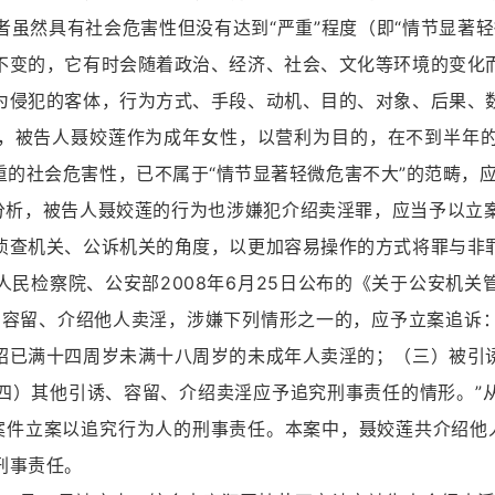
虽然具有社会危害性但没有达到“严重”程度（即“情节显著轻
不变的，它有时会随着政治、经济、社会、文化等环境的变化
为侵犯的客体，行为方式、手段、动机、目的、对象、后果、
，被告人聂姣莲作为成年女性，以营利为目的，在不到半年
重的社会危害性，已不属于“情节显著轻微危害不大”的范畴，
，被告人聂姣莲的行为也涉嫌犯介绍卖淫罪，应当予以立案
侦查机关、公诉机关的角度，以更加容易操作的方式将罪与非
民检察院、公安部2008年6月25日公布的《关于公安机关
、容留、介绍他人卖淫，涉嫌下列情形之一的，应予立案追诉
绍已满十四周岁未满十八周岁的未成年人卖淫的；（三）被引
四）其他引诱、容留、介绍卖淫应予追究刑事责任的情形。”
案件立案以追究行为人的刑事责任。本案中，聂姣莲共介绍他
刑事责任。