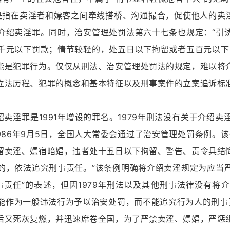
在卖淫者和嫖客之间牵线搭桥、沟通撮合，促使他人的卖淫
介绍卖淫罪。同时，治安管理处罚法第六十七条也规定：“引
千元以下罚款；情节较轻的，处五日以下拘留或者五百元以下
能是犯罪行为。仅仅从刑法、治安管理处罚法的规定，难以将
立法历程、犯罪的概念和基本特征以及刑事案件的立案追诉标
罪是1991年增设的罪名。1979年刑法没有关于介绍卖
86年9月5日，全国人大常委会通过了治安管理处罚条例。该
留卖淫、嫖宿暗娼，违者处十五日以下拘留、警告、责令具结
的，依法追究刑事责任。”该条例明确将介绍卖淫规定为应当
事责任”的表述，但因1979年刑法以及其他刑事法律没有将
能作为一般违法行为予以治安处罚，而不能追究行为人的刑事责
后又死灰复燃，并迅速席卷全国，为了严禁卖淫、嫖娼，严惩