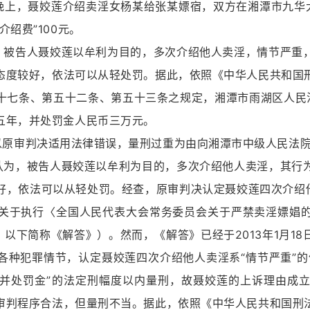
上，聂姣莲介绍卖淫女杨某给张某嫖宿，双方在湘潭市九华大兴
绍费”100元。
告人聂姣莲以牟利为目的，多次介绍他人卖淫，情节严重，
态度较好，依法可以从轻处罚。据此，依照《中华人民共和国
七条、第五十二条、第五十三条之规定，湘潭市雨湖区人民法院
五年，并处罚金人民币三万元。
审判决适用法律错误，量刑过重为由向湘潭市中级人民法院
，被告人聂姣莲以牟利为目的，多次介绍他人卖淫，其行为
好，依法可以从轻处罚。经查，原审判决认定聂姣莲四次介绍他
关于执行〈全国人民代表大会常务委员会关于严禁卖淫嫖娼
]36号，以下简称《解答》）。然而，《解答》已经于2013年1
各种犯罪情节，认定聂姣莲四次介绍他人卖淫系“情节严重”的
并处罚金”的法定刑幅度以内量刑，故聂姣莲的上诉理由成
审判程序合法，但量刑不当。据此，依照《中华人民共和国刑