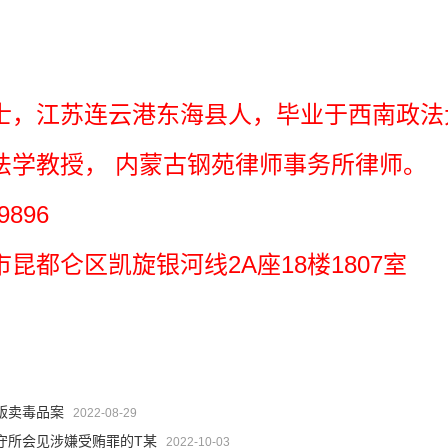
士，江苏连云港东海县人，毕业于西南政法
法学教授， 内蒙古钢苑律师事务所律师。
9896
昆都仑区凯旋银河线2A座18楼1807室
贩卖毒品案
2022-08-29
守所会见涉嫌受贿罪的T某
2022-10-03