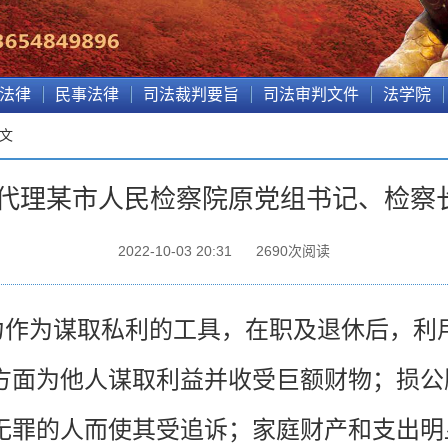
法律
民事法律
司法裁判要旨
司法审判文件
法学院
正文
代理某市人民检察院原党组书记、检察
2022-10-03 20:31
2690
次阅读
力作为谋取私利的工具，在职及退休后，利
方面为他人谋取利益并收受巨额财物；损公
无罪的人而使其受追诉；家庭财产和支出明