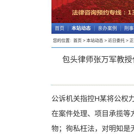
首页
本站动态
亲办案例
刑事
您的位置:
首页
>
本站动态
>
近日委托
> 
包头律师张万军教授
公诉机关指控H某将公权
在案件处理、项目承揽等
物；徇私枉法，对明知是