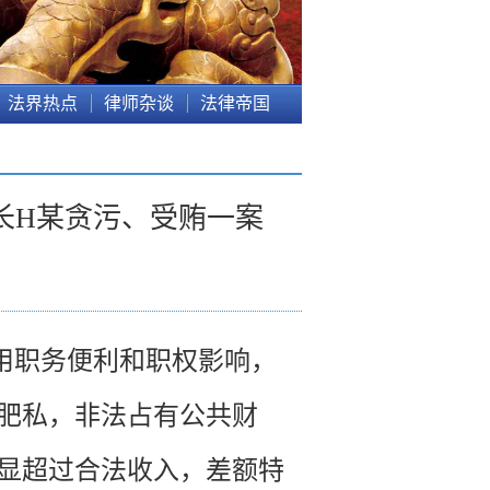
法界热点
律师杂谈
法律帝国
长H某贪污、受贿一案
用职务便利和职权影响，
肥私，非法占有公共财
显超过合法收入，差额特