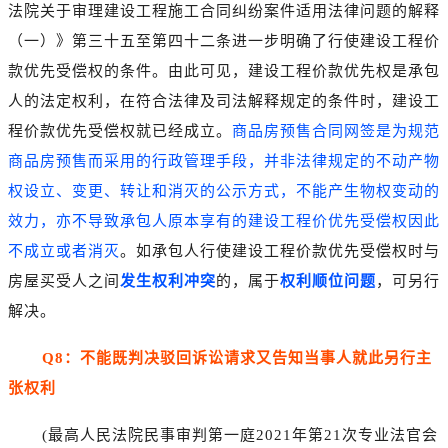
法院关于审理建设工程施工合同纠纷案件适用法律问题的解释
（一）》第三十五至第四十二条进一步明确了行使建设工程价
款优先受偿权的条件。由此可见，建设工程价款优先权是承包
人的法定权利，在符合法律及司法解释规定的条件时，建设工
程价款优先受偿权就已经成立。
商品房预售合同网签是为规范
商品房预售而采用的行政管理手段，并非法律规定的不动产物
权设立、变更、转让和消灭的公示方式，不能产生物权变动的
效力，亦不导致承包人原本享有的建设工程价优先受偿权因此
不成立或者消灭
。如承包人行使建设工程价款优先受偿权时与
房屋买受人之间
发生权利冲突
的，属于
权利顺位问题
，可另行
解决。
Q8：不能既判决驳回诉讼请求又告知当事人就此另行主
张权利
(最高人民法院民事审判第一庭2021年第21次专业法官会