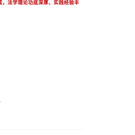
成
，
法学
理论功底深厚、实践经验丰
7