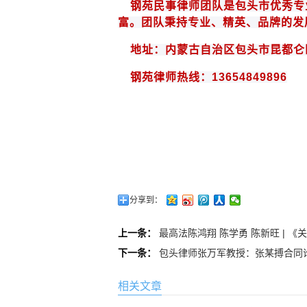
钢苑民
事律师团队是
包头
市优秀专
富。团队秉持专业、精英、品牌的发
地址：内蒙古自治区包头市昆都仑
钢苑律师热线：
13654849896
分享到：
上一条：
最高法陈鸿翔 陈学勇 陈新旺 |
下一条：
包头律师张万军教授：张某搏合同
相关文章