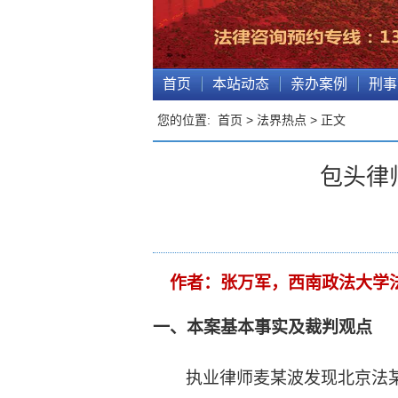
首页
本站动态
亲办案例
刑事
您的位置:
首页
>
法界热点
> 正文
包头律
作者
：张万军，西南政法大学
一、本案基本事实及裁判观点
执业律师麦某波发现北京法