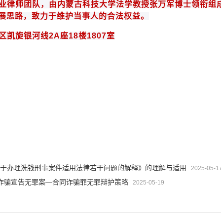
业律师团队，由内蒙古科技大学法学教授
张万军博士领衔组
展思路，致力于维护当事人的合法权益。
区凯旋银河线
2A
座
18
楼
1807
室
 《关于办理洗钱刑事案件适用法律若干问题的解释》的理解与适用
2025-05-1
诈骗宣告无罪案—合同诈骗罪无罪辩护策略
2025-05-19