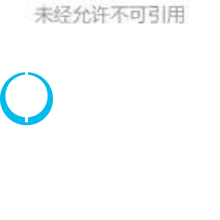
根据《最高人民法院、最高人民检察院关于办理非法采矿、破
坏性采矿刑事案件适用法律若干问题的解释》（法释[2016]25号）第
十五条的规定，结合我省经济发展和生态资源保护状况，现确定我
省执行非法采矿、破坏性采矿罪具体数额标准如下:
一、开采的矿产品价值或者造成矿产资源破坏的价值在十万元