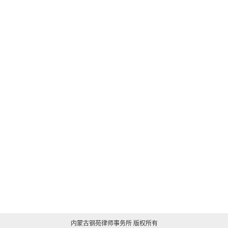
以上的；在国家规划矿区、对国民经济具有重要价值的矿区采矿，
开采国家规定实行保护性开采的特定矿种，或者在禁采区、禁采期
内采矿，开采的矿产品价值或者造成矿产资源破坏的价值在五万元
以上的，应当认定为刑法第三百四十三条第一款规定的“情节严重”；
二、造成矿产资源破坏的价值在五十万元以上的，或者造成国
家规划矿区、对国民经济具有重要价值的矿区和国家规定实行保护
性开采的特定矿种资源破坏的价值在二十五万元以上
的，应当认定为刑法第三百四十三条第二款规定的“造成矿产资源严
重破坏”。
本通知自下发之日起执行
江西省高级人民法院办公室
2018年8月14日
内蒙古钢苑律师事务所 版权所有