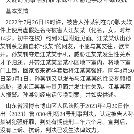
关键词
刑事
强奸罪
未成年人
胁迫手段
不敢反抗
基本案情
2022年7月26日19时许，被告人孙某钊在QQ聊天软
件上使用虚假姓名将被害人江某某（化名，女，时年
14岁，初中在校）约到公园附近见面。江某某认出孙
某钊系之前自称“张某”的网友，不愿与其交往，欲离
开。孙某钊夺走江某某手机，威胁江某某发生性关系
才予归还，并带江某某至某小区地下室内，将地下室
门上锁，回家取来避孕套后将江某某强奸。同年8月30
日至9月1日，孙某钊又以发布与江某某的性交视频相
威胁，要求江某某与其见面并发生性关系。江某某家
人报警。孙某钊经电话传唤到案，并如实供述。
山东省淄博市博山区人民法院于
2023年4月20日作
出（2023）鲁 0304刑初24号刑事判决，认定被告人孙
某钊犯强奸罪，判处有期徒刑三年六个月。宣判后，
没有上诉、抗诉，判决已发生法律效力。