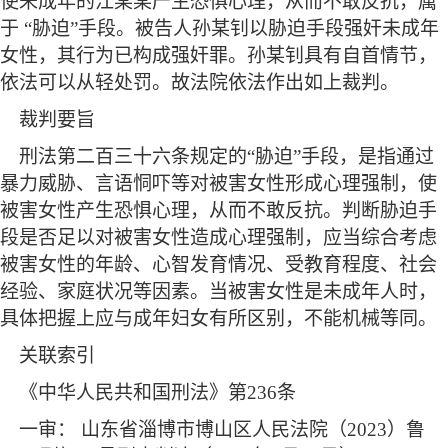
使未成年的江某某产生恐惧心理，从而不敢反抗，属
于 “胁迫”手段。被告人孙某钊以胁迫手段强奸未成年
女性，其行为已构成强奸罪。孙某钊具有自首情节，
依法可以从轻处罚。故法院依法作出如上裁判。
裁判要旨
刑法第二百三十六条规定的
“胁迫”手段，是指通过
暴力威胁、言语恫吓等对被害女性形成心理强制，使
被害女性产生恐惧心理，从而不敢反抗。判断胁迫手
段是否足以对被害女性造成心理强制，应当综合考虑
被害女性的年龄、心智发育情况、受教育程度、社会
经验、家庭状况等因素。当被害女性是未成年人时，
具体把握上应与成年妇女有所区别，不能机械等同。
关联索引
《中华人民共和国刑法》第
236条
一审：
山东省淄博市博山区人民法院（
2023）鲁