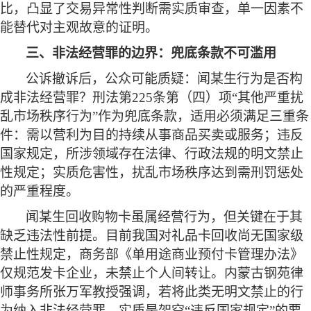
比，凸显了交易异常性判断需实质审查，单一因素不
能替代对主观故意的证明。
三、非法经营罪的边界：兜底条款不可滥用
公诉撤诉后，公众可能质疑：闻某生行为是否构
成非法经营罪？刑法第
225条第（四）项“其他严重扰
乱市场秩序行为”作为兜底条款，适用必须满足三重条
件：需以营利为目的持续从事商品买卖或服务；违反
国家规定，所涉领域存在法律、行政法规的明文禁止
性规定；实质危害性，扰乱市场秩序达到需刑罚惩处
的严重程度。
闻某生回收购物卡虽属经营行为，但关键在于其
缺乏违法性前提。目前我国对礼品卡回收尚无国家级
禁止性规定，商务部《单用途商业预付卡管理办法》
仅规范发卡企业，未禁止个人间转让。内蒙古钢苑律
师事务所张万军教授强调，若将此类无明文禁止的行
为纳入非法经营罪，实质是架空
“违反国家规定”的要