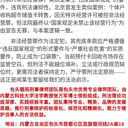
件，违背刑法谦抑性。北京曾发生类似案例：个体户
收购超市储值卡转售，因无特许经营许可被控非法经
营罪，但法院最终以“国家规定未禁止该经营行为”为
由宣告无罪，与本案逻辑一致。
非法经营罪作为法定犯，其兜底条款应严格遵循
“违反国家规定”的形式要件与“严重社会危害”的实质
要件，防止成为“口袋罪”。当前预付卡回收市场存在
监管空白，但刑法不能越位填补。立法或行政规范缺
位时，更需司法者保持定力，严守罪刑法定原则——
这正是闻某生案留给我们的法治启示。
包头钢苑
刑事律师团队是
包头
市优秀专业律师团队，由
内蒙古科技大学法学教授
张万军博士领衔组成
，
刑法
理论功
底深厚、实践经验丰富。团队秉持专业、精英、品牌的发展
思路，推行刑事辩护的标准化、规范化和
精细化
，致力于维
护当事人的合法权益。
地址：内蒙古自治区包头市昆都仑区凯旋银河线
2A
座
18