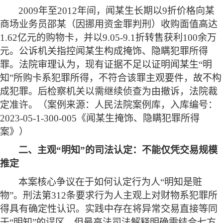
2009年至2012年间，闻某生长期以9折价格向某
商场业务员邵某（因挪用资金罪判刑）收购面值高达
1.62亿元的购物卡，并以9.05-9.1折转售获利100余万
元。公诉机关指控闻某生构成掩饰、隐瞒犯罪所得
罪。法院审理认为，现有证据不足以证明闻某生“明
知”所购卡系犯罪所得，不符合该罪主观要件，故不构
成犯罪。后检察机关以需继续侦查为由撤诉，法院裁
定准许。（案例来源：人民法院案例库，入库编号：
2023-05-1-300-005《闻某生掩饰、隐瞒犯罪所得
案》）
二、主观
“明知”的司法认定：不能仅凭交易规模
推定
本案核心争议在于如何认定行为人
“明知是赃
物”。刑法第312条要求行为人主观上对财物系犯罪所
得具有确定性认识。实践中存在将异常交易直接等同
于“明知”的误区，但最高法司法解释明确需结合七方