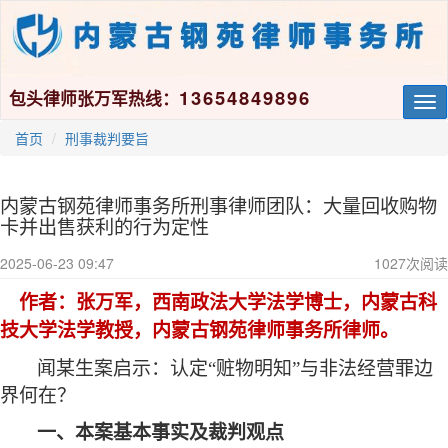
13654849896
包头律师张万军热线：
Tog
nav
首页
刑事裁判要旨
内蒙古钢苑律师事务所刑事律师团队：大量回收购物
卡并出售获利的行为定性
2025-06-23 09:47
1027
次阅读
作者
：张万军，西南政法大学法学博士，内蒙古科
技大学法学教授，内蒙古钢苑律师事务所律师。
闻某生案启示：认定
“赃物明知”与非法经营罪边
界何在？
一、本案基本事实及裁判观点