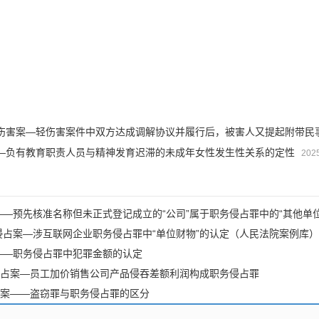
伤害案—轻伤害案件中双方达成调解协议并履行后，被害人又提起附带民
—负有教育职责人员与精神发育迟滞的未成年女性发生性关系的定性
202
——预先核准名称但未正式登记成立的“公司”属于职务侵占罪中的“其他单位
侵占案—涉互联网企业职务侵占罪中“单位财物”的认定（人民法院案例库）
——职务侵占罪中犯罪金额的认定
占案—员工加价销售公司产品侵吞差额利润构成职务侵占罪
案——盗窃罪与职务侵占罪的区分