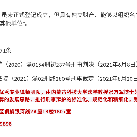
”，虽未正式登记成立，但具有独立财产、能够以组织
其他单位”。
条
71
院（
）渝
刑初
号刑事判决（
年
月
日
2020
0154
237
2021
6
8
法院（
）渝
刑终
号刑事裁定（
年
月
2021
02
280
2021
8
20
优秀专业律师团队，由内蒙古科技大学法学教授
张万军博士
牌的发展思路，推行刑事辩护的标准化、规范化和
精细化
，
区凯旋银河线
2A
座
18
楼
1807
室
9896