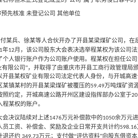
称预先核准
未登记公司
其他单位
与付某兵、徐某等人合伙开办了开县某梁煤矿公司，在
年
月，该公司股东大会表决选举程某权为该公司法
1
12
了个人银行账户作为公司账户使用。程某权在担任公司
业有限公司”，并取得了由重庆市开县工商行政管理局
以开县某权矿业有限公司法定代表人身份，与开城高速
区某镇某村的开县某梁煤矿被覆压的
万吨煤矿资
59.49
按照约定，开城高速公路开州区建设指挥部办公室于
20
入程某权的账户。
大会决议陆续对上述
万元补偿款中的
余万元
1476
1050
人员工资、补偿金、奖励及企业日常开支共计约
598.16
计退还约
万元；支付做“评估资料”向股东借资
349.73