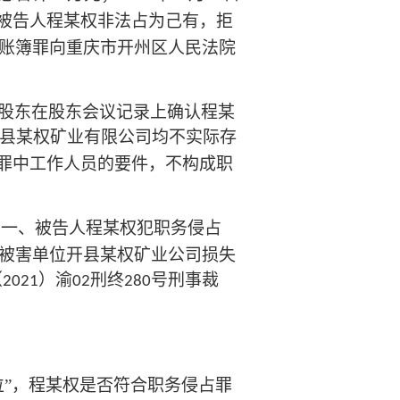
被告人程某权非法占为己有，拒
账簿罪向重庆市开州区人民法院
股东在股东会议记录上确认程某
县某权矿业有限公司均不实际存
占罪中工作人员的要件，不构成职
：一、被告人程某权犯职务侵占
被害单位开县某权矿业公司损失
（
）渝
刑终
号刑事裁
2021
02
280
位”，程某权是否符合职务侵占罪