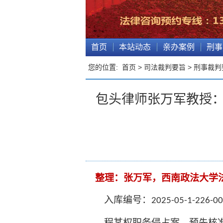
首页
本站动态
亲办案例
刑事
您的位置:
首页
>
司法裁判要旨
>
刑事裁判
包头律师张万军教授：
整理
：张万军，西南政法大学
入库编号：
2025-05-1-226-0
程某权职务侵占案
—预先核