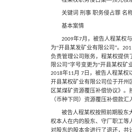
关键词
刑事
职务侵占罪
名
基本案情
年
月，被告人程某权
2009
7
为“开县某发矿业有限公司”。
201
负责管理公司账务，程某权提供
限公司”字号变更为“开县某权矿
年
月
日，被告人程某权
2018
11
7
开县某权矿业有限公司位于开州
区某煤矿资源覆压补偿协议》。
（币种下同）资源覆压补偿款汇
被告人程某权按照前期股东
权本人在内的股东、守厂职工等
对股东的股本金进行了退还，共