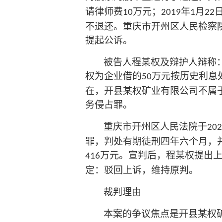
请律师费
万元；
年
月
10
2019
1
22
不退还。重庆市开州区人民检察
提起公诉。
被告人程某权及辩护人辩称
权为企业借的
万元按历史利息
50
在，开县某权矿业有限公司不属
务侵占罪。
重庆市开州区人民法院于
202
罪，判处有期徒刑四年六个月，
万元。宣判后，程某权提出
416
定：驳回上诉，维持原判。
裁判理由
本案的争议焦点是开县某权