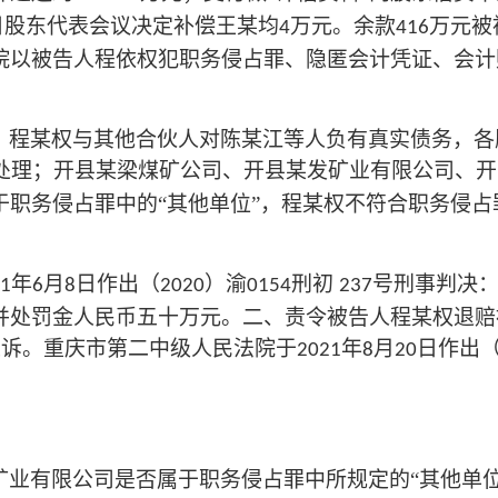
日股东代表会议决定补偿王某均
万元。余款
万元被
4
416
院以被告人程依权犯职务侵占罪、隐匿会计凭证、会计
：程某权与其他合伙人对陈某江等人负有真实债务，各
处理；开县某梁煤矿公司、开县某发矿业有限公司、开
于职务侵占罪中的“其他单位”，程某权不符合职务侵
年
月
日作出（
）渝
刑初
号刑事判决
1
6
8
2020
0154
237
并处罚金人民币五十万元。二、责令被告人程某权退赔
上诉。重庆市第二中级人民法院于
年
月
日作出
2021
8
20
矿业有限公司是否属于职务侵占罪中所规定的
“其他单