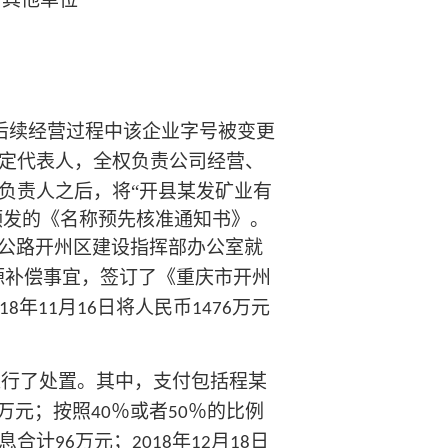
后续经营过程中该企业字号被变更
定代表人，全权负责公司经营、
负责人之后，将“开县某发矿业有
颁发的《名称预先核准通知书》。
公路开州区建设指挥部办公室就
源补偿事宜，签订了《重庆市开州
年
月
日将人民币
万元
18
11
16
1476
进行了处置。其中，支付包括程某
万元；按照
％或者
％的比例
40
50
本息合计
万元；
年
月
日
96
2018
12
18