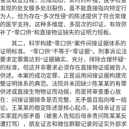
警及取证过程，形成动态、实时的补强；医学检查
发现的处女膜多处旧裂伤，虽不能直接指向特定行
为人，但为存在“多次性侵”的陈述提供了符合常理
的医学支持。这种多维度、多层次的印证，有效弥
补了“零口供”和直接物证缺失的证明力短板。
其二，科学构建
“零口供”案件间接证据体系的
证明标准。 “零口供”不等于“零证据”。刑事诉讼法
要求定罪需达到“证据确实、充分，排除合理怀疑”
的标准，但这并非要求必须存在直接物证或被告人
供述。本案的成功定罪，正是运用间接证据构建完
整证明体系的典范。法院并未因缺少陈某某的有罪
供述或直接生物物证而动摇，而是将审查重心放
在：间接证据链条是否完整、无矛盾且指向唯一结
论。王某某的稳定陈述是核心起点，其母亲证言证
实家庭内部矛盾（被害人告知后母亲责问陈某某反
遭打骂），朋友证言和微信群聊记录则证实外部求