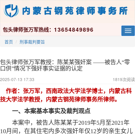
13654849896
包头律师张万军热线：
Tog
nav
首页
刑事裁判要旨
包头律师张万军教授：陈某某强奸案 ——被告人“零
口供”情况下强奸事实证据的认定
2025-07-13 17:33
1819
次阅读
作者
：张万军，西南政法大学法学博士，内蒙古科
技大学法学教授，内蒙古钢苑律师事务所律师。
一、本案基本事实及裁判观点
本案中，被告人陈某某于
2019年5月至2021年
10月间，在其住宅内多次强奸年仅12岁的亲生女儿