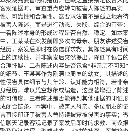
本案裁判要旨明确指出，在缺乏直接锁定被告人的
客观证据时，审查重点应转向被害人陈述的真实
性、可靠性和合理性。这要求法官不是孤立地看待
被害人陈述，而是进行动态、关联、综合的审查：
一看陈述本身的形成过程是否自然、稳定。如本案
中，王某某在案发前即多次向母亲、朋友讲述受害
经历，案发后即时在微信群求救，其陈述具有时间
上的连续性，并非案发后突然提出，降低了诬告的
合理怀疑。二看陈述内容是否包含“非亲历不可知”
的细节。王某某作为刚满12周岁的幼女，其描述的
性侵害具体细节与其年龄、认知能力相符，若非亲
身经历，难以凭空想象或编造，这显著增强了陈述
的可信度。三看陈述是否能得到其他证据的印证形
成闭合链条。本案中，被害人母亲、多位朋友的证
言直接印证了被害人曾持续披露被侵害的事实；微
信聊天记录客观记录了案发后即时的求救、商议报