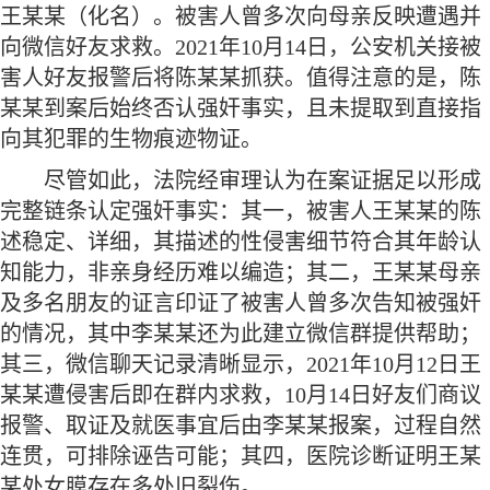
王某某（化名）。被害人曾多次向母亲反映遭遇并
向微信好友求救。2021年10月14日，公安机关接被
害人好友报警后将陈某某抓获。值得注意的是，陈
某某到案后始终否认强奸事实，且未提取到直接指
向其犯罪的生物痕迹物证。
尽管如此，法院经审理认为在案证据足以形成
完整链条认定强奸事实：其一，被害人王某某的陈
述稳定、详细，其描述的性侵害细节符合其年龄认
知能力，非亲身经历难以编造；其二，王某某母亲
及多名朋友的证言印证了被害人曾多次告知被强奸
的情况，其中李某某还为此建立微信群提供帮助；
其三，微信聊天记录清晰显示，
2021年10月12日王
某某遭侵害后即在群内求救，10月14日好友们商议
报警、取证及就医事宜后由李某某报案，过程自然
连贯，可排除诬告可能；其四，医院诊断证明王某
某处女膜存在多处旧裂伤。