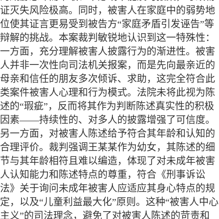
证灭失风险极高。同时，被害人在家庭中的弱势地
位使其证言更易受到被告方“家庭矛盾引发诬告”等
辩解的挑战。本案裁判敏锐地认识到这一特殊性：
一方面，充分理解被害人披露行为的渐进性。被害
人并非一次性向司法机关报案，而是先向最亲近的
母亲和信任的朋友多次倾诉、求助，这完全符合此
类案件被害人心理和行为模式。法院未将此视为陈
述的“瑕疵”，反而将其作为判断陈述真实性的积极
因素——持续性的、对多人的披露增强了可信度。
另一方面，对被害人陈述给予符合其年龄和认知的
合理评价。裁判强调王某某作为幼女，其陈述的细
节与其年龄相符且难以编造，体现了对未成年被害
人认知能力和陈述特点的尊重，符合《刑事诉讼
法》关于询问未成年被害人应适应其身心特点的规
定，以及“儿童利益最大化”原则。这种“被害人中心
主义”的司法理念，避免了对被害人陈述的苛责和