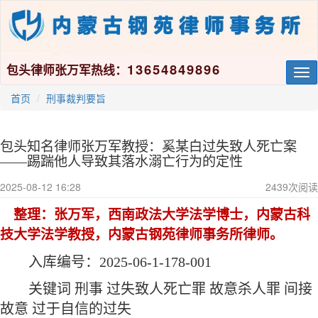
13654849896
包头律师张万军热线：
Tog
nav
首页
刑事裁判要旨
包头知名律师张万军教授：奚某白过失致人死亡案
——踢踹他人导致其落水溺亡行为的定性
2025-08-12 16:28
2439
次阅读
整理
：张万军，西南政法大学法学博士，内蒙古科
技大学法学教授，内蒙古钢苑律师事务所律师。
入库编号：
2025-06-1-178-001
关键词
刑事
过失致人死亡罪
故意杀人罪
间接
故意
过于自信的过失