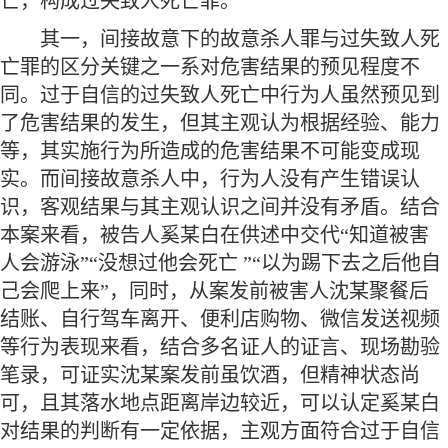
亡，构成过失致人死亡罪。
其一，间接故意下的故意杀人罪与过失致人死
亡罪的区分关键之一系对危害结果的预见程度不
同。过于自信的过失致人死亡中行为人虽然预见到
了危害结果的发生，但其主观认为根据经验、能力
等，其实施行为所造成的危害结果不可能变成现
实。而间接故意杀人中，行为人没有产生错误认
识，客观结果与其主观认识之间并没有矛盾。结合
本案来看，被告人奚某白在供述中交代
“知道被害
人会游泳”“没想过他会死亡 ”“以为踢下去之后他自
己会爬上来”，同时，从案发前被害人沈某聚餐后
结账、自行驾车离开、便利店购物、微信发送视频
等行为表现来看，结合多名证人的证言、现场勘验
笔录，可证实沈某案发前虽饮酒，但精神状态尚
可，且其落水地点距离岸边较近，可以认定奚某白
对结果的判断有一定依据，主观方面符合过于自信