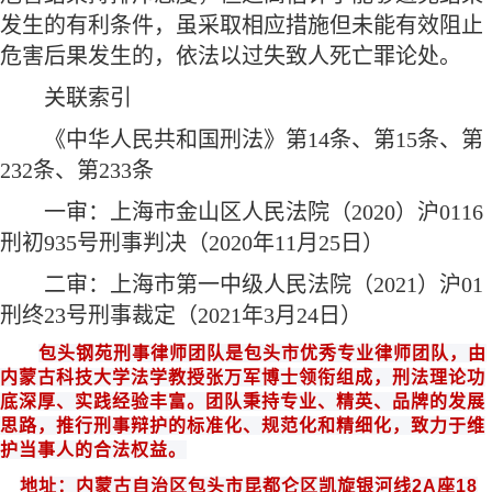
发生的有利条件，虽采取相应措施但未能有效阻止
危害后果发生的，依法以过失致人死亡罪论处。
关联索引
《中华人民共和国刑法》第
14条、第15条、第
232条、第233条
一审：上海市金山区人民法院（
2020）沪0116
刑初935号刑事判决（2020年11月25日）
二审：上海市第一中级人民法院（
2021）沪01
刑终23号刑事裁定（2021年3月24日）
包头钢苑
刑事律师团队是
包头
市优秀专业律师团队，由
内蒙古科技大学法学教授
张万军博士领衔组成
，
刑法
理论功
底深厚、实践经验丰富。团队秉持专业、精英、品牌的发展
思路，推行刑事辩护的标准化、规范化和
精细化
，致力于维
护当事人的合法权益。
地址：内蒙古自治区包头市昆都仑区凯旋银河线
2A
座
18