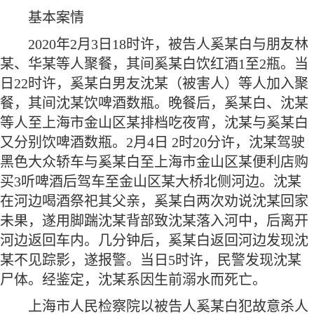
基本案情
2020年2月3日18时许，被告人奚某白与朋友林
某、华某等人聚餐，其间奚某白饮红酒1至2瓶。当
日22时许，奚某白男友沈某（被害人）等人加入聚
餐，其间沈某饮啤酒数瓶。晚餐后，奚某白、沈某
等人至上海市金山区某排档吃夜宵，沈某与奚某白
又分别饮啤酒数瓶。2月4日 2时20分许，沈某驾驶
黑色大众轿车与奚某白至上海市金山区某便利店购
买3听啤酒后驾车至金山区某大桥北侧河边。沈某
在河边喝酒祭祀其父亲，奚某白两次劝说沈某回家
未果，遂用脚踹沈某背部致沈某落入河中，后离开
河边返回车内。几分钟后，奚某白返回河边发现沈
某不见踪影，遂报警。当日5时许，民警发现沈某
尸体。经鉴定，沈某系因生前溺水而死亡。
上海市人民检察院以被告人奚某白犯故意杀人