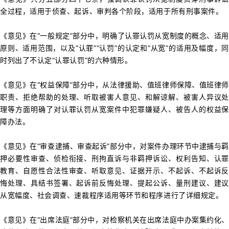
全过程，适用于侦查、起诉、审判各个阶段，适用于所有刑事案件。
《意见》在“一般规定”部分中，明确
了认罪认罚从宽制度的概念、适用
原则、适用范围，以及“认罪”“认罚”的认定和“从宽”的适用及幅度，同
时列出了不认定“认罪认罚”的六种情形。
《意见》在“权益保障”部分中，从法律援助、值班律师保障、值班律师
职责、拒绝帮助的处理、
听取被害人意见、
和解谅解、
被害人异议
处
理等方面明确了
对认罪认罚从宽案件中犯罪嫌疑人、被告人的权益
障办法。
《意见》在“
审查
逮捕、审查起诉”部分中，对案件办理环节中逮捕与
押必要性审查、侦检衔接、刑拘直诉与非羁押诉讼、权利告知、认罪
教育、自愿性合法性审查、听取意见、证据开示、不起诉、不起诉反
悔处理、具结书签署、起诉前反悔处理、提起公诉、量刑建议、建议
从宽幅度、社会调查、速裁程序适用等环节和程序进行了详细规定。
《意见》在“出席法庭
”部分中，对检察机关在出席法庭中办案集约化