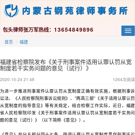
13654849896
包头律师张万军热线：
Tog
nav
首页
福建
福建省检察院发布《关于刑事案件适用认罪认罚从宽
制度若干实务问题的意见（试行）》
2020-10-24 21:48
1264
次阅读
为进一步推进刑事案件认罪认罚从宽制度正确有效实施，根据刑事诉
讼法、《人民检察院刑事诉讼规则》、“两高三部”《关于适用认罪认罚
从宽制度的指导意见》等有关规定，结合检察工作实际，近日，福建
省人民检察院印发《关于刑事案件适用认罪认罚从宽制度若干实务问
题的意见（试行）》（以下简称《意见》）
。
《意见》共分五部分四十七条，强调
认罪认罚从宽制度贯穿刑事诉讼