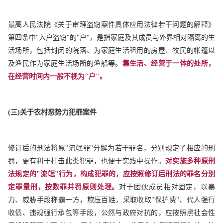
最高人民法院《关于审理盗窃案件具体应用法律若干问题的解释》
第四条中"入户盗窃"的"户"，是指家庭及其成员与外界相对隔离的生
活场所，包括封闭的院落、为家庭生活租用的房屋、牧民的帐篷以
及渔民作为家庭生活场所的渔船等。
集生活、经营于一体的处所，
在经营时间内一般不视为"户"。
(
三)关于农村恶势力犯罪案件
修订后的刑法将原"流氓罪"分解为若干罪名，分别规定了相应的刑
罚，更有利于打击此类犯罪，也便于实践中操作。
对实施多种原刑
法规定的"流氓"行为，构成犯罪的，应按照修订后刑法的罪名分别
定罪量刑，按数罪并罚原则处理。
对于团伙成员相对固定，以暴
力、威胁手段称霸一方，欺压百姓，采取收取"保护费"、代人强行
收债、违规强行承包等手段，公然与政府对抗的，应按照黑社会性