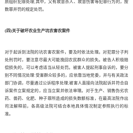
质组织犯罪处理;其中，又有故意杀人、故意伤害等犯罪行为的，按
数罪并罚的规定处罚。
(
四)关于破坏农业生产坑农害农案件
对于起诉到法院的坑农害农案件，要及时依法处理。对犯罪分子判
处刑罚时，要注意尽最大可能挽回农民群众的损失。被告人积极赔
偿损失的，可以考虑适当从轻处罚。被害人提起刑事自诉的，要分
别不同情况处理:受害群众较多的，应依靠当地党委，并与有关政法
部门协调，尽量通过公诉程序处理;被害人直接向法院起诉并符合自
诉案件立案规定的，应当立案并依法审理。对于生产、销售伪劣农
药、兽药、化肥、种子罪所造成的损失数额标准，在最高法院作出
司法解释前，各高级法院可结合本地具体情况制定参照执行的标
准。