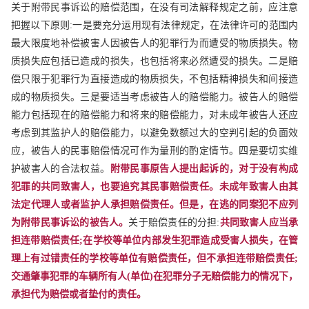
关于附带民事诉讼的赔偿范围，在没有司法解释规定之前，应注意
把握以下原则:一是要充分运用现有法律规定，在法律许可的范围内
最大限度地补偿被害人因被告人的犯罪行为而遭受的物质损失。物
质损失应包括已造成的损失，也包括将来必然遭受的损失。二是赔
偿只限于犯罪行为直接造成的物质损失，不包括精神损失和间接造
成的物质损失。三是要适当考虑被告人的赔偿能力。被告人的赔偿
能力包括现在的赔偿能力和将来的赔偿能力，对未成年被告人还应
考虑到其监护人的赔偿能力，以避免数额过大的空判引起的负面效
应，被告人的民事赔偿情况可作为量刑的酌定情节。四是要切实维
护被害人的合法权益。
附带民事原告人提出起诉的，对于没有构成
犯罪的共同致害人，也要追究其民事赔偿责任。未成年致害人由其
法定代理人或者监护人承担赔偿责任。但是，在逃的同案犯不应列
为附带民事诉讼的被告人。
关于赔偿责任的分担:
共同致害人应当承
担连带赔偿责任;在学校等单位内部发生犯罪造成受害人损失，在管
理上有过错责任的学校等单位有赔偿责任，但不承担连带赔偿责任;
交通肇事犯罪的车辆所有人(单位)在犯罪分子无赔偿能力的情况下，
承担代为赔偿或者垫付的责任。