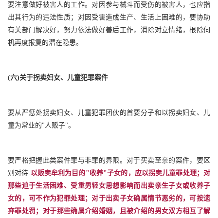
要注意做好被害人的工作。对因参与械斗而受伤的被害人，也应指
出其行为的违法性质；对因受害造成生产、生活上困难的，要协助
有关部门解决好，努力依法做好善后工作，消除对立情绪，根除伺
机再度报复的潜在隐患。
(
六)关于拐卖妇女、儿童犯罪案件
要从严惩处拐卖妇女、儿童犯罪团伙的首要分子和以拐卖妇女、儿
童为常业的"人贩子"。
要严格把握此类案件罪与非罪的界限。对于买卖至亲的案件，要区
别对待:
以贩卖牟利为目的"收养"子女的，应以拐卖儿童罪处理；
对
那些迫于生活困难、受重男轻女思想影响而出卖亲生子女或收养子
女的，可不作为犯罪处理；对于出卖子女确属情节恶劣的，可按遗
弃罪处罚；对于那些确属介绍婚姻，且被介绍的男女双方相互了解