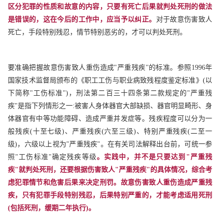
区分犯罪的性质和故意的内容，只要有死亡后果就判处死刑的做法
是错误的，这在今后的工作中，应当予以纠正。
对于故意伤害致人
死亡，手段特别残忍，情节特别恶劣的，才可以判处死刑。
要准确把握故意伤害致人重伤造成"严重残疾"的标准。参照1996年
国家技术监督局颁布的《职工工伤与职业病致残程度鉴定标准》(以
下简称"工伤标准")，刑法第二百三十四条第二款规定的"严重残
疾"是指下列情形之一:被害人身体器官大部缺损、器官明显畸形、身
体器官有中等功能障碍、造成严重并发症等。残疾程度可以分为一
般残疾(十至七级)、严重残疾(六至三级)、特别严重残疾(二至一
级)，六级以上视为"严重残疾"。在有关司法解释出台前，可统一参
照"工伤标准"确定残疾等级
。实践中，并不是只要达到"严重残
疾"就判处死刑，还要根据伤害致人"严重残疾"的具体情况，综合考
虑犯罪情节和危害后果来决定刑罚。故意伤害致人重伤造成严重残
疾，只有犯罪手段特别残忍，后果特别严重的，才能考虑适用死刑
(包括死刑，缓期二年执行)。