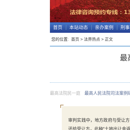
首页
本站动态
亲办案例
刑事
您的位置:
首页
>
法界热点
> 正文
最
最高法院民一庭
最高人民法院司法案例
审判实践中，地方政府与受让方
还给受让方，此种“土地出让金返