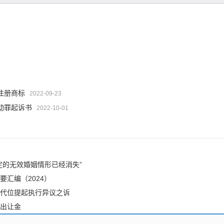
注册商标
2022-09-23
动罪起诉书
2022-10-01
定的无效婚姻情形已经消失”
汇编（2024）
代位提起执行异议之诉
出让金