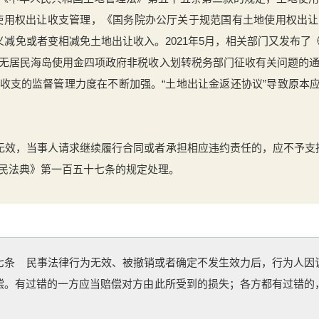
使用权出让收支管理，《国务院办公厅关于规范国有土地使用权出让收
义减免或者变相减免土地出让收入。2021年5月，相关部门又发布
无居民海岛使用金四项政府非税收入划转税务部门征收有关问题的通知
收支的监督管理力度在不断加强。“土地出让金返还协议”导致原本
”无效，当事人请求继续履行合同或者承担相应违约责任的，应不予支
民法典》第一百五十七条的规定处理。
七条 民事法律行为无效、被撤销或者确定不发生效力后，行为人因
偿。有过错的一方应当赔偿对方由此所受到的损失；各方都有过错的