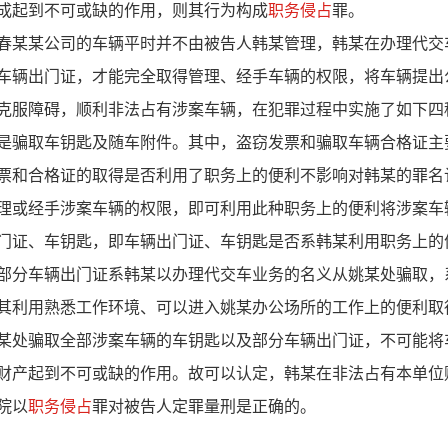
成起到不可或缺的作用，则其行为构成
职务侵占
罪。
某某公司的车辆平时并不由被告人韩某管理，韩某在办理代交
车辆出门证，才能完全取得管理、经手车辆的权限，将车辆提出
克服障碍，顺利非法占有涉案车辆，在犯罪过程中实施了如下四
是骗取车钥匙及随车附件。其中，盗窃发票和骗取车辆合格证主
票和合格证的取得是否利用了职务上的便利不影响对韩某的罪名
理或经手涉案车辆的权限，即可利用此种职务上的便利将涉案车
门证、车钥匙，即车辆出门证、车钥匙是否系韩某利用职务上的
部分车辆出门证系韩某以办理代交车业务的名义从姚某处骗取，
其利用熟悉工作环境、可以进入姚某办公场所的工作上的便利取
某处骗取全部涉案车辆的车钥匙以及部分车辆出门证，不可能将
财产起到不可或缺的作用。故可以认定，韩某在非法占有本单位
院以
职务侵占
罪对被告人定罪量刑是正确的。