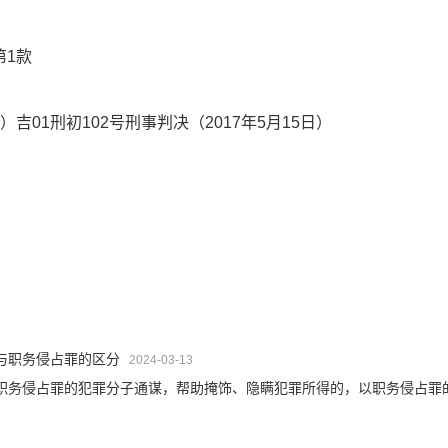
1款
01刑初102号刑事判决（2017年5月15日）
与职务侵占罪的区分
2024-03-13
职务侵占罪的犯罪分子通谋，帮助掩饰、隐瞒犯罪所得的，以职务侵占罪