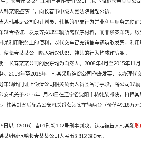
生，长春市某某汽车销售有限责任公司（以下简称长春某某公司）
韩某犯盗窃罪，向长春市中级人民法院提起公诉。
人韩某是公司的计划员，韩某的犯罪行为并非利用职务之便而
车辆合格证、发票等提取车辆所需程序材料，而非涉案车辆，欺
某利用职务上的便利，以代交车冒充销售车辆骗取发票，利用
，使长春某某公司陷入错误认识，韩某的行为构成诈骗罪。
春某某公司的股东均为自然人。2008年4月至2015年11
。2013年至2015年，韩某采取盗窃公司作废发票，以办理
车辆出门证上伪造公司相关负责人员签名等手段，将公司17辆大众
安机关于2016年1月23日在辽宁省沈阳市将韩某抓获，扣押
万元。韩某到案后配合公安机关缴获涉案车辆两台（价值49.16万
日以（2016）吉01刑初102号刑事判决，认定被告人韩某犯
职
继续退赔长春某某公司人民币3 312 380元。