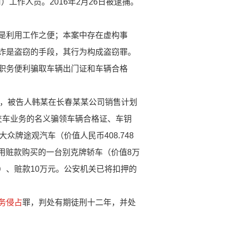
工作人员。2016年2月26日被逮捕。
是利用工作之便；本案中存在虚构事
诈是盗窃的手段，其行为构成盗窃罪。
职务便利骗取车辆出门证和车辆合格
月，被告人韩某在长春某某公司销售计划
代交车业务的名义骗领车辆合格证、车钥
牌途观汽车（价值人民币408.748
其用赃款购买的一台别克牌轿车（价值8万
元）、赃款10万元。公安机关已将扣押的
务侵占
罪，判处有期徒刑十二年，并处