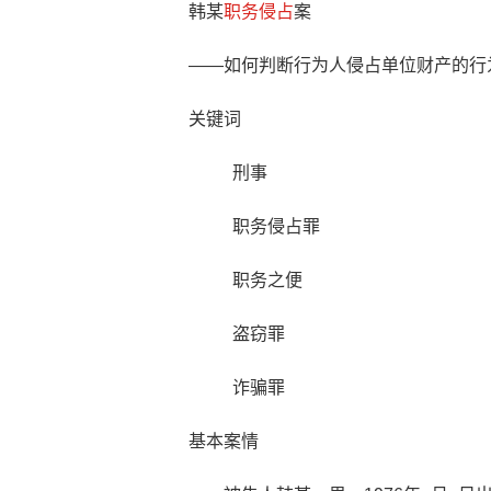
韩某
职务侵占
案
——如何判断行为人侵占单位财产的行
关键词
刑事
职务侵占罪
职务之便
盗窃罪
诈骗罪
基本案情