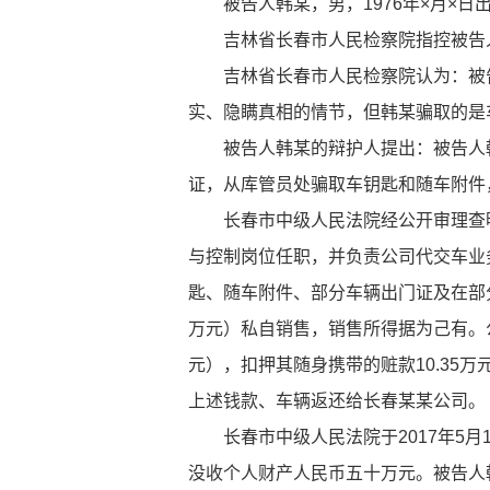
被告人韩某，男，1976年×月×日出
吉林省长春市人民检察院指控被告人
吉林省长春市人民检察院认为：被告
实、隐瞒真相的情节，但韩某骗取的是
被告人韩某的辩护人提出：被告人韩
证，从库管员处骗取车钥匙和随车附件
长春市中级人民法院经公开审理查明：长
与控制岗位任职，并负责公司代交车业务
匙、随车附件、部分车辆出门证及在部分
万元）私自销售，销售所得据为己有。公
元），扣押其随身携带的赃款10.35
上述钱款、车辆返还给长春某某公司。
长春市中级人民法院于2017年5月15
没收个人财产人民币五十万元。被告人韩某