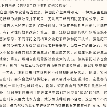
以下自由刑（包括3年以下有期徒刑和拘役）。
短期自由刑的争议曾相当激烈，并由此产生两种观点：一种观点主张
犯所起的威慑效果并不明显，无法真正起到预防犯罪的效果；第
中被告人已经先行羁押了较长时间，判决宣告短期自由刑后可能
、有针对性的教育改造；第三，由于短期自由刑的执行场所设施
感染恶习，不同罪犯之间相互交流犯罪经验和犯罪技术，强化犯
由刑的受刑者大多数是初犯或者轻微罪犯，尚有一定的羞耻心，
这不仅会使得罪犯对未来生活产生后顾之忧，还给罪犯的家庭生
社会；第五，短期自由刑需要社会较大的支出，该类罪犯过多也
期自由刑的主张基本认为短期自由刑存在诸多弊端，难以对罪犯起
。一方面，短期自由刑本身具有不可忽视的诸多优点。例如，它
自由刑，要么会放纵轻微犯罪，要么会对罪犯加重刑罚，这些都
由刑的一些批评也难以成立。例如，短期自由刑的严厉性虽然比长
外，针对短期自由刑可能造成各类罪犯之间交叉“感染”的问题，
自由刑带来巨大成本支出，就认为该种刑罚不合理，这是两个不
端，但仍然认为其对于轻微犯罪的适用具有不可替代性[5]9。