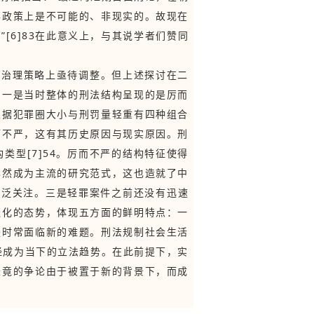
事政策上是不可能的、非现实的。故现在
[6]83在此意义上，与其说学者们赞同
本治理策略上亟待调整。但上述探讨在二
：一是当时整体的刑法结构呈现的是厉而
根据犯罪圈大小与刑罚量轻重有四种组合
而不严，这有其历史原因与现实原因。刑
型[7]54。厉而不严的结构特征使得
已然成为主流的研究范式，这也造就了中
广泛关注。三是轻罪案件之前还没有迅速
跃化的态势，体现五方面的鲜明特点：一
是时常面临新的难题。刑法规制社会生活
已经成为当下的立法趋势。在此前提下，实
未竟的争论由于被置于新的背景下，而成