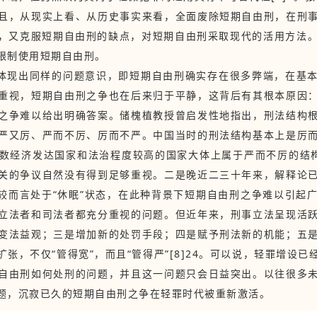
且，从现实上看、从历史事实来看，全面废除短期自由刑，在刑
又克服短期自由刑的缺点，对短期自由刑采取现代的活用方法。”
限制使用短期自由刑。
体现出同样的问题意识，即短期自由刑确实存在很多弊端，在基
重视，短期自由刑之争也在后来归于平静，这背后有其根本原因
之争难以给出明确答案。储槐植教授曾启发性地指出，刑法结构
严又厉、严而不厉、厉而不严。中国当时的刑法结构基本上是厉
数经济发达国家和法治程度较高的国家大体上属于严而不厉的结构类
关的争议自然没有得到足够重视。二是晚近二三十年来，解释论
相较而言处于“休眠”状态，在此种背景下短期自由刑之争难以引起
立法者和司法者都充分重视的问题。但近年来，刑事立法呈现活
变法益观；三是增加新的处罚手段；四是赋予刑法新的机能；五
张，不仅“管得宽”，而且“管得严”[8]24。可以说，轻罪增设
自由刑如何处刑的问题，并且这一问题只会日益突出。以往很多
题，沉寂已久的短期自由刑之争在轻罪时代被重新激活。