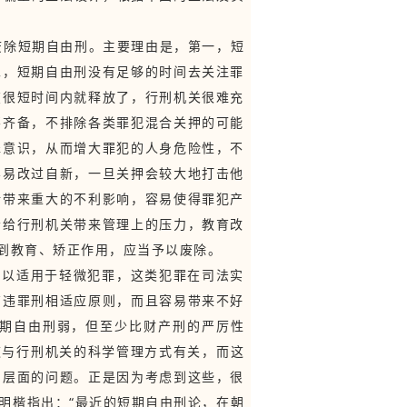
废除短期自由刑。主要理由是，第一，短
二，短期自由刑没有足够的时间去关注罪
在很短时间内就释放了，行刑机关很难充
不齐备，不排除各类罪犯混合关押的可能
罪意识，从而增大罪犯的人身危险性，不
容易改过自新，一旦关押会较大地打击他
活带来重大的不利影响，容易使得罪犯产
会给行刑机关带来管理上的压力，教育改
到教育、矫正作用，应当予以废除。
可以适用于轻微犯罪，这类犯罪在司法实
有违罪刑相适应原则，而且容易带来不好
期自由刑弱，但至少比财产刑的严厉性
这与行刑机关的科学管理方式有关，而这
同层面的问题。正是因为考虑到这些，很
张明楷指出：“最近的短期自由刑论，在朝