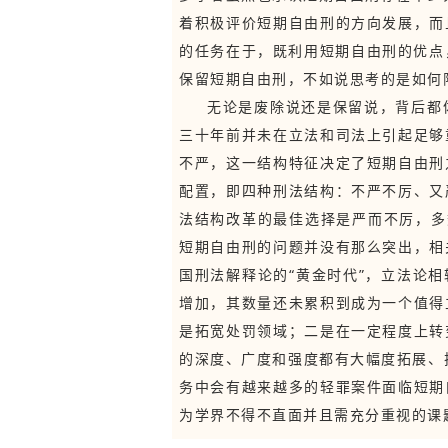
着积极评价短期自由刑的方向发展，而
的任务在于，既利用短期自由刑的优点，
保留短期自由刑，不如说思考的是如何
无论是废除说还是保留说，背后都
三十年前并未在立法和司法上引起足够
不严，这一结构特征决定了短期自由刑
配置，即四种刑法结构：不严不厉、又
法结构改革的最佳选择是严而不厉，多
短期自由刑的问题并没有那么突出，相
国刑法解释论的“黄金时代”，立法论
增加，其数量还未累积到成为一个值得
是拓宽处罚领域；二是在一定程度上转
的深度、广度和强度都有大幅度拓展、扩
务中会有越来越多的轻罪案件面临短期
为学界不得不直面并且需充分重视的课