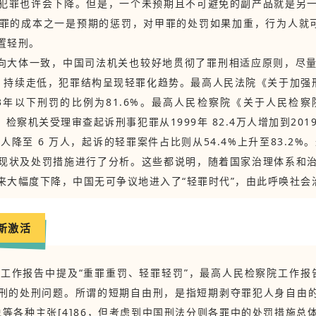
犯罪也许会下降。但是，一个未预期且不可避免的副产品就是另
罪的成本之一是预期的惩罚，对甲罪的处罚如果加重，行为人就可能
置轻刑。
向大体一致，中国司法机关也较好地贯彻了罪刑相适应原则，尽
持续走低，犯罪结构呈现轻罪化趋势。最高人民法院《关于加强刑
3年以下刑罚的比例为81.6%。最高人民检察院《关于人民检
，检察机关受理审查起诉刑事犯罪从1999年 82.4万人增加到20
人降至 6 万人，起诉的轻罪案件占比则从54.4%上升至83.2%。
现状及处罚措施进行了分析。这些都说明，随着国家治理体系和
来大幅度下降，中国无可争议地进入了“轻罪时代”，由此呼唤社会
新激活
法院工作报告中提及“重罪重罚、轻罪轻罚”，最高人民检察院工作
由刑的处刑问题。所谓的短期自由刑，是指短期剥夺罪犯人身自由
说等各种主张[4]86，但考虑到中国刑法分则各罪中的处罚措施