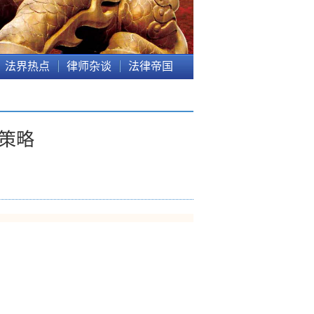
法界热点
律师杂谈
法律帝国
策略