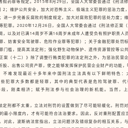
假药罪等规定。2015年8月29日，全国人大常委会通过《刑法
刑 2；维护公共安全，加大对恐怖主义、极端主义犯罪的惩治力度
；进一步完善反腐败的制度规定，加大对腐败犯罪的惩处力度；
犯罪。2020年12月26日，全国人大常委会通过《刑法修正案
调，以及对已满14周岁不满16周岁未成年人遭受负有照护职责人
罪、妨害安全驾驶罪、危险作业罪等犯罪）；关于金融犯罪处罚
罪门槛，提高其法定刑；强化野生动物保护、遗传资源管控等公
正案（十二）》除了调整行贿类犯罪的法定刑之外，为惩治民营
折股、出售公司资产罪，使之能够发挥保护民营企业财产的功能，等
，不难发现最近十多年来中国刑法立法具有以下鲜明特色：
这些犯罪大多数都是轻罪，其中的典型代表是危险驾驶罪、代
手段，刚柔相济；赋予刑法参与社会治理的新机能。当然，上
法定刑都不太重，立法对刑罚的设置做到了尽可能轻缓化，刑罚
的最小限度内，才有可能符合法治要求。因此，反对重刑配置应当是
。对此，波斯纳法官指出，立法问题涉及错综复杂的相互关系，