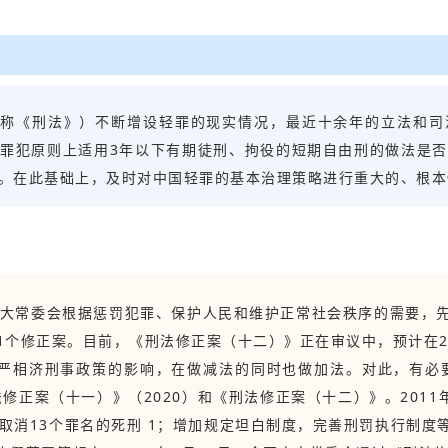
称《刑法》）不断增设轻罪的现实情况，最近十余年的立法和司
罪犯原则上适用3年以下有期徒刑、拘役的短期自由刑的做法是
讨。在此基础上，及时对中国轻罪的基本治理策略进行重大的、根
国人大常委会根据惩罚犯罪、保护人民和维护正常社会秩序的需要，
11个修正案。目前，《刑法修正案（十二）》正在审议中，预计在20
严相济刑事政策的影响，在做减法的同时也做加法。对此，有必要
法修正案（十一）》（2020）和《刑法修正案（十二）》。2011
取消13个罪名的死刑 1；增加规定坦白制度，完善刑罚执行制