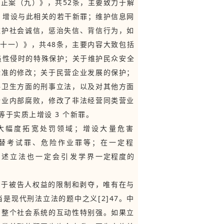
修正案（九）》，共52条，主要致力于解
，增设与此相关的若干新罪；维护信息网
维护社会诚信，惩治失信、背信行为，如
（十一）》，共48条，主要内容大致包括
员性侵时的特殊保护；关于维护民众安全
标准的修改；关于民营企业发展的保护；
共卫生方面的刑事立法，以及对其他方面
企业内部腐败，修改了非法经营同类营业
于实质上增设 3 个新罪。
大幅度拓宽处罚领域；增设大量危害
替考试罪、危险作业罪等；在一定程
述立法也一定会引发学界一定程度的
对于被告人权益的限制和剥夺，唯有在与
现代刑法立法的题中之义[2]47。中
与整个社会系统的互动性特别强。如果立