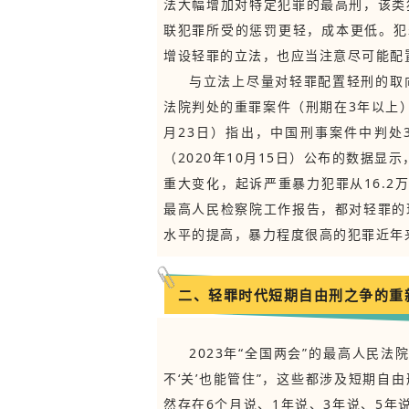
法大幅增加对特定犯罪的最高刑，该类
联犯罪所受的惩罚更轻，成本更低。犯
增设轻罪的立法，也应当注意尽可能配
与立法上尽量对轻罪配置轻刑的取
法院判处的重罪案件（刑期在3年以上）
月23日）指出，中国刑事案件中判处
（2020年10月15日）公布的数据显示
重大变化，起诉严重暴力犯罪从16.2万
最高人民检察院工作报告，都对轻罪的
水平的提高，暴力程度很高的犯罪近年
二、轻罪时代短期自由刑之争的重
2023年“全国两会”的最高人民
不‘关’也能管住”，这些都涉及短期自
然存在6个月说、1年说、3年说、5年