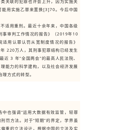
一类关联的犯罪也许会上升，因为实施关
用实施乙罪来置换[3]70。今后中国
量不适用重刑。最近十余年来，中国各级
事审判工作情况的报告》（2019年10
察院适用认罪认罚从宽制度情况的报告》
19年 220万人，其刑事犯罪结构已经发生
最近 3 年“全国两会”的最高人民法院、
治理能力的科学建构，以及社会经济发展
治理方式的转型。
报告中也强调“运用大数据有效监管，轻罪
的刑罚方法。对于“短期”的界定，学界虽
总体偏重的立法设计，根据中国的立法及实