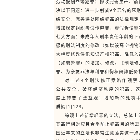
劳动报酬罪等犯罪；修改完善生产、销售
决以下问题：进一步削减9个罪名的死
络安全，完善惩处网络犯罪的法律规定
增加规定组织考试作弊罪、虚假诉讼罪等
七大方面：未成年人刑事责任年龄的下
感的刑法制度的修改（如增设高空抛物
大幅度修改侵犯知识产权犯罪，降低入
（如袭警罪）的增加、修改。《刑法修
罪、为亲友非法牟利罪和徇私舞弊低价
对上述4个刑法修正案略作观察
公共安全、破坏经济秩序的犯罪，
度上转变了法益观；增加新的处罚
质疑[1]123。
综观上述新增轻罪的立法，总体上
其罪行相对应且合乎防止犯罪目的所需
国近年来的立法也非常注意落实这一点