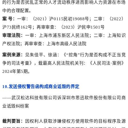
的行为是否扰乱正常的人才流动秩序进而影响人力资源在市场
中的合理配置。
案 号：
一审：（2021）沪0115民初19088号；二审：（2022）
沪73民终162号；再审审查：（2023）沪民申1501号
审理法院：
一审：上海市浦东新区人民法院；二审：上海知识
产权法院；再审审查：上海市高级人民法院
案例来源：
见朱佳平、徐涵：《“挖角”行为是否构成不正当竞
争的司法考量》，载最高人民法院机关刊：《人民司法·案例》
2024年第5期。
10.
发送侵权警告函构成商业诋毁的界定
——武汉松达科技有限公司诉深圳市思迅软件股份有限公司商
业诋毁纠纷案
裁判要旨：
因权利人获取涉嫌侵权方使用软件的目标程序及源