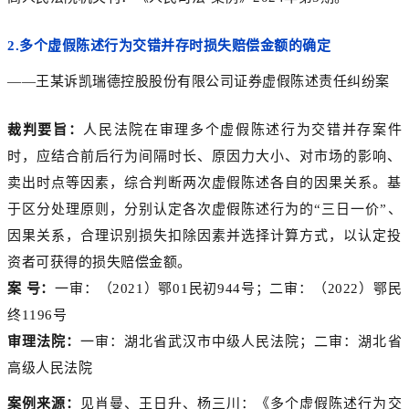
2.
多个虚假陈述行为交错并存时损失赔偿金额的确定
——王某诉凯瑞德控股股份有限公司证券虚假陈述责任纠纷案
裁判要旨：
人民法院在审理多个虚假陈述行为交错并存案件
时，应结合前后行为间隔时长、原因力大小、对市场的影响、
卖出时点等因素，综合判断两次虚假陈述各自的因果关系。基
于区分处理原则，分别认定各次虚假陈述行为的“三日一价”、
因果关系，合理识别损失扣除因素并选择计算方式，以认定投
资者可获得的损失赔偿金额。
案 号：
一审：（2021）鄂01民初944号；二审：（2022）鄂民
终1196号
审理法院：
一审：湖北省武汉市中级人民法院；二审：湖北省
高级人民法院
案例来源：
见肖曼、王日升、杨三川：《多个虚假陈述行为交