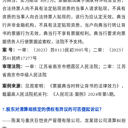
为典当、实为贴现”的行为。票据贴现属于国家特许经营业务，
合法持票人向不具有法定贴现资质的当事人请求贴现，不具有
资质的当事人向合法持票人贴现的，该行为应认定无效。典当
行并非金融机构，不具有法定贴现资质，当户向典当行转让背
书的票据行为无效，典当行不享有票据权利。典当行要求向票
据债务人行使票据追索权，法院不予支持。
案 号：
一审：（2023）苏0113民初3905号；二审：（2023）
苏01民终17277号
审理法院：
一审：江苏省南京市栖霞区人民法院；二审：江苏
省南京市中级人民法院
案例来源：
见周家明：《票据典当时转让背书的法律效力》，
载最高人民法院机关刊：《人民司法·案例》2024年第5期。
7.
股东对清算组核定的债权有异议的可否提起诉讼？
——陈某与重庆巨恺资产管理有限公司、龙某琼公司清算纠纷