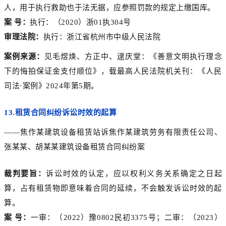
人，用于执行救助也于法无据，应参照罚款的规定上缴国库。
案 号：
执行：（2020）浙01执304号
审理法院：
执行：浙江省杭州市中级人民法院
案例来源：
见毛煜焕、方正中、逯庆堂：《善意文明执行理念
下的悔拍保证金支付顺位》，载最高人民法院机关刊：《人民
司法·案例》2024年第5期。
13.
租赁合同纠纷诉讼时效的起算
——焦作某建筑设备租赁站诉焦作某建筑劳务有限责任公司、
张某某、胡某某建筑设备租赁合同纠纷案
裁判要旨：
诉讼时效的认定，应以权利义务关系确定之日起
算，占有租赁物即意味着合同的延续，不会触发诉讼时效的起
算。
案 号：
一审：（2022）豫0802民初3375号；二审：（2023）