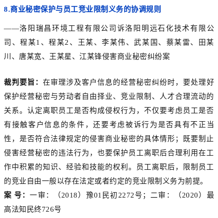
8.
商业秘密保护与员工竞业限制义务的协调规则
——洛阳瑞昌环境工程有限公司诉洛阳明远石化技术有限公
司、程某1、程某2、王某、李某伟、武某国、蔡某雷、田某
川、唐某宽、王某星、江某锋侵害商业秘密纠纷案
裁判要旨：
在审理涉及客户信息的经营秘密纠纷时，要处理好
保护经营秘密与劳动者自由择业、竞业限制、人才合理流动的
关系。认定离职员工是否构成侵权行为，不仅要考虑员工是否
有接触客户信息的条件，还要考虑被诉行为是否具有不正当
性，是否符合法律规定的侵害商业秘密的具体情形；既要制止
侵害经营秘密的违法行为，也要保护员工离职后合理利用在工
作中积累的知识、经验和技能的权利。员工离职后，限制员工
的竞业自由一般以存在法定或者约定的竞业限制义务为前提。
案 号：
一审：（2018）豫01民初2272号；二审：（2020）最
高法知民终726号