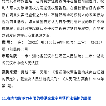
代码具有特殊困难，在有初步证据表明存在侵权可能性时，权
利人可以对涉嫌侵权方发送侵权警告函。在侵权警告函内容不
存在明显失实或虚假之处时，不能轻易地将权利人的发函行为
视为商业诋毁。如果被警告方认为自身使用或开发的软件不构
成侵权，此时可提起确认不侵权之诉来维护自身权益，而非贸
然对发函方提起商业诋毁之诉。
案 号：
一审：（2022）鄂0103知民初481号；二审：（2023）
鄂01知民终30号
审理法院：
一审：湖北省武汉市江汉区人民法院；二审：湖北
省武汉市中级人民法院
案例来源：
见赵千喜、吴刚：《发送侵权警告函构成商业诋毁
的界定》，载最高人民法院机关刊：《人民司法·案例》2024年
第5期。
11.
在内地影响力有限的香港企业字号获司法保护的局限