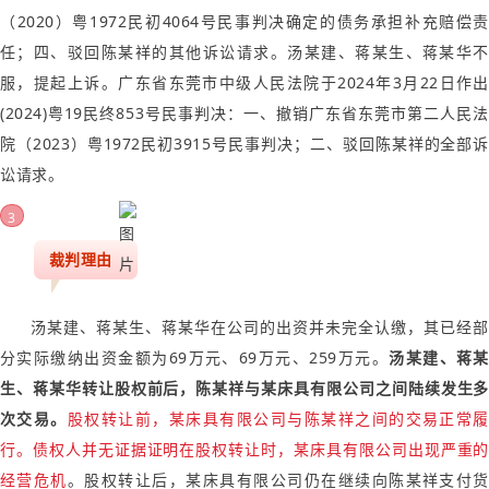
（2020）粤1972民初4064号民事判决确定的债务承担补充赔偿责
任；四、驳回陈某祥的其他诉讼请求。汤某建、蒋某生、蒋某华不
服，提起上诉。广东省东莞市中级人民法院于2024年3月22日作出
(2024)粤19民终853号民事判决：一、撤销广东省东莞市第二人民法
院（2023）粤1972民初3915号民事判决；二、驳回陈某祥的全部诉
讼请求。
3
裁判理由
汤某建、蒋某生、蒋某华在公司的出资并未完全认缴，其已经部
分实际缴纳出资金额为69万元、69万元、259万元。
汤某建、蒋某
生、蒋某华转让股权前后，陈某祥与某床具有限公司之间陆续发生多
次交易。
股权转让前，某床具有限公司与陈某祥之间的交易正常履
行。债权人并无证据证明在股权转让时，某床具有限公司出现严重的
经营危机
。股权转让后，某床具有限公司仍在继续向陈某祥支付货