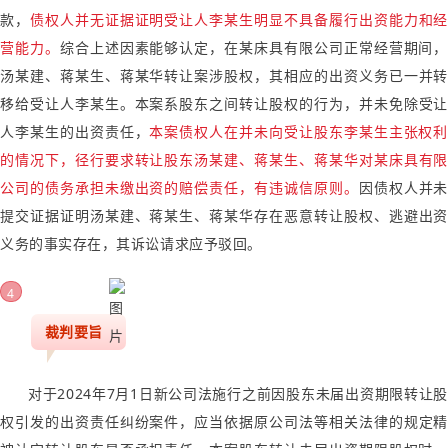
款，
债权人并无证据证明受让人李某生明显不具备履行出资能力和
营能力。
综合上述因素能够认定，在某床具有限公司正常经营期间，
汤某建、蒋某生、蒋某华转让案涉股权，其相应的出资义务已一并转
移给受让人李某生。本案系股东之间转让股权的行为，并未免除受让
人李某生的出资责任，
本案债权人在并未向受让股东李某生主张权利
的情况下，径行要求转让股东汤某建、蒋某生、蒋某华对某床具有限
公司的债务承担未缴出资的赔偿责任，有违诚信原则。
因债权人
并未
提交证据证明汤某建、蒋某生、蒋某华存在恶意转让股权、逃避出资
义务的事实存在
，其诉讼请求应予驳回。
4
裁判要旨
对于2024年7月1日新公司法施行之前因股东未届出资期限转让股
权引发的出资责任纠纷案件，应当依据原公司法等相关法律的规定精