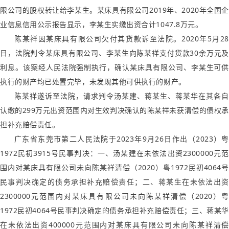
限公司的股权转让给李某生。某床具有限公司2019年、2020年全国企
业信息信用公示报告显示，李某生实缴出资合计1047.8万元。
陈某祥因某床具有限公司欠付其货款诉至法院。2020年5月28
日，法院判令某床具有限公司、李某生向陈某祥支付货款30余万元及
利息。
该案经人民法院强制执行，确认某床具有限公司、李某生可供
执行的财产均已处置完毕，未发现其他可供执行的财产。
陈某祥遂诉至法院，请求判令汤某建、蒋某生、蒋某华在其各自
认缴的299万元出资范围内对生效判决确认的陈某祥未获清偿的债权承
担补充赔偿责任。
广东省东莞市第二人民法院于2023年9月26日作出（2023）粤
1972民初3915号民事判决：一、汤某建在未依法出资2300000元范
围内对某床具有限公司未向陈某祥清偿（2020）粤1972民初4064号
民事判决确定的债务承担补充赔偿责任；二、蒋某生在未依法出资
2300000元范围内对某床具有限公司未向陈某祥清偿（2020）粤
1972民初4064号民事判决确定的债务承担补充赔偿责任；三、蒋某华
在未依法出资400000元范围内对某床具有限公司未向陈某祥清偿