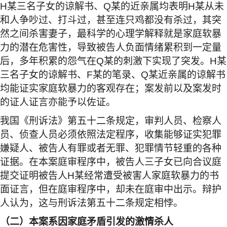
H
某三名子女的谅解书、
Q
某的近亲属均表明
H
某从未
和人争吵过、打斗过，甚至连只鸡都没有杀过，其突
然之间杀害妻子，最科学的心理学解释就是家庭软暴
力的潜在危害性，导致被告人负面情绪累积到一定量
后，多年积累的怨气在
Q
某的刺激下实现了突发。
H
某
三名子女的谅解书、
F
某的笔录、
Q
某近亲属的谅解书
均能证实家庭软暴力的客观存在；案发前以及案发时
的证人证言亦能予以佐证。
我国《刑诉法》第五十二条规定，审判人员、检察人
员、侦查人员必须依照法定程序，收集能够证实犯罪
嫌疑人、被告人有罪或者无罪、犯罪情节轻重的各种
证据。在本案庭审程序中，被告人三子女已向合议庭
提交证明被告人
H
某经常遭受被害人家庭软暴力的书
面证言，但在庭审程序中，却未在庭审中出示。辩护
人认为，这与刑诉法第五十二条规定相悖。
（二）本案系因家庭矛盾引发的激情杀人