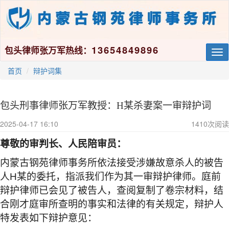
13654849896
包头律师张万军热线：
Tog
nav
首页
辩护词集
包头刑事律师张万军教授：H某杀妻案一审辩护词
2025-04-17 16:10
1410
次阅读
尊敬的
审判长、人民陪审员：
内蒙古钢苑律师事务所依法接受涉嫌故意杀人的被告
人
H
某的委托，指派我们作为其一审辩护律师。庭前
辩护律师已会见了被告人，查阅复制了卷宗材料，结
合刚才庭审所查明的事实和法律的有关规定，辩护人
特发表如下辩护意见：