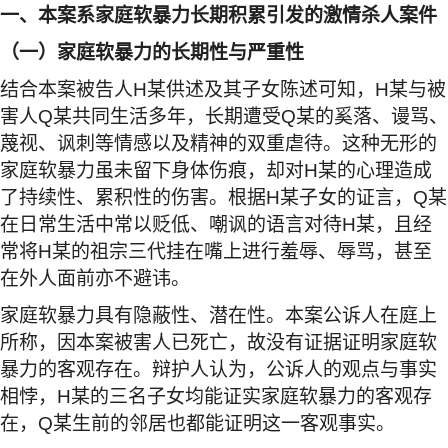
一、
本案系家庭软暴力长期积累引发的激情杀人案件
（一）家庭软暴力的长期性与严重性
结合本案被告人
H
某供述及其子女陈述可知，
H
某与被
害人
Q
某共同生活多年，长期遭受
Q
某的奚落、谩骂、
蔑视、讽刺等情感以及精神的双重虐待。这种无形的
家庭软暴力虽未留下身体伤痕，却对
H
某的心理造成
了持续性、累积性的伤害。根据
H
某子女的证言，
Q
某
在日常生活中常以贬低、嘲讽的语言对待
H
某，且经
常将
H
某的祖宗三代挂在嘴上进行羞辱、辱骂，甚至
在外人面前亦不避讳。
家庭软暴力具有隐蔽性、潜在性。本案公诉人在庭上
所称，因本案被害人已死亡，故没有证据证明家庭软
暴力的客观存在。辩护人认为，公诉人的观点与事实
相悖，
H
某的三名子女均能证实家庭软暴力的客观存
在，
Q
某生前的邻居也都能证明这一客观事实。