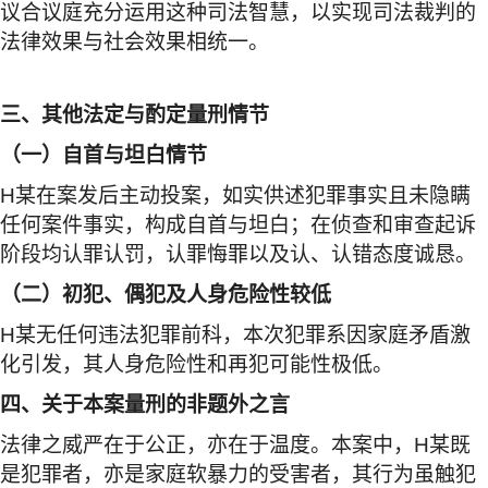
议合议庭充分运用这种司法智慧，以实现司法裁判的
法律效果与社会效果相统一。
三、其他法定与酌定量刑情节
（一）自首与坦白情节
H
某在案发后主动投案，如实供述犯罪事实且未隐瞒
任何案件事实，构成自首与坦白；在侦查和审查起诉
阶段均认罪认罚，认罪悔罪以及认、认错态度诚恳。
（二）初犯、偶犯及人身危险性较低
H
某无任何违法犯罪前科，本次犯罪系因家庭矛盾激
化引发，其人身危险性和再犯可能性极低。
四、关于本案量刑的非题外之言
法律之威严在于公正，亦在于温度。本案中，
H
某既
是犯罪者，亦是家庭软暴力的受害者，其行为虽触犯