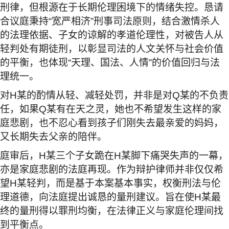
刑律，但根源在于长期伦理困境下的情绪失控。恳请
合议庭秉持
“
宽严相济
”
刑事司法原则，结合激情杀人
的法理依据、子女的谅解的孝道伦理性，对被告人从
轻判处有期徒刑，以彰显司法的人文关怀与社会价值
的平衡，也体现
“
天理、国法、人情
”
的价值回归与法
理统一。
对
H
某的酌情从轻、减轻处罚，并非是对
Q
某的不负责
任，如果
Q
某有在天之灵，她也不希望发生这样的家
庭悲剧，也不忍心看到孩子们刚失去最亲爱的妈妈，
又长期失去父亲的陪伴。
庭审后，
H
某三个子女跪在
H
某脚下痛哭失声的一幕，
亦是家庭悲剧的法庭再现。作为辩护律师并非仅仅希
望
H
某轻判，而是基于本案基本事实，权衡刑法与伦
理道德，向法庭提出诚恳的量刑建议。旨在使
H
某最
终的量刑得以罪刑均衡，在法律正义与家庭伦理间找
到平衡点。