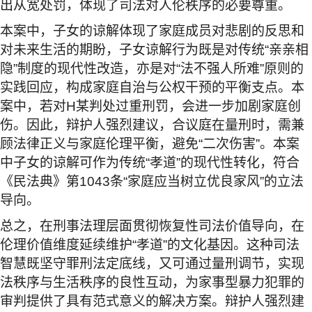
出从宽处罚，体现了司法对人伦秩序的必要尊重。
本案中，子女的谅解体现了家庭成员对悲剧的反思和
对未来生活的期盼，子女谅解行为既是对传统
“
亲亲相
隐
”
制度的现代性改造，亦是对
“
法不强人所难
”
原则的
实践回应，构成家庭自治与公权干预的平衡支点。本
案中，若对
H
某判处过重刑罚，会进一步加剧家庭创
伤。因此，辩护人强烈建议，合议庭在量刑时，需兼
顾法律正义与家庭伦理平衡，避免
“
二次伤害
”
。本案
中子女的谅解可作为传统
“
孝道
”
的现代性转化，符合
《民法典》第
1043
条
“
家庭应当树立优良家风
”
的立法
导向。
总之，在刑事法理层面贯彻恢复性司法价值导向，在
伦理价值维度延续维护
“
孝道
”
的文化基因。这种司法
智慧既坚守罪刑法定底线，又可通过量刑调节，实现
法秩序与生活秩序的良性互动，为家事型暴力犯罪的
审判提供了具有范式意义的解决方案。辩护人强烈建