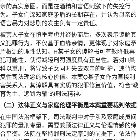
亲的真实意图，而是在酒精和言语刺激下的失控行
为。子女们深知家庭矛盾的长期存在，并认为母亲的
语言暴力对悲剧的发生负有一定责任。
被害人子女在慎重考虑并经协商后，多次表示谅解其
父犯罪行为，不仅基于血缘亲情，更体现了对家庭矛
盾根源的理性认知。
H
某子女的谅解书可有效降低再
犯可能性，使得减轻刑罚强度具有正当性。若对
H
某
科以重刑，将导致子女同时失去双亲的呵护，违背恢
复性司法理念的核心价值。本案
Q
某子女作为直接利
害关系人，其谅解具有实质的犯罪修复价值，符合
“
教
育为主、惩罚为辅
”
的刑法精神。
（二）法律正义与家庭伦理平衡是本案重要裁判依据
在中国法治框架下，司法裁判中对于涉及家庭成员间
犯罪的量刑考量，需要兼顾法律正义与伦理情感的综
合平衡。法院在坚持罪刑法定原则的前提下，依法作