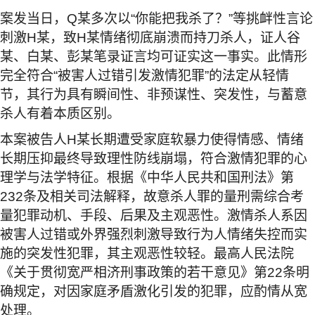
案发当日，
Q
某多次以
“
你能把我杀了？
”
等挑衅性言论
刺激
H
某，致
H
某情绪彻底崩溃而持刀杀人，证人谷
某、白某、彭某笔录证言均可证实这一事实。此情形
完全符合
“
被害人过错引发激情犯罪
”
的法定从轻情
节，其行为具有瞬间性、非预谋性、突发性，与蓄意
杀人有着本质区别。
本案被告人
H
某长期遭受家庭软暴力使得情感、情绪
长期压抑最终导致理性防线崩塌，符合激情犯罪的心
理学与法学特征。根据《中华人民共和国刑法》第
232
条及相关司法解释，故意杀人罪的量刑需综合考
量犯罪动机、手段、后果及主观恶性。激情杀人系因
被害人过错或外界强烈刺激导致行为人情绪失控而实
施的突发性犯罪，其主观恶性较轻。最高人民法院
《关于贯彻宽严相济刑事政策的若干意见》第
22
条明
确规定，对因家庭矛盾激化引发的犯罪，应酌情从宽
处理。