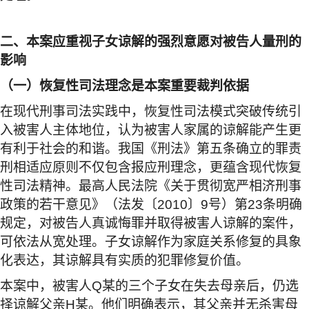
二、本案应重视子女谅解的强烈意愿对被告人量刑的
影响
（一）恢复性司法理念是本案重要裁判依据
在现代刑事司法实践中，恢复性司法模式突破传统引
入被害人主体地位，认为被害人家属的谅解能产生更
有利于社会的和谐。我国《刑法》第五条确立的罪责
刑相适应原则不仅包含报应刑理念，更蕴含现代恢复
性司法精神。最高人民法院《关于贯彻宽严相济刑事
政策的若干意见》（法发〔
2010
〕
9
号）第
23
条明确
规定，对被告人真诚悔罪并取得被害人谅解的案件，
可依法从宽处理。子女谅解作为家庭关系修复的具象
化表达，其谅解具有实质的犯罪修复价值。
本案中，被害人
Q
某的三个子女在失去母亲后，仍选
择谅解父亲
H
某。他们明确表示，其父亲并无杀害母