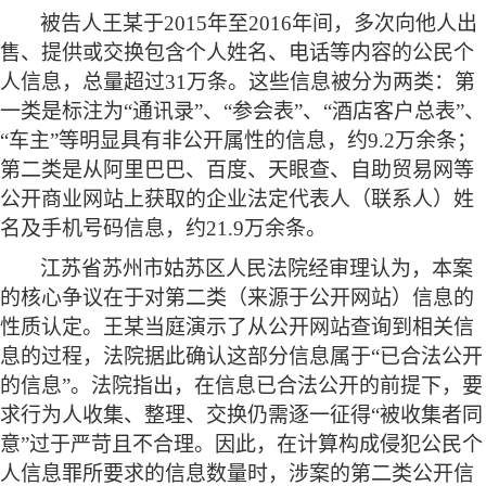
被告人王某于
2015年至2016年间，多次向他人出
售、提供或交换包含个人姓名、电话等内容的公民个
人信息，总量超过31万条。这些信息被分为两类：第
一类是标注为“通讯录”、“参会表”、“酒店客户总表”、
“车主”等明显具有非公开属性的信息，约9.2万余条；
第二类是从阿里巴巴、百度、天眼查、自助贸易网等
公开商业网站上获取的企业法定代表人（联系人）姓
名及手机号码信息，约21.9万余条。
江苏省苏州市姑苏区人民法院经审理认为，本案
的核心争议在于对第二类（来源于公开网站）信息的
性质认定。王某当庭演示了从公开网站查询到相关信
息的过程，法院据此确认这部分信息属于
“已合法公开
的信息”。法院指出，在信息已合法公开的前提下，要
求行为人收集、整理、交换仍需逐一征得“被收集者同
意”过于严苛且不合理。因此，在计算构成侵犯公民个
人信息罪所要求的信息数量时，涉案的第二类公开信