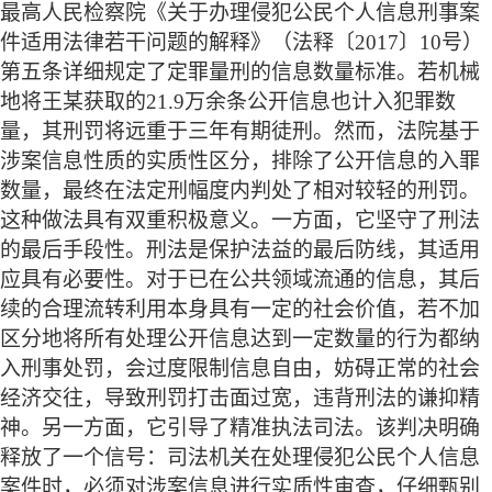
最高人民检察院《关于办理侵犯公民个人信息刑事案
件适用法律若干问题的解释》（法释〔
2017〕10号）
第五条详细规定了定罪量刑的信息数量标准。若机械
地将王某获取的21.9万余条公开信息也计入犯罪数
量，其刑罚将远重于三年有期徒刑。然而，法院基于
涉案信息性质的实质性区分，排除了公开信息的入罪
数量，最终在法定刑幅度内判处了相对较轻的刑罚。
这种做法具有双重积极意义。一方面，它坚守了刑法
的最后手段性。刑法是保护法益的最后防线，其适用
应具有必要性。对于已在公共领域流通的信息，其后
续的合理流转利用本身具有一定的社会价值，若不加
区分地将所有处理公开信息达到一定数量的行为都纳
入刑事处罚，会过度限制信息自由，妨碍正常的社会
经济交往，导致刑罚打击面过宽，违背刑法的谦抑精
神。另一方面，它引导了精准执法司法。该判决明确
释放了一个信号：司法机关在处理侵犯公民个人信息
案件时，必须对涉案信息进行实质性审查，仔细甄别