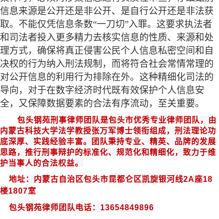
信息来源是公开还是非公开、是自行公开还是非法获
取。不能仅凭信息条数“一刀切”入罪。这要求执法者
和司法者投入更多精力去核实信息的性质、来源和处
理方式，确保将真正侵害公民个人信息私密空间和自
决权的行为纳入刑法规制，而将符合社会常情常理的
对公开信息的利用行为排除在外。这种精细化司法的
导向，对于在数字经济时代既有效保护个人信息安
全，又保障数据要素的合法有序流动，至关重要。
包头钢苑
刑事律师团队是
包头
市优秀专业律师团队，由
内蒙古科技大学法学教授
张万军博士领衔组成
，
刑法
理论功
底深厚、实践经验丰富。团队秉持专业、精英、品牌的发展
思路，推行刑事辩护的标准化、规范化和
精细化
，致力于维
护当事人的合法权益。
地址：内蒙古自治区包头市昆都仑区凯旋银河线
2A
座
18
楼
1807
室
包头钢苑律师团队电话：
13654849896