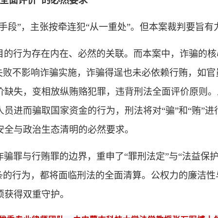
“全面评价”的必然要求
“手段”，主张按牵连犯“从一重处”。但本案裁判要旨
目的行为存在内在、必然的关联。而本案中，诈骗的核
贿失败不影响诈骗实施，诈骗得逞也未必依赖行贿，如
价缺失，变相放纵贿赂犯罪，违背刑法全面评价原则。
员进而骗取国家资金的行为，刑法将对“骗”和“贿”
安全与政治生态清明的必然要求。
诈骗罪与行贿罪的边界，重申了
“罪刑法定”与“法益保
链条的行为，都将面临刑法的全面清算。公权力的廉洁
须获得双重守护。