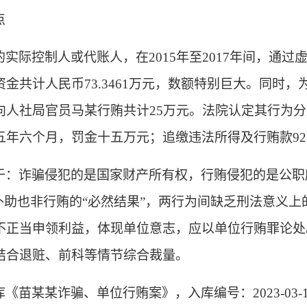
点
的实际控制人或代账人，在
2015年至2017年间，
金共计人民币73.3461万元，数额特别巨大。同时
向人社局官员马某行贿共计25万元。法院认定其行为
五年六个月，罚金十五万元；追缴违法所得及行贿款9
于：诈骗侵犯的是国家财产所有权，行贿侵犯的是公职
得补助也非行贿的“必然结果”，两行为间缺乏刑法意义
不正当申领利益，体现单位意志，应以单位行贿罪论处
结合退赃、前科等情节综合裁量。
库《苗某某诈骗、单位行贿案》，入库编号：
2023-03-