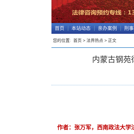
首页
本站动态
亲办案例
刑事
您的位置:
首页
>
法界热点
> 正文
内蒙古钢苑
作者
：张万军，西南政法大学