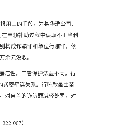
通过虚报用工的手段，为某华瑞公司、
，为在申领补助过程中谋取不正当利
分别构成诈骗罪和单位行贿罪，依
2万余元没收。
廉洁性，二者保护法益不同。行
上的紧密牵连关系。行贿款虽由苗
。对自首的诈骗罪减轻处罚，对
1-222-007）