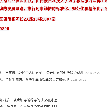
优秀专业律师团队，由内蒙古科技大学法学教授
张万军博士
牌的发展思路，推行刑事辩护的标准化、规范化和
精细化
，
区凯旋银河线
2A
座
18
楼
1807
室
9896
队：王某侵犯公民个人信息案 —公开信息的刑法保护规则
2025-06-22
队：单位犯掩饰、隐瞒犯罪所得罪的认定和处理
2025-06-23
犯掩饰、隐瞒犯罪所得罪的认定和处理
个人信息案—房产信息的属性归属规则