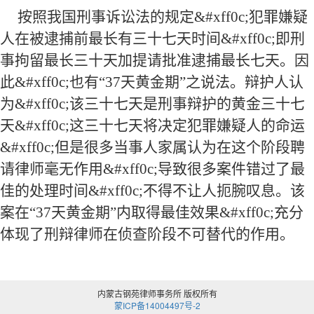
按照我国刑事诉讼法的规定&#xff0c;犯罪嫌疑
人在被逮捕前最长有三十七天时间&#xff0c;即刑
事拘留最长三十天加提请批准逮捕最长七天。
因
此&#xff0c;也有
“
37
天黄金期”之说法。辩护人认
为&#xff0c;该三十七天是刑事辩护的黄金三十七
天&#xff0c;这三十七天将决定犯罪嫌疑人的命运
&#xff0c;但是很多当事人家属认为在这个阶段聘
请律师毫无作用&#xff0c;导致很多案件错过了最
佳的处理时间&#xff0c;不得不让人扼腕叹息。该
案在“
37
天黄金期”内取得最佳效果&#xff0c;充分
体现了刑辩律师在侦查阶段不可替代的作用。
内蒙古钢苑律师事务所 版权所有
蒙ICP备14004497号-2