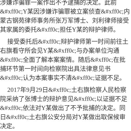
涉嫌
诈骗
罪一案作出不予逮捕的决定。此前
&#xff0c;
Y
某因涉嫌
诈骗
罪被立案侦查&#xff0c;
内
蒙古钢苑
律师事务所
张万军博士
、
刘利律师
接受
其家属的委托&#xff0c;担任
Y
某的辩护律师。
接受委托后&#xff0c;
辩护
律师第一时间
前往土
右旗看守所
会见
Y
某&#xff0c;与办案单位沟通
&#xff0c;全面了解本案案情。随后&#xff0c;
在批
捕环节第一时间向检察院出具法律意见书
&#xff0c;
认为本案
事实不清&#xff0c;证据不足。
2017
年
9
月
29
日&#xff0c;
土右旗
检察
人民检察
院采纳了
张博士
的辩护意见&#xff0c;以证据不足
&#xff0c;依法对
Y
某做出了不予批捕的决定。同
日&#xff0c;土右旗公安分局对
Y
某做出取保候审
决定。