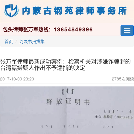
13654849896
包头律师张万军热线：
Tog
nav
首页
判决书扫描集
张万军律师最新成功案例：检察机关对涉嫌诈骗罪的
台湾籍嫌疑人作出不予逮捕的决定
2017-10-09 23:20
2785
次阅读