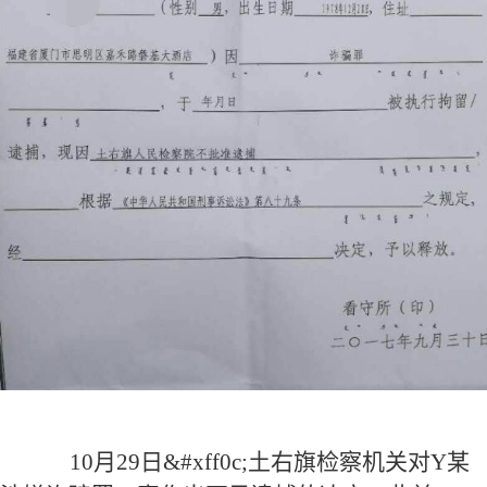
10
月
2
9
日&#xff0c;
土右旗
检察机关对
Y
某