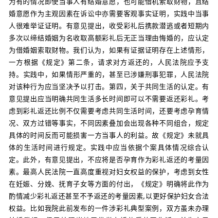
为有的情况即使当事人有结婚意愿，也可能借机索取财物，且结
婚意愿作为主观因素在诉讼中亦需要客观事实证明，实践中当事
人很难举证证明。有意见提出，收受彩礼后携款潜逃或者短期内
多次以缔结婚姻为名收取高额彩礼后无正当理由悔婚的，应认定
为借婚姻索取财物。我们认为，
如
果有证据证明存在上述情形，
一方根据《规定》第二条，请求对方返还的，人民法院应予支
持。
实践中，如果情形严重的，甚至已涉嫌刑事犯罪，人民法院
对该种行为应当坚决予以打击。第四，关于共同生活的认定。有
意见提出应当明确共同生活多长时间即可以不需要返还彩礼。考
虑到彩礼返还比例不仅需要考虑共同生活时间，还要考虑孕育情
况、双方过错等事实，不同因素叠加会出现各种不同组合，规定
具体的时间反而可能损害一方当事人的利益。故《规定》未就具
体的生活时间进行规定。实践中应当依据个案具体情况综合认
定。此外，有意见提出，不应将是否孕育作为彩礼返还的考量因
素。最高人民法院一直高度重视对妇女权益的保护，考虑到女性
在妊娠、分娩、抚育子女等方面的付出，《规定》明确将此作为
酌情减少彩礼返还甚至不予返还的考量因素,以更好保护妇女合法
权益。比如我院此前发布的一件涉彩礼典型案例，双方虽未办理