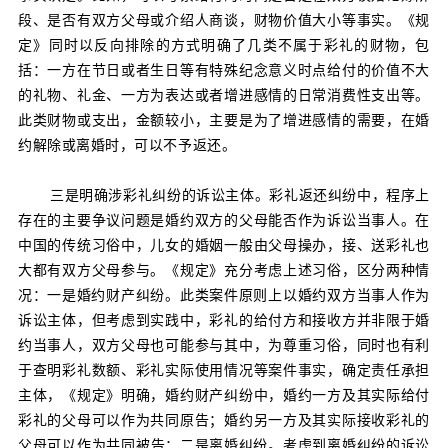
段、是否有双方父母或介绍人商谈，财物价值大小等事实。《规
定》同时以反向排除的方式明确了几类不属于彩礼的财物，包
括：一方在节日或者生日等有特殊纪念意义时点给付的价值不大
的礼物、礼金、一方为表达或者增进感情的日常消费性支出等。
此类财物或支出，金额较小，主要是为了增进感情的需要，在婚
约解除或离婚时，可以不予返还。
三是明确涉彩礼纠纷的诉讼主体。彩礼返还纠纷中，程序上
存在的主要争议问题是婚约双方的父母能否作为诉讼当事人。在
中国的传统习俗中，儿女的婚姻一般由父母操办，接、送彩礼也
大都有双方父母参与。《规定》充分考虑上述习俗，区分两种情
况：一是
婚约财产纠纷。
此类案件原则上以婚约双方当事人作为
诉讼主体，但考虑到实践中，彩礼的给付方和接收方并非限于婚
约当事人，双方父母也可能参与其中，为尊重习俗，同时也有利
于查明彩礼数额、彩礼实际使用情况等案件事实，确定责任承担
主体，《规定》明确，婚约财产纠纷中，婚约一方及其实际给付
彩礼的父母可以作为共同原告；
婚约另一方及其实际接收彩礼的
父母可以作为共同被告
；二是
离婚纠纷。
考虑到离婚纠纷的诉讼