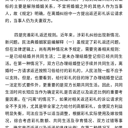
标的主要是解除婚姻关系，不宜将婚姻之外的其他人作为当事
人，故《规定》明确，在离婚纠纷中一方提出返还彩礼诉讼请求
的，当事人仍为夫妻双方。
四是完善彩礼返还规则。近年来，涉彩礼纠纷出现新情况、
新问题。民法典婚姻家庭编解释（一）虽规定了彩礼返还问题，
但在法律逻辑上，尚有两种情况未予规定，需要完善相关规则：
一是已经结婚并共同生活；二是未办理结婚登记但已经共同生
活。在第一种情况下，双方已办理结婚登记手续并共同生活，离
婚时一方请求返还按照习俗给付的彩礼的，人民法院一般不应予
以支持。但是，也要看到，给付彩礼的目的除了办理结婚登记这
一法定形式要件外，更重要的是双方长期共同生活。因此，共同
生活时间长短应当作为确定彩礼是否返还以及返还比例的重要考
量因素。在“闪离”的情况下，如果对相关返还彩礼的诉讼请求完
全不予支持，尤其是举全家之力给付的高额彩礼，会使双方利益
明显失衡，司法应当予以适当调整，根据彩礼实际使用及嫁妆情
况，综合考虑彩礼数额、共同生活及孕育情况、双方过错等事
实，确定是否返还以及返还的具体比例；在第二种情况下，如果