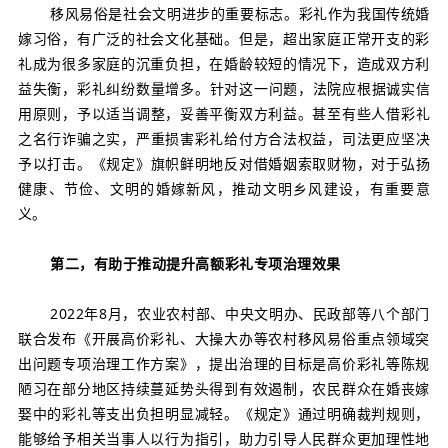
移风易俗是社会文明进步的重要标志。彩礼作为我国传统婚
嫁习俗，有广泛的社会文化基础。但是，超出家庭正常开支的彩
礼成为很多家庭的沉重负担，在婚龄较短的情况下，造成双方利
益失衡，彩礼纠纷数量增多。针对这一问题，
法院应根据诚实信
用原则，予以适当调整，妥善平衡双方利益。
甚至有些人借彩礼
之名行诈骗之实，严重损害彩礼给付方合法权益，司法更应坚决
予以打击。
《规定》旗帜鲜明地反对借婚姻索取财物，对于弘扬
健康、节俭、文明的婚嫁新风，推动文明乡风建设，有重要意
义。
第二，有助于推动提升高额彩礼专项治理效果
2022年8月，农业农村部、中央文明办、民政部等八个部门
联合发布《开展高价彩礼、大操大办等农村移风易俗重点领域突
出问题专项治理工作方案》，提出治理的目标是高价彩礼等陈规
陋习在部分地区持续蔓延势头得到有效遏制，农民群众在婚丧嫁
娶中的彩礼等支出负担明显减轻。《规定》通过明确裁判规则，
能够给予相关当事人以行为指引，助力引导人民群众更加理性地