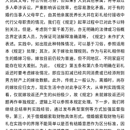
大到其父母，符合传统习俗，但如果扩大到其他亲属，将导致过
多人牵涉诉讼，严重影响诉讼效率，也容易激化矛盾。对于有的
婚约当事人父母早亡，由其他亲属抚养长大并在彩礼给付接收中
代行父母职责的情况，我们在《规定》起草过程中已对此予以特
别关注。但是，考虑到个案千差万别，亦无明确的法律或习俗概
念界定该类人员，为保证司法解释准确清晰，《规定》未作扩大
表述。实践中，如出现此种特殊情况，可以基于习俗，参照适用
本《规定》处理；其次，关于嫁妆处理规则。作为与彩礼相伴相
生的婚嫁习俗，嫁妆目前仍较为普遍，但不同地区、不同家庭可
能存在较大差别。为此，《规定》第五条和第六条均明确在彩礼
返还时要考虑嫁妆情况，即应当扣减已经共同消费或已经添附到
男方财产上的嫁妆数额。此外，传统上一般认为，离婚时，尚存
的嫁妆应归女方，现实生活中亦对此争议不大，从审判实践情况
看，仅就嫁妆返还产生的纠纷极少，故《规定》未就嫁妆返还问
题再作单独规定，逻辑上可以参照本规定处理。下一步，我们将
继续总结审判实践经验，通过发布典型案例等方式加强监督指
导。第三，关于借婚姻索取财物具体形式。借婚姻索取财物与彩
礼在实践中的界限不能简单以是否有结婚意愿作为区分标准，因