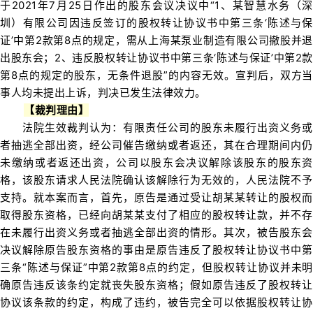
于2021年7月25日作出的股东会议决议中“1、某智慧水务（深
圳）有限公司因违反签订的股权转让协议书中第三条‘陈述与保
证’中第2款第8点的规定，需从上海某泵业制造有限公司撤股并退
出股东会；2、违反股权转让协议书中第三条‘陈述与保证’中第2款
第8点的规定的股东，无条件退股”的内容无效。宣判后，双方当
事人均未提出上诉，判决已发生法律效力。
【裁判理由】
法院生效裁判认为：有限责任公司的股东未履行出资义务或
者抽逃全部出资，经公司催告缴纳或者返还，其在合理期间内仍
未缴纳或者返还出资，公司以股东会决议解除该股东的股东资
格，该股东请求人民法院确认该解除行为无效的，人民法院不予
支持。就本案而言，首先，原告是通过受让胡某某转让的股权而
取得股东资格，已经向胡某某支付了相应的股权转让款，并不存
在未履行出资义务或者抽逃全部出资的情形。其次，被告股东会
决议解除原告股东资格的事由是原告违反了股权转让协议书中第
三条“陈述与保证”中第2款第8点的约定，但股权转让协议并未明
确原告违反该条约定就丧失股东资格；假如原告违反了股权转让
协议该条款的约定，构成了违约，被告完全可以依据股权转让协