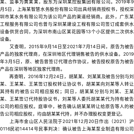
某、监事为黄某某，股东为深圳某控股集团有限公司。2019年9
月5日，上海某智慧水务股份有限公司出具经销商授权书，授权深
圳市某水务有限公司为该公司产品的渠道经销商。此外，广东某
工程服务有限公司也曾与深圳某建设工程有限公司签订成套供水
设备供货合同，为深圳市南山区某花园等13个小区提供二次供水
设备。
又查明，2015年9月14日至2021年7月14日间，原告为被告
产品的独家代理商，在深圳地区代理销售被告的供水设备。2019
年3月5日，原、被告曾签订代理合作协议，被告授权原告为被告
产品在深圳等地区独家代理商。
再查明，2016年12月24日，胡某某、刘某某及被告分别与刘
某、王某某、王某签订股权转让协议书，胡某某向刘某等人转让
其持有的被告公司相应股权；同日，胡某某分别与刘某、王某
某、王某签订代持股协议书，刘某等人委托胡某某代为持有被告
公司的相应股权。庭审中，被告确认胡某某转让给原告等人的被
告公司相应股权，均由胡某某代持，并不办理股权变更登记。
上海市金山区人民法院于2021年12月20日作出（2021）沪
0116民初14414号民事判决：确认被告上海某泵业制造有限公司