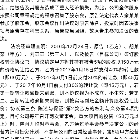
定，给被告及其股东造成了重大经济损失，为此，公司全体股东
按照公司章程规定的程序召集了股东会，原告法定代表人余某某
参加了股东会，股东会议作出决议对原告除名，投票时因表决事
项与原告存在利害关系，原告应当回避，故原告未参加决议的表
决。
法院经审理查明：2016年12月24日，原告（乙方）、胡某
某（甲方）、刘某某（第三人）、以及被告（目标公司）签订股
权转让协议书，协议约定甲方将其持有被告5%的股权以150万元
的价格转让给乙方，乙方于2017年1月15日前支付40%的转让款
（即60万元）、于2017年6月1日前支付30%的转让款（即45万
元）、于2017年10月1日前支付30%的转让款（即45万元），若
第一期转让款逾期未到账，则本协议视为不成立、不生效；若第
二、三期转让款逾期未到账，则按实际到账金额计算股权受让比
例；协议第三条“陈述与保证”第2款乙方的权利与义务第4项约
定，目标公司每年召开两次董事会，重大项目的投资（50万元以
上）时，应召开临时董事会，乙方通过董事会参与决定公司的经
营方针和投资计划，不参与公司的日常经营事务；第5项甲方经营