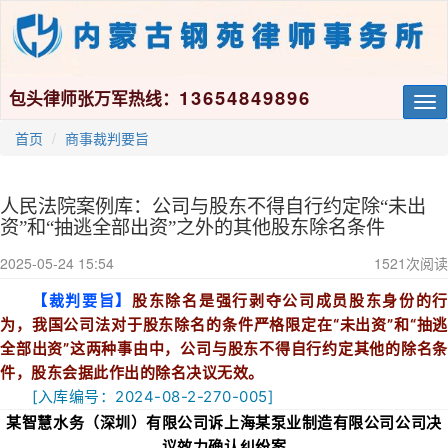
13654849896
包头律师张万军热线：
Tog
nav
首页
商事裁判要旨
人民法院案例库：公司与股东不得自行约定除“未出
资”和“抽逃全部出资”之外的其他股东除名条件
2025-05-24 15:54
1521
次阅读
【裁判要旨】
股东除名是强行剥夺公司成员股东身份的行
为，我国公司法对于股东除名的条件严格限定在“未出资”和“抽逃
全部出资”这两种事由中，公司与股东不得自行约定其他的除名条
件，股东会据此作出的除名决议无效。
[入库
编号：
2024-08-2-270-005
]
某
智慧水务（深圳）有限公司诉上海某泵业制造有限公司公司决
议效力确认纠纷案