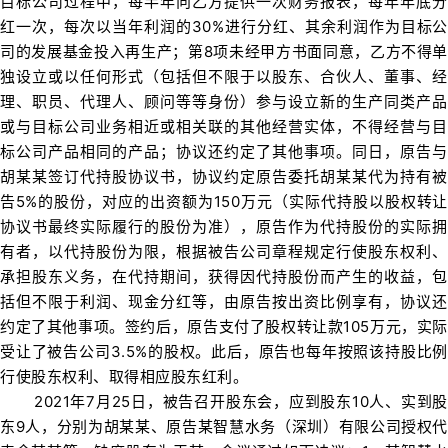
目标公司过程中，每半年向乙方提供一次财务报表，每年年底分
红一次，每次以当年利润的30%进行分红、其余利润作为目标公
司的发展基金投入再生产；第8项未经甲方书面同意，乙方不得单
独设立或以任何形式（包括但不限于以股东、合伙人、董事、经
理、职员、代理人、顾问等等身份）参与设立新的生产同类产品
或与目标公司业务相近或相关联的其他经营实体，不得经营与目
标公司产品相同的产品；协议还约定了其他事项。同日，原告与
胡某某签订代持股协议书，协议约定原告委托胡某某代为持有被
告5%的股份，对应的出资额为150万元（实际代持股以股权转让
协议书最终实际履行的股份为准），原告作为代持股份的实际拥
有者，以代持股份为限，根据被告公司章程规定行使股东权利、
承担股东义务，在代持期间，获得因代持股份而产生的收益，包
括但不限于利润、现金分红等，由原告按出资比例享有，协议还
约定了其他事项。签约后，原告支付了股权转让款105万元，实际
受让了被告公司3.5%的股权。此后，原告也每年按照该持股比例
行使股东权利、取得相应股东红利。
2021年7月25日，被告召开股东会，应到股东10人、实到股
东9人，分别为胡某某、原告某智慧水务（深圳）有限公司授权代