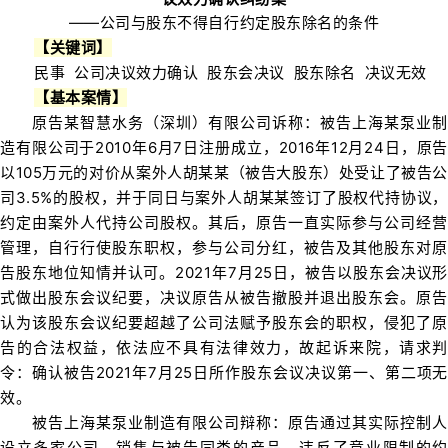
——
公司与股东不得自行约定股东除名的条件
【关键词】
民事
公司决议效力确认 股东会决议 股东除名 决议无效
【基本案情】
原告某智慧水务（深圳）有限公司诉称：被告上海某泵业制
造有限公司于2010年6月7日注册成立，2016年12月24日，原告
以105万元的对价从案外人胡某某（被告大股东）处受让了被告公
司3.5%的股权，并于同日与案外人胡某某签订了股权代持协议，
约定由案外人代持公司股权。其后，原告一直实际参与公司经营
管理，自行行使股东职权，参与公司分红，被告及其他股东对原
告股东地位知情并认可。2021年7月25日，被告以股东会决议形
式做出股东会议纪要，决议原告从被告撤股并退出股东会。原告
认为该股东会议纪要超越了公司法赋予股东会的职权，侵犯了原
告的合法权益，依法应不具有法律效力，故起诉来院，请求判
令：确认被告2021年7月25日所作股东会议决议第一、第二项无
效。
被告上海某泵业制造有限公司辩称：原告通过其实际控制人
设立多家公司、销售与被告同类的产品，违反了竞业限制的约