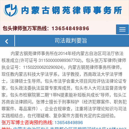
13654849896
包头律师张万军热线：
Tog
nav
司法裁判要旨
内蒙古钢苑律师事务所在2014年经内蒙古自治区司法厅依法
核准成立(许可证号 311500000989367702)。包头张万军律师(律师
执业证号：11502200620290924)，内蒙古钢苑律师事务所律师，
现任教内蒙古科技大学法学系，法学教授，西南政法大学法学博
士，法律硕士生导师。包头市法学会重大项目风险评估法律论证专
家，包头政法委执法监督专家库成员，包头市人大司法监督咨询专
家，包头市检察院第二期“1带N提素能补短板共成长”导师，包头江
苏商会法律顾问。张博士擅长于刑事辩护（经济犯罪案件、职务犯
罪案件、毒品案件）、企业合规审查，注重将法学理论知识与司法
实践相结合，在代理疑难、复杂案件方面有充足的实战经验。
张万军博士咨询预约热线:
13654849896